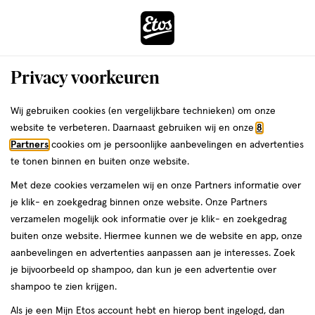
ga
Voor 22:00 uur besteld,
morgen in huis
naar
de
Menu
hoofd
Zoeken
Privacy voorkeuren
content
›
›
ga
Interactie
naar
Wij gebruiken cookies (en vergelijkbare technieken) om onze
Je
Geurkaarsen
Alles van Ted Sparks
met
de
website te verbeteren. Daarnaast gebruiken wij en onze
8
bent
Ted Sparks Giftset Demi Candle
dit
zoekbalk
Partners
cookies om je persoonlijke aanbevelingen en advertenties
ers
Weleda
hier:
veld
ga
Frankincense & Myrrh
te tonen binnen en buiten onze website.
opent
naar
Met deze cookies verzamelen wij en onze Partners informatie over
een
de
1
1 stuk
je klik- en zoekgedrag binnen onze website. Onze Partners
volledig
stuk,
footer
verzamelen mogelijk ook informatie over je klik- en zoekgedrag
venster
50%
buiten onze website. Hiermee kunnen we de website en app, onze
toevoegen
met
korting
aanbevelingen en advertenties aanpassen aan je interesses. Zoek
aan
geavanceerde
je bijvoorbeeld op shampoo, dan kun je een advertentie over
verlanglijst
zoekopties
shampoo te zien krijgen.
Als je een Mijn Etos account hebt en hierop bent ingelogd, dan