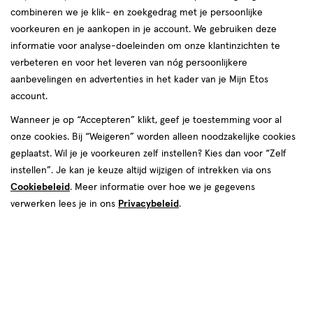
combineren we je klik- en zoekgedrag met je persoonlijke
voorkeuren en je aankopen in je account. We gebruiken deze
informatie voor analyse-doeleinden om onze klantinzichten te
verbeteren en voor het leveren van nóg persoonlijkere
aanbevelingen en advertenties in het kader van je Mijn Etos
Kies je variant
account.
Frankincense & Myrrh
Wanneer je op “Accepteren” klikt, geef je toestemming voor al
onze cookies. Bij “Weigeren” worden alleen noodzakelijke cookies
van € 19.95 voor € 9.97
19
.
95
50% korting
geplaatst. Wil je je voorkeuren zelf instellen? Kies dan voor “Zelf
9
.
97
instellen”. Je kan je keuze altijd wijzigen of intrekken via ons
Je bespaart €9,97
Cookiebeleid
. Meer informatie over hoe we je gegevens
verwerken lees je in ons
Privacybeleid
.
Spaar 3 Air Miles
Online bijna uitverkocht
Vóór 22:00 uur besteld, morgen in huis
Beperkt beschikbaar in winkels
<p>Dit