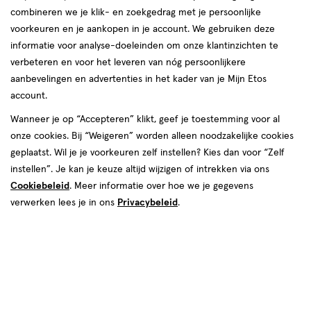
combineren we je klik- en zoekgedrag met je persoonlijke
voorkeuren en je aankopen in je account. We gebruiken deze
informatie voor analyse-doeleinden om onze klantinzichten te
verbeteren en voor het leveren van nóg persoonlijkere
aanbevelingen en advertenties in het kader van je Mijn Etos
account.
Wanneer je op “Accepteren” klikt, geef je toestemming voor al
€ 4.99
4
.
99
onze cookies. Bij “Weigeren” worden alleen noodzakelijke cookies
geplaatst. Wil je je voorkeuren zelf instellen? Kies dan voor “Zelf
Spaar 1 Air Mile
instellen”. Je kan je keuze altijd wijzigen of intrekken via ons
Cookiebeleid
. Meer informatie over hoe we je gegevens
Online op voorraad
verwerken lees je in ons
Privacybeleid
.
Vóór 22:00 uur besteld, morgen in huis
1
In mijn winkelmandje
verhoog
aantal
met