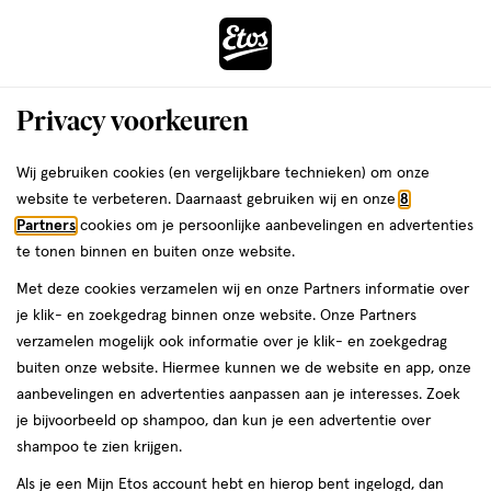
ga
Voor 22:00 uur besteld,
morgen in huis
naar
de
Menu
hoofd
Zoeken
Privacy voorkeuren
content
›
›
ga
Interactie
naar
Wij gebruiken cookies (en vergelijkbare technieken) om onze
Je
Incontinentiemateriaal
Alles van Tena
met
de
website te verbeteren. Daarnaast gebruiken wij en onze
8
bent
TENA Discreet Ultra Mini
dit
zoekbalk
Partners
cookies om je persoonlijke aanbevelingen en advertenties
ers
Weleda
hier:
veld
ga
Incontinentie Inlegkruisjes 20 stuks
te tonen binnen en buiten onze website.
opent
naar
Met deze cookies verzamelen wij en onze Partners informatie over
een
de
20
20 stuks
je klik- en zoekgedrag binnen onze website. Onze Partners
volledig
stuks,
footer
verzamelen mogelijk ook informatie over je klik- en zoekgedrag
venster
buiten onze website. Hiermee kunnen we de website en app, onze
toevoegen
met
aanbevelingen en advertenties aanpassen aan je interesses. Zoek
aan
geavanceerde
je bijvoorbeeld op shampoo, dan kun je een advertentie over
verlanglijst
zoekopties
shampoo te zien krijgen.
Als je een Mijn Etos account hebt en hierop bent ingelogd, dan