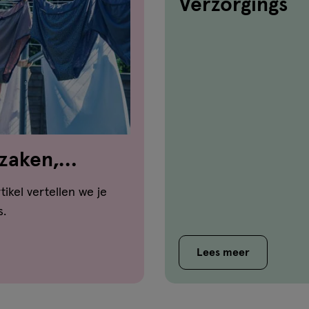
Verzorgings
rzaken,
oen
rtikel vertellen we je
s.
Lees meer