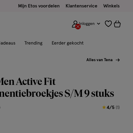
Mijn Etos voordelen
Klantenservice
Winkels
Inloggen
adeaus
Trending
Eerder gekocht
Alles van Tena
n Active Fit
nentiebroekjes S/M 9 stuks
4
s
4/5
(1)
van
5
sterren