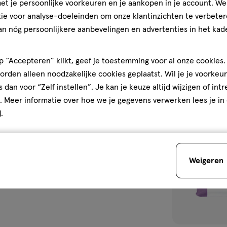
3.0
cht
t je persoonlijke voorkeuren en je aankopen in je account. W
Etos Men Discr
ie voor analyse-doeleinden om onze klantinzichten te verbeter
Gebruiksgemak
Incontinentiev
an nóg persoonlijkere aanbevelingen en advertenties in het kade
Gebruiksgemak, 4.0 van 5
4.0
den
1
 “Accepteren” klikt, geef je toestemming voor al onze cookies. 
rden alleen noodzakelijke cookies geplaatst. Wil je je voorkeur
s dan voor “Zelf instellen”. Je kan je keuze altijd wijzigen of int
toevoegen
. Meer informatie over hoe we je gegevens verwerken lees je in
aan
d
.
verlanglijst
Weigeren