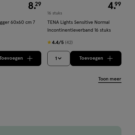
€ 8.29
8
.
€ 4.99
4
.
29
99
16 stuks
egger 60x60 cm 7
TENA Lights Sensitive Normal
Incontinentieverband 16 stuks
4.4
4.4/5
(42)
van
5
Toevoegen
Toevoegen
1
verhoog aantal met één
,
Bijna uitverkocht!
verhoog aantal m
Er zijn nog
sterren
op
Toon meer
basis
van
42
reviews