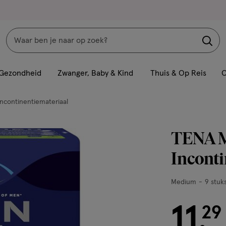
Zoeken
Interactie
met
Gezondheid
Zwanger, Baby & Kind
Thuis & Op Reis
C
dit
veld
Incontinentiemateriaal
opent
een
TENA Me
volledig
venster
Inconti
met
geavanceerde
Medium,
Medium
9 stuk
zoekopties
9
stuks,
11
€ 11.29
29
.