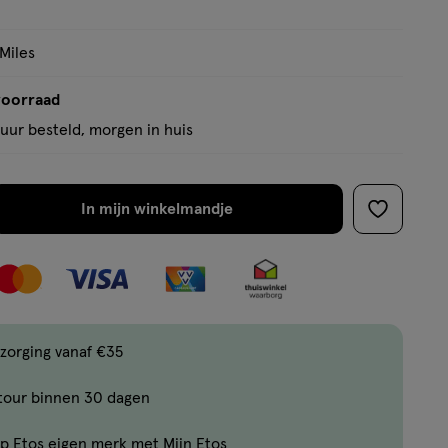
op
basis
 Miles
van
1
voorraad
reviews
uur besteld, morgen in huis
In mijn winkelmandje
verhoog
toevoege
aantal
aan
met
verlanglijs
één
,
Bijna
zorging vanaf €35
uitverkocht!
tour binnen 30 dagen
Er
zijn
p Etos eigen merk met Mijn Etos