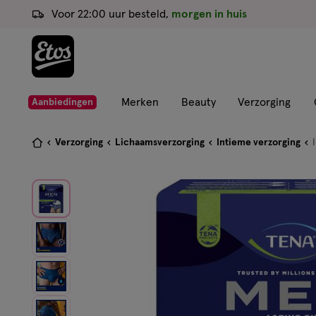
ga
Voor 22:00 uur besteld,
morgen in huis
naar
de
hoofd
content
ga
Merken
Beauty
Verzorging
Aanbiedingen
naar
de
Je
Verzorging
Lichaamsverzorging
Intieme verzorging
zoekbalk
bent
ga
hier:
naar
de
footer