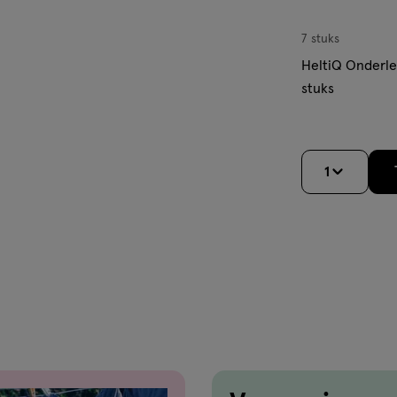
7 stuks
HeltiQ Onderl
stuks
1