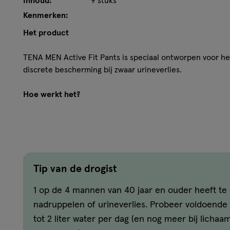
Inhoud:
9 stuks
Kenmerken:
Het product
TENA MEN Active Fit Pants is speciaal ontworpen voor he
discrete bescherming bij zwaar urineverlies.
Hoe werkt het?
Behoud uw actieve levensstijl, zelfs met zwaar urineverl
incontinentiebroekjes. De broekjes in donkerblauw van b
gewoon ondergoed en hebben een mannelijke snit, een el
ademende stof die aan katoen doet denken.
Tip van de drogist
Blijf zelfverzekerd en onder controle met deze discreet
1 op de 4 mannen van 40 jaar en ouder heeft t
absorption zone sluit urineverlies effectief in en biedt 
nadruppelen of urineverlies. Probeer voldoende t
urineverlies, geurtjes en vocht. Of u nu op uw best wilt zi
sportschool of onderweg, TENA MEN zorgt ervoor dat u al
tot 2 liter water per dag (en nog meer bij licha