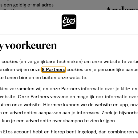
grote impact hebben op het
om
om
om
is een geldig e-mailadres
Andere
geveer een miljoen mannen en
het
het
het
rificatie
aas genoemd.
el
artikel
artikel
artikel
te
te
te
en. Ook mantelzorgers en
rdelen
beoordelen
beoordelen
beoordelen
toevoegen
maat.
y voorkeuren
met
met
met
aan
3
4
5
verlanglijst
ren.
sterren.
sterren.
sterren.
 cookies (en vergelijkbare technieken) om onze website te verb
rmee
Hiermee
Hiermee
Hiermee
bruiken wij en onze
8 Partners
cookies om je persoonlijke aanb
n
open
open
open
teren op
Recentste
te tonen binnen en buiten onze website.
je
je
je
ies verzamelen wij en onze Partners informatie over je klik- e
een
een
een
ebsite. Onze Partners verzamelen mogelijk ook informatie over 
ier.
enformulier.
vragenformulier.
vragenformulier.
vragenformulier.
uiten onze website. Hiermee kunnen we de website en app, on
Kwaliteit
 en advertenties aanpassen aan je interesses. Zoek je bijvoorb
Kwaliteit, 4.0 van 5
4.0
kun je een advertentie over shampoo te zien krijgen.
Prijs
10 stuks
jn Etos account hebt en hierop bent ingelogd, dan combineren w
b er
Prijs, 3.0 van 5