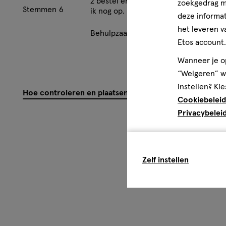
2 bestel en krijg er ook maar 2 de +wa
zoekgedrag me
Stemmen
6
ik nog op.
deze informat
het leveren v
Behulpzaam?
(
4
)
(
2
)
Mel
Etos account.
Wanneer je op
“Weigeren” wo
instellen? Kie
Hoe controleren en plaatsen wij reviews?
Cookiebeleid
Privacybelei
Zelf instellen