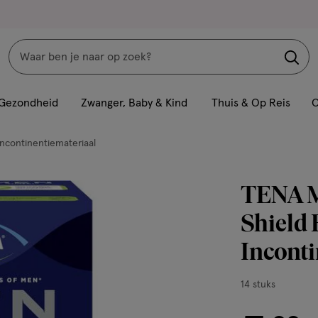
Zoeken
Interactie
met
Gezondheid
Zwanger, Baby & Kind
Thuis & Op Reis
C
dit
veld
Incontinentiemateriaal
opent
een
TENA Me
volledig
venster
Shield 
met
Inconti
geavanceerde
zoekopties
14
14 stuks
stuks,