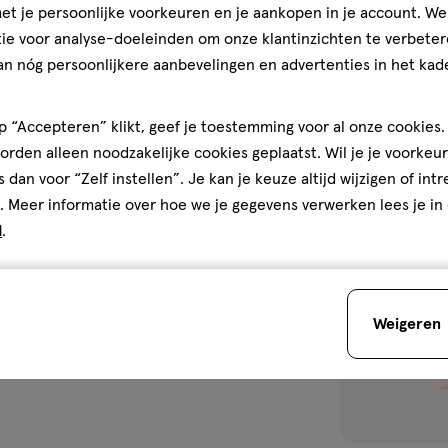
t je persoonlijke voorkeuren en je aankopen in je account. W
Incontinentiev
ie voor analyse-doeleinden om onze klantinzichten te verbeter
an nóg persoonlijkere aanbevelingen en advertenties in het kade
1
 “Accepteren” klikt, geef je toestemming voor al onze cookies. 
rden alleen noodzakelijke cookies geplaatst. Wil je je voorkeur
s dan voor “Zelf instellen”. Je kan je keuze altijd wijzigen of int
toevoegen
. Meer informatie over hoe we je gegevens verwerken lees je in
aan
d
.
verlanglijst
Weigeren