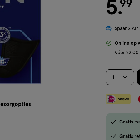
5
€ 5.99
99
.
Spaar 2 Air 
Online op 
Vóór 22:00 
1
ezorgopties
Gratis
be
Gratis
re