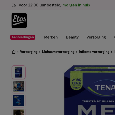
ga
Voor 22:00 uur besteld,
morgen in huis
naar
de
hoofd
content
ga
Merken
Beauty
Verzorging
Aanbiedingen
naar
de
Je
Verzorging
Lichaamsverzorging
Intieme verzorging
zoekbalk
bent
ga
hier:
naar
de
footer