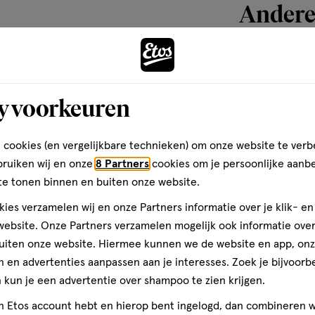
Andere
toevoegen
aan
y voorkeuren
verlanglijst
 cookies (en vergelijkbare technieken) om onze website te verb
bruiken wij en onze
8 Partners
cookies om je persoonlijke aanb
te tonen binnen en buiten onze website.
ies verzamelen wij en onze Partners informatie over je klik- e
ebsite. Onze Partners verzamelen mogelijk ook informatie over 
uiten onze website. Hiermee kunnen we de website en app, on
 en advertenties aanpassen aan je interesses. Zoek je bijvoorb
kun je een advertentie over shampoo te zien krijgen.
10 stuks
jn Etos account hebt en hierop bent ingelogd, dan combineren w
Etos Men Discr