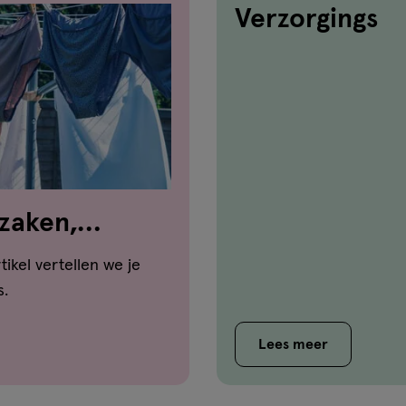
Verzorgings
rzaken,
oen
rtikel vertellen we je
s.
Lees meer