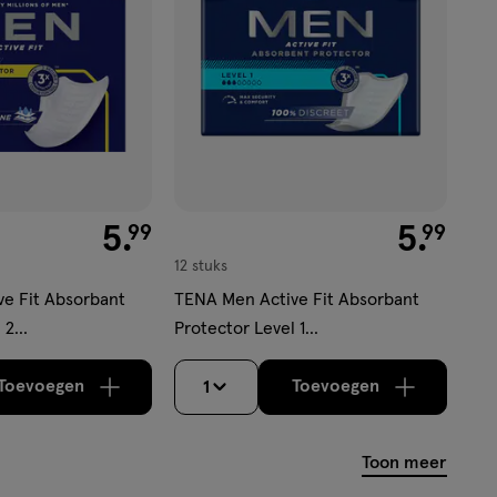
€ 5.99
5
.
€ 5.99
5
.
99
99
12 stuks
e Fit Absorbant
TENA Men Active Fit Absorbant
 2
Protector Level 1
erband 10 stuks
Incontinentieverband 12 stuks
Toevoegen
Toevoegen
1
verhoog aantal met één
,
Bijna uitverkocht!
verhoog aantal m
Er zijn no
Toon meer