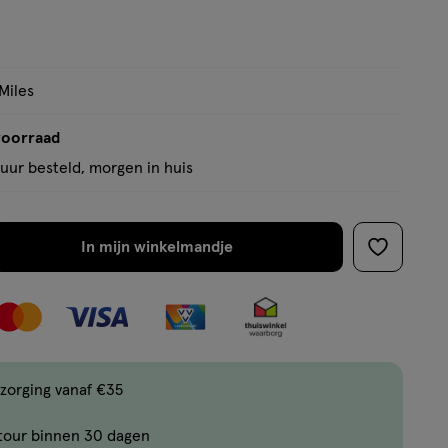
Miles
voorraad
uur besteld, morgen in huis
In mijn winkelmandje
verhoog
toevoege
aantal
aan
met
verlanglijs
één
,
Limiet
zorging vanaf €35
bereikt.
tour binnen 30 dagen
Je