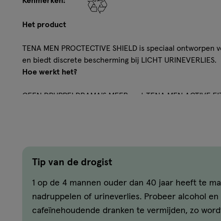
Kenmerken:
Het product
TENA MEN PROCTECTIVE SHIELD is speciaal ontworpen 
en biedt discrete bescherming bij LICHT URINEVERLIES.
Hoe werkt het?
GEEN DRUPPELDRAMA'S MEER met TENA MEN ACTIVE FIT
BESCHERMING TEGEN LICHT URINEVERLIES, geurtjes e
EN DISCRETE incontinentiebeschermers zijn slechts 3 M
ZWART en absorberen licht urineverlies voor een FRIS
Speciaal ontwikkeld voor het MANNELIJKE LICHAAM, m
en een VEILIGE ABSORPTIEZONE die vocht effectief vastho
Tip van de drogist
verpakt voor GEMAK en blijven stevig op hun plek dankzi
vastzit, vergeet u dat het er is. Blijf ACTIEF ZONDER ZOR
1 op de 4 mannen ouder dan 40 jaar heeft te m
SPORTSCHOOL, op KANTOOR of onderweg bent.
nadruppelen of urineverlies. Probeer alcohol en
Meer over
cafeïnehoudende dranken te vermijden, zo word
TENA is wereldwijd marktleider en de vertrouwde expert 