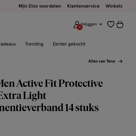
Mijn Etos voordelen
Klantenservice
Winkels
Inloggen
adeaus
Trending
Eerder gekocht
Alles van Tena
n Active Fit Protective
Extra Light
nentieverband 14 stuks