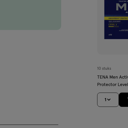
producten van hoge kwaliteit.
s, het helpen behouden van
bestaan. Maar we zorgen niet
. Elke dag zetten we ons in om
 komt vaker voor dan men denkt
In Nederland ervaren naar
wenst urineverlies, ook wel
formatie over onze producten.
erecht voor advies op maat.
10 stuks
TENA Men Activ
Protector Level
Incontinentiev
1