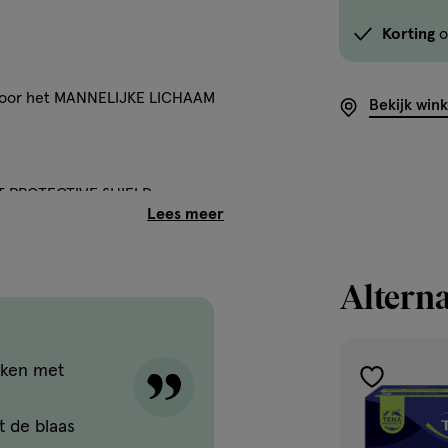
Korting
o
voor het MANNELIJKE LICHAAM
Bekijk win
 PROTECTIVE SHIELD –
n vocht. Deze COMFORTABELE
M DUN, komen in SUBTIEL
 EN ZELFVERZEKERD GEVOEL.
Alterna
et een IETS DRIEHOEKIGE VORM
udt. De schilden zijn apart
j de PLAKSTRIP. Zodra het
GEN, of u nu in de
aken met
toevoegen
aan
t de blaas
op het gebied van urineverlies.
verlanglijst