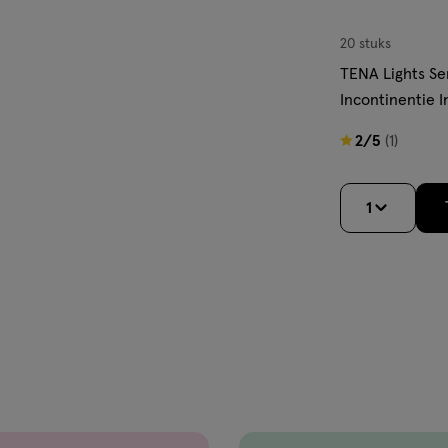
20 stuks
TENA Lights Se
Incontinentie I
stuks
2
2/5
(1)
van
5
1
sterren
op
basis
van
1
reviews