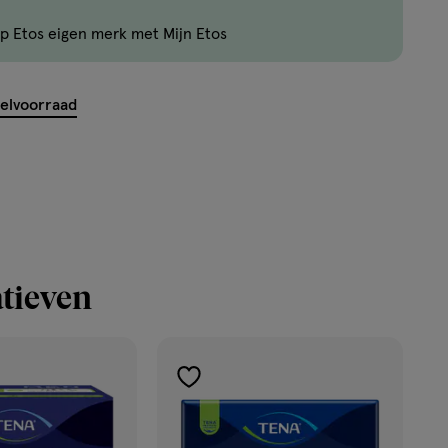
kan
p Etos eigen merk met Mijn Etos
maximaal
50
items
kelvoorraad
bestellen
van
dit
type
product.
tieven
toevoegen
aan
verlanglijst