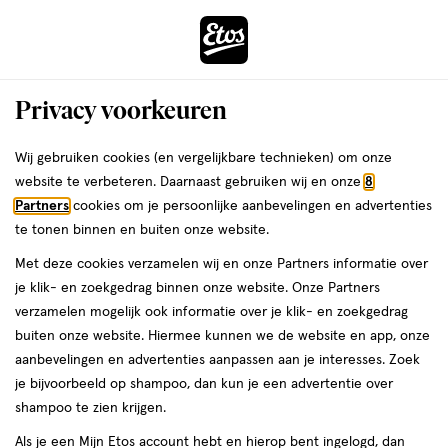
ga
Voor 22:00 uur besteld,
morgen in huis
naar
de
Menu
hoofd
Zoeken
Privacy voorkeuren
content
›
›
ga
Interactie
naar
Wij gebruiken cookies (en vergelijkbare technieken) om onze
Je
Incontinentiemateriaal
Alles van Tena
met
de
website te verbeteren. Daarnaast gebruiken wij en onze
8
bent
Tena Wasbaar Ondergoed Maat L
dit
zoekbalk
Partners
cookies om je persoonlijke aanbevelingen en advertenties
ers
Weleda
hier:
veld
ga
te tonen binnen en buiten onze website.
1
4.1
1 stuk
4.1/5
(36)
opent
naar
Met deze cookies verzamelen wij en onze Partners informatie over
stuk,
van
een
de
je klik- en zoekgedrag binnen onze website. Onze Partners
5
50%
volledig
footer
verzamelen mogelijk ook informatie over je klik- en zoekgedrag
toevoegen
sterren
korting
venster
buiten onze website. Hiermee kunnen we de website en app, onze
aan
op
met
aanbevelingen en advertenties aanpassen aan je interesses. Zoek
verlanglijst
basis
geavanceerde
je bijvoorbeeld op shampoo, dan kun je een advertentie over
van
zoekopties
shampoo te zien krijgen.
36
reviews
Als je een Mijn Etos account hebt en hierop bent ingelogd, dan