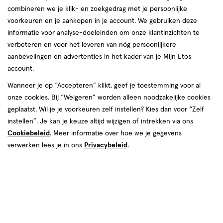
combineren we je klik- en zoekgedrag met je persoonlijke
voorkeuren en je aankopen in je account. We gebruiken deze
informatie voor analyse-doeleinden om onze klantinzichten te
verbeteren en voor het leveren van nóg persoonlijkere
aanbevelingen en advertenties in het kader van je Mijn Etos
account.
van € 19.99 voor € 9.99
19
.
99
50% korting
Product
Wanneer je op “Accepteren” klikt, geef je toestemming voor al
9
.
99
badge
onze cookies. Bij “Weigeren” worden alleen noodzakelijke cookies
Je bespaart €9,99
tooltip
geplaatst. Wil je je voorkeuren zelf instellen? Kies dan voor “Zelf
instellen”. Je kan je keuze altijd wijzigen of intrekken via ons
Spaar 3 Air Miles
Cookiebeleid
. Meer informatie over hoe we je gegevens
verwerken lees je in ons
Privacybeleid
.
Online op voorraad
Vóór 22:00 uur besteld, morgen in huis
1
In mijn winkelmandje
verhoog
aantal