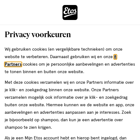
ga
Voor 22:00 uur besteld,
morgen in huis
naar
de
Menu
hoofd
Zoeken
Privacy voorkeuren
content
›
›
ga
Interactie
naar
Wij gebruiken cookies (en vergelijkbare technieken) om onze
Je
Body butter
Alles van Therme
met
de
website te verbeteren. Daarnaast gebruiken wij en onze
8
bent
Therme Bali Flower Bodybutter 225
dit
zoekbalk
Partners
cookies om je persoonlijke aanbevelingen en advertenties
ers
Weleda
hier:
veld
ga
gram
te tonen binnen en buiten onze website.
opent
naar
Met deze cookies verzamelen wij en onze Partners informatie over
een
de
225
5
225 GR
crème
5/5
(3)
je klik- en zoekgedrag binnen onze website. Onze Partners
volledig
GR,
footer
van
verzamelen mogelijk ook informatie over je klik- en zoekgedrag
venster
crème
5
2 voor
buiten onze website. Hiermee kunnen we de website en app, onze
met
toevoegen
sterren
50
12.
aanbevelingen en advertenties aanpassen aan je interesses. Zoek
geavanceerde
aan
op
je bijvoorbeeld op shampoo, dan kun je een advertentie over
zoekopties
verlanglijst
basis
shampoo te zien krijgen.
van
Als je een Mijn Etos account hebt en hierop bent ingelogd, dan
3