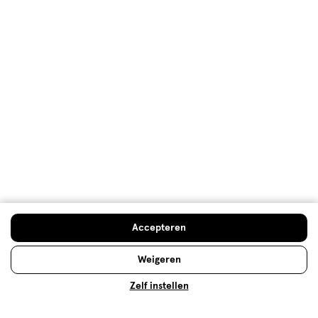
De top 10 van best verkochte
bodylotion
Er bestaan veel verschillende soorten bodylotions.
Wij hebben onze top 10 meest verkochte bodylotion
op een rij gezet, om je te helpen een keuze te
maken.
Lees meer
Op zoek naar iets anders?
Doe de huidcheck
Accepteren
Body butter
Assortiment
Verzorging deals
Weigeren
Zelf instellen
500+ winkels
, altijd in de buurt