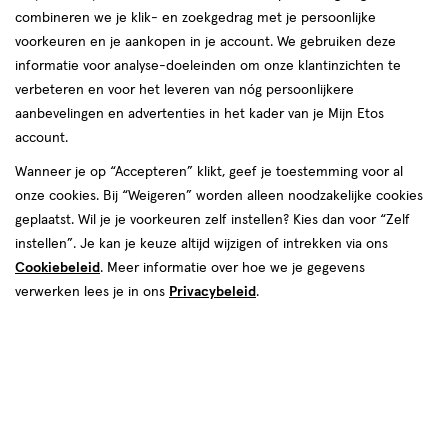
combineren we je klik- en zoekgedrag met je persoonlijke
voorkeuren en je aankopen in je account. We gebruiken deze
informatie voor analyse-doeleinden om onze klantinzichten te
verbeteren en voor het leveren van nóg persoonlijkere
aanbevelingen en advertenties in het kader van je Mijn Etos
account.
Wanneer je op “Accepteren” klikt, geef je toestemming voor al
€ 6.99
6
.
99
onze cookies. Bij “Weigeren” worden alleen noodzakelijke cookies
2e artikel 1.00
Product
geplaatst. Wil je je voorkeuren zelf instellen? Kies dan voor “Zelf
badge
Je bespaart €5,99 bij 2 stuks
instellen”. Je kan je keuze altijd wijzigen of intrekken via ons
tooltip
Cookiebeleid
. Meer informatie over hoe we je gegevens
Spaar 2 Air Miles
verwerken lees je in ons
Privacybeleid
.
Online op voorraad
Vóór 22:00 uur besteld, morgen in huis
2
In mijn winkelmandje
verhoog
aantal