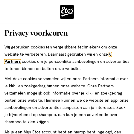
ga
Voor 22:00 uur besteld,
morgen in huis
naar
de
Menu
hoofd
Zoeken
Privacy voorkeuren
content
›
›
ga
Interactie
naar
Wij gebruiken cookies (en vergelijkbare technieken) om onze
Je
Douchegel
Alles van Therme
met
de
website te verbeteren. Daarnaast gebruiken wij en onze
8
bent
Therme Blooming Selfcare Satin
dit
zoekbalk
Partners
cookies om je persoonlijke aanbevelingen en advertenties
ers
Weleda
hier:
veld
ga
Douchegel 200 ML
te tonen binnen en buiten onze website.
opent
naar
Met deze cookies verzamelen wij en onze Partners informatie over
een
de
200
200 ML
gel
je klik- en zoekgedrag binnen onze website. Onze Partners
volledig
ML,
footer
verzamelen mogelijk ook informatie over je klik- en zoekgedrag
venster
gel
2e artikel
buiten onze website. Hiermee kunnen we de website en app, onze
toevoegen
met
00
1.
aanbevelingen en advertenties aanpassen aan je interesses. Zoek
aan
geavanceerde
je bijvoorbeeld op shampoo, dan kun je een advertentie over
verlanglijst
zoekopties
shampoo te zien krijgen.
Als je een Mijn Etos account hebt en hierop bent ingelogd, dan