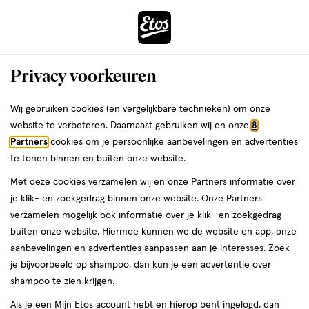
ga
Voor 22:00 uur besteld, maandag in huis
naar
de
Menu
hoofd
Zoeken
Privacy voorkeuren
content
›
›
ga
Interactie
naar
Wij gebruiken cookies (en vergelijkbare technieken) om onze
Je
Body butter
Alles van Therme
met
de
website te verbeteren. Daarnaast gebruiken wij en onze
8
bent
Therme Mindful Blossom Shimmer
dit
zoekbalk
Partners
cookies om je persoonlijke aanbevelingen en advertenties
ers
Weleda
hier:
veld
ga
Glow Body Butter 225 Gram
te tonen binnen en buiten onze website.
opent
naar
Met deze cookies verzamelen wij en onze Partners informatie over
een
de
225
225 GR
je klik- en zoekgedrag binnen onze website. Onze Partners
volledig
GR,
footer
verzamelen mogelijk ook informatie over je klik- en zoekgedrag
venster
50%
buiten onze website. Hiermee kunnen we de website en app, onze
toevoegen
met
korting
aanbevelingen en advertenties aanpassen aan je interesses. Zoek
aan
geavanceerde
je bijvoorbeeld op shampoo, dan kun je een advertentie over
verlanglijst
zoekopties
shampoo te zien krijgen.
Als je een Mijn Etos account hebt en hierop bent ingelogd, dan