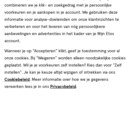
combineren we je klik- en zoekgedrag met je persoonlijke
voorkeuren en je aankopen in je account. We gebruiken deze
informatie voor analyse-doeleinden om onze klantinzichten te
verbeteren en voor het leveren van nóg persoonlijkere
aanbevelingen en advertenties in het kader van je Mijn Etos
account.
Wanneer je op “Accepteren” klikt, geef je toestemming voor al
van € 14.99 voor € 7.49
14
.
99
onze cookies. Bij “Weigeren” worden alleen noodzakelijke cookies
50% korting
Product
7
.
49
geplaatst. Wil je je voorkeuren zelf instellen? Kies dan voor “Zelf
badge
Je bespaart €7,49
instellen”. Je kan je keuze altijd wijzigen of intrekken via ons
tooltip
Cookiebeleid
. Meer informatie over hoe we je gegevens
verwerken lees je in ons
Privacybeleid
.
Spaar 2 Air Miles
Online op voorraad
Vóór 22:00 uur besteld, morgen in huis
1
In mijn winkelmandje
verhoog