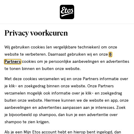
ga
Voor 22:00 uur besteld,
morgen in huis
naar
de
Menu
hoofd
Zoeken
Privacy voorkeuren
content
›
›
ga
Interactie
naar
Wij gebruiken cookies (en vergelijkbare technieken) om onze
Je
Huidolie
Alles van Therme
met
de
website te verbeteren. Daarnaast gebruiken wij en onze
8
bent
Therme Zen White Lotus Body Serum
dit
zoekbalk
Partners
cookies om je persoonlijke aanbevelingen en advertenties
ers
Weleda
hier:
veld
ga
125 ML
te tonen binnen en buiten onze website.
opent
naar
Met deze cookies verzamelen wij en onze Partners informatie over
een
de
125
4
125 ML
gel
4/5
(1)
je klik- en zoekgedrag binnen onze website. Onze Partners
volledig
ML,
footer
van
verzamelen mogelijk ook informatie over je klik- en zoekgedrag
venster
gel
5
2 voor
buiten onze website. Hiermee kunnen we de website en app, onze
met
toevoegen
sterren
50
12.
aanbevelingen en advertenties aanpassen aan je interesses. Zoek
geavanceerde
aan
op
je bijvoorbeeld op shampoo, dan kun je een advertentie over
zoekopties
verlanglijst
basis
shampoo te zien krijgen.
van
Als je een Mijn Etos account hebt en hierop bent ingelogd, dan
1