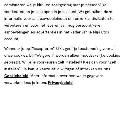
combineren we je klik- en zoekgedrag met je persoonlijke
reviews
voorkeuren en je aankopen in je account. We gebruiken deze
informatie voor analyse-doeleinden om onze klantinzichten te
verbeteren en voor het leveren van nóg persoonlijkere
aanbevelingen en advertenties in het kader van je Mijn Etos
account.
Wanneer je op “Accepteren” klikt, geef je toestemming voor al
€ 13.99
13
.
onze cookies. Bij “Weigeren” worden alleen noodzakelijke cookies
99
2 voor 12.50
Product
geplaatst. Wil je je voorkeuren zelf instellen? Kies dan voor “Zelf
badge
Je bespaart €15,48 bij 2 stuks
instellen”. Je kan je keuze altijd wijzigen of intrekken via ons
tooltip
Cookiebeleid
. Meer informatie over hoe we je gegevens
Spaar 5 Air Miles
verwerken lees je in ons
Privacybeleid
.
Online op voorraad
Vóór 22:00 uur besteld, morgen in huis
1
In mijn winkelmandje
verhoog
aantal