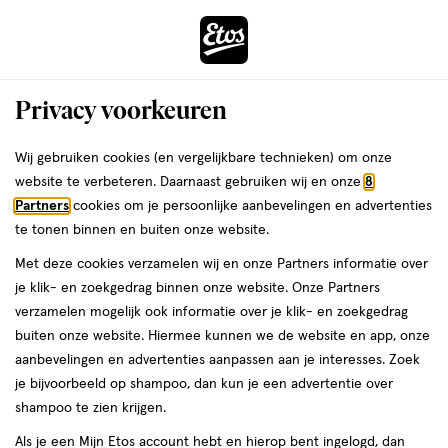
ga
Voor 22:00 uur besteld,
morgen in huis
naar
de
Menu
hoofd
Zoeken
Privacy voorkeuren
content
›
›
ga
Interactie
naar
Wij gebruiken cookies (en vergelijkbare technieken) om onze
Je
Body butter
Alles van Therme
met
de
website te verbeteren. Daarnaast gebruiken wij en onze
8
bent
Therme Zen White Lotus Bodybutter
dit
zoekbalk
Partners
cookies om je persoonlijke aanbevelingen en advertenties
ers
Weleda
hier:
veld
ga
225 gram
te tonen binnen en buiten onze website.
opent
naar
Met deze cookies verzamelen wij en onze Partners informatie over
een
de
225
4.8
225 GR
crème
4.8/5
(20)
je klik- en zoekgedrag binnen onze website. Onze Partners
volledig
GR,
footer
van
verzamelen mogelijk ook informatie over je klik- en zoekgedrag
venster
crème
5
2 voor
buiten onze website. Hiermee kunnen we de website en app, onze
met
toevoegen
sterren
50
12.
aanbevelingen en advertenties aanpassen aan je interesses. Zoek
geavanceerde
aan
op
je bijvoorbeeld op shampoo, dan kun je een advertentie over
zoekopties
verlanglijst
basis
shampoo te zien krijgen.
van
Als je een Mijn Etos account hebt en hierop bent ingelogd, dan
20