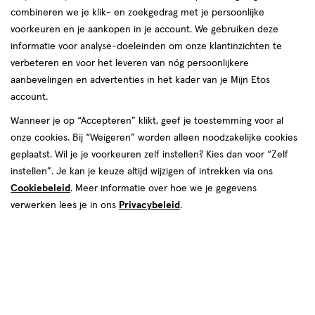
combineren we je klik- en zoekgedrag met je persoonlijke
reviews
voorkeuren en je aankopen in je account. We gebruiken deze
informatie voor analyse-doeleinden om onze klantinzichten te
verbeteren en voor het leveren van nóg persoonlijkere
aanbevelingen en advertenties in het kader van je Mijn Etos
account.
Wanneer je op “Accepteren” klikt, geef je toestemming voor al
€ 13.69
13
.
onze cookies. Bij “Weigeren” worden alleen noodzakelijke cookies
69
2 voor 12.50
Product
geplaatst. Wil je je voorkeuren zelf instellen? Kies dan voor “Zelf
badge
Je bespaart €14,88 bij 2 stuks
instellen”. Je kan je keuze altijd wijzigen of intrekken via ons
tooltip
Cookiebeleid
. Meer informatie over hoe we je gegevens
Spaar 5 Air Miles
verwerken lees je in ons
Privacybeleid
.
Online op voorraad
Vóór 22:00 uur besteld, morgen in huis
1
In mijn winkelmandje
verhoog
aantal