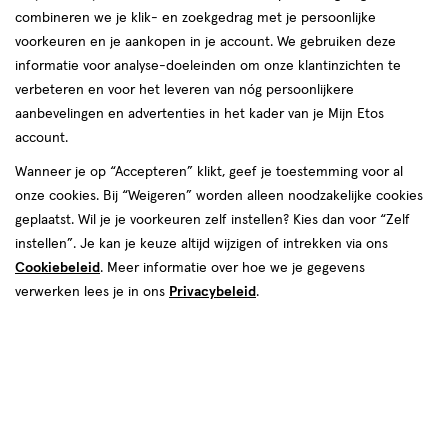
combineren we je klik- en zoekgedrag met je persoonlijke
reviews
voorkeuren en je aankopen in je account. We gebruiken deze
informatie voor analyse-doeleinden om onze klantinzichten te
verbeteren en voor het leveren van nóg persoonlijkere
aanbevelingen en advertenties in het kader van je Mijn Etos
€ 2.99
2
.
99
4+1 gratis
Product
account.
badge
Je bespaart €2,99 bij 5 stuks
Wanneer je op “Accepteren” klikt, geef je toestemming voor al
tooltip
onze cookies. Bij “Weigeren” worden alleen noodzakelijke cookies
Spaar 1 Air Mile
geplaatst. Wil je je voorkeuren zelf instellen? Kies dan voor “Zelf
instellen”. Je kan je keuze altijd wijzigen of intrekken via ons
Online op voorraad
Cookiebeleid
. Meer informatie over hoe we je gegevens
Vóór 22:00 uur besteld, morgen in huis
verwerken lees je in ons
Privacybeleid
.
5
In mijn winkelmandje
verhoog
aantal
met
één
,