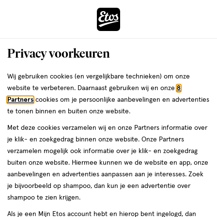
ga
Voor 22:00 uur besteld,
morgen in huis
naar
de
Menu
hoofd
Zoeken
Privacy voorkeuren
content
›
›
ga
Interactie
naar
Wij gebruiken cookies (en vergelijkbare technieken) om onze
Je
Mini reisverpakkingen
Alles van Therme
met
de
website te verbeteren. Daarnaast gebruiken wij en onze
8
bent
Therme Zen White Lotus Satin
dit
zoekbalk
Partners
cookies om je persoonlijke aanbevelingen en advertenties
ers
Weleda
hier:
veld
ga
Douchegel Mini 75 ML
te tonen binnen en buiten onze website.
opent
naar
Met deze cookies verzamelen wij en onze Partners informatie over
een
de
75
5
75 ML
gel
5/5
(1)
je klik- en zoekgedrag binnen onze website. Onze Partners
volledig
ML,
footer
van
verzamelen mogelijk ook informatie over je klik- en zoekgedrag
venster
gel
5
4+1
buiten onze website. Hiermee kunnen we de website en app, onze
met
toevoegen
sterren
gratis
aanbevelingen en advertenties aanpassen aan je interesses. Zoek
geavanceerde
aan
op
je bijvoorbeeld op shampoo, dan kun je een advertentie over
zoekopties
verlanglijst
basis
shampoo te zien krijgen.
van
Als je een Mijn Etos account hebt en hierop bent ingelogd, dan
1