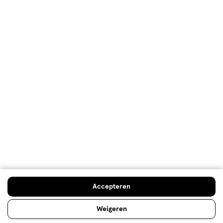
Minipil
De minipil heeft alleen het progestageen hormoon.
Het progestageen hormoon kan worden toegediend
in de vorm van een minipil. Lees meer op Etos.nl.
Lees meer
Verzorgings
Lees meer
Accepteren
Op zoek naar iets anders?
Weigeren
Douchecrème
Mini-reisverpakkingen