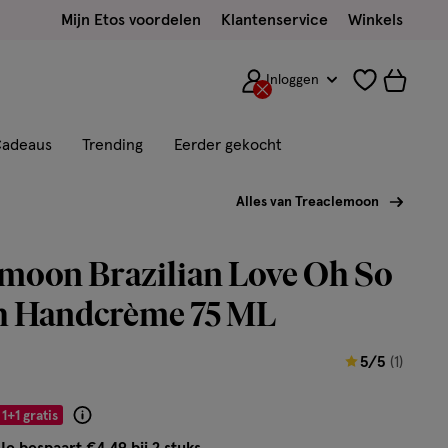
Mijn Etos voordelen
Klantenservice
Winkels
Inloggen
adeaus
Trending
Eerder gekocht
Alles van Treaclemoon
emoon Brazilian Love Oh So
 Handcrème 75 ML
5
5/5
(1)
van
5
1+1 gratis
Product
sterren
badge