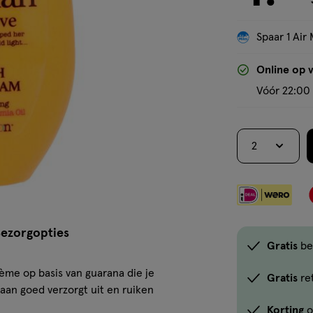
Spaar 1 Air 
Online op 
Vóór 22:00 
2
ezorgopties
Gratis
be
rème op basis van guarana die je
Gratis
re
an goed verzorgt uit en ruiken
Korting
o