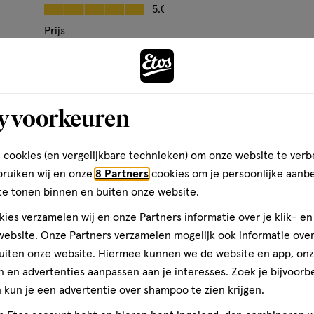
Kwaliteit, 5.0 van 5
5.0
Prijs
Andere
Prijs, 5.0 van 5
5.0
elfs
kiss
Gebruiksgemak
jn
Gebruiksgemak, 5.0 van 5
5.0
y voorkeuren
eft.
toevoegen
aan
den
verlanglijst
 cookies (en vergelijkbare technieken) om onze website te verb
bruiken wij en onze
8 Partners
cookies om je persoonlijke aanb
te tonen binnen en buiten onze website.
ies verzamelen wij en onze Partners informatie over je klik- e
ebsite. Onze Partners verzamelen mogelijk ook informatie over 
uiten onze website. Hiermee kunnen we de website en app, on
 en advertenties aanpassen aan je interesses. Zoek je bijvoorb
kun je een advertentie over shampoo te zien krijgen.