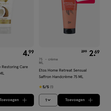
€ 4.99
4
.
van € 2.99 voor €
2
.
99
69
2
.
99
75
crème
crème
ML
 Restoring Care
Etos Home Retreat Sensual
 ML
Saffron Handcrème 75 ML
5
5/5
(1)
van
5
Toevoegen
Toevoegen
1
verhoog aantal met één
,
Bijna uitverkocht!
verhoog aantal m
Er zijn nog
sterren