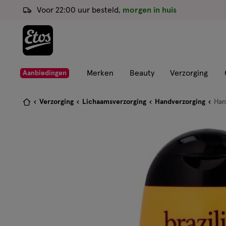
ga
Voor 22:00 uur besteld,
morgen in huis
naar
de
hoofd
content
ga
Merken
Beauty
Verzorging
Aanbiedingen
naar
de
Je
Verzorging
Lichaamsverzorging
Handverzorging
Han
zoekbalk
bent
ga
hier:
naar
de
footer