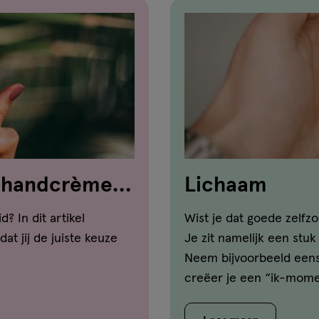
e handcrème
Lichaam
 In dit artikel
Wist je dat goede zelfz
at jij de juiste keuze
Je zit namelijk een stuk 
Neem bijvoorbeeld eens 
creëer je een “ik-momen
Nog beter tot rust kom 
regelen. Lees hier alles