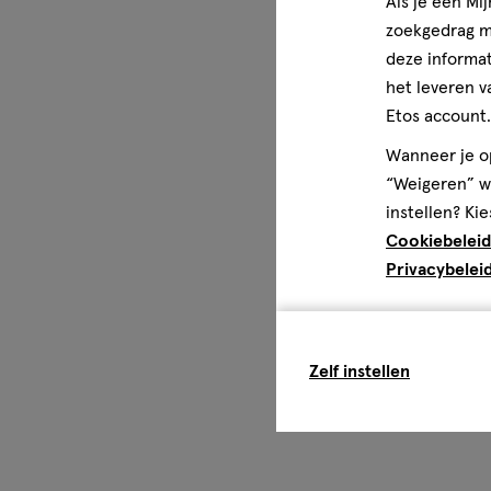
Als je een Mi
zoekgedrag me
deze informat
het leveren v
Etos account.
Wanneer je op
“Weigeren” wo
instellen? Kie
Cookiebeleid
Privacybelei
Zelf instellen