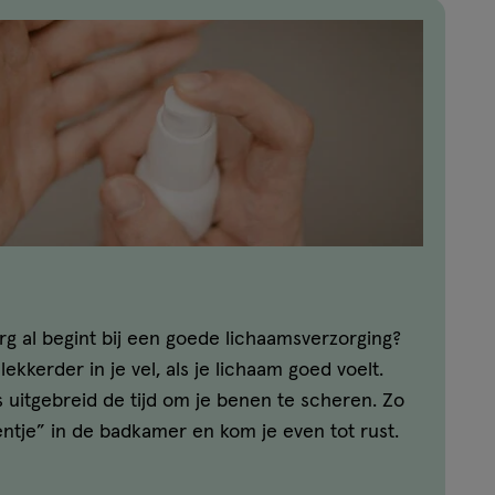
org al begint bij een goede lichaamsverzorging?
lekkerder in je vel, als je lichaam goed voelt.
uitgebreid de tijd om je benen te scheren. Zo
tje” in de badkamer en kom je even tot rust.
je door een heerlijke massage voor jezelf te
 voor jouw lichaamsverzorging!