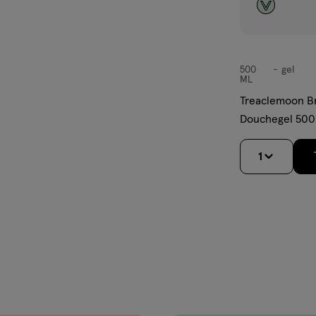
500
gel
gel
ML
Treaclemoon Br
Douchegel 500
1