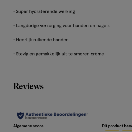
• Super hydraterende werking
• Langdurige verzorging voor handen en nagels
• Heerlijk ruikende handen
• Stevig en gemakkelijk uit te smeren crème
• Hygiënische klik-dop én een handig formaat
• Trekt snel in en plakt niet
Reviews
Gezondheidsinformatie
Helpt droge handen te voeden en te verwennen met kok
Algemene score
Dit product be