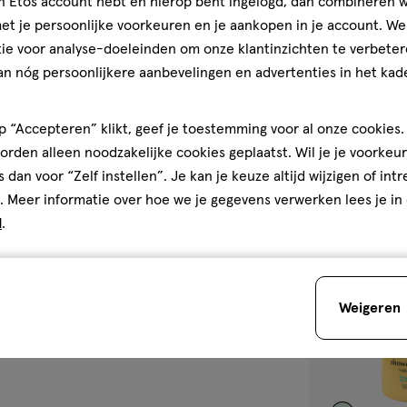
jn Etos account hebt en hierop bent ingelogd, dan combineren w
250
lotion
lotion
t je persoonlijke voorkeuren en je aankopen in je account. W
ML
ie voor analyse-doeleinden om onze klantinzichten te verbeter
Treaclemoon Br
an nóg persoonlijkere aanbevelingen en advertenties in het kade
Bodylotion 250
2
 “Accepteren” klikt, geef je toestemming voor al onze cookies. 
rden alleen noodzakelijke cookies geplaatst. Wil je je voorkeur
s dan voor “Zelf instellen”. Je kan je keuze altijd wijzigen of int
. Meer informatie over hoe we je gegevens verwerken lees je in
d
.
toevoegen
aan
verlanglijst
Weigeren