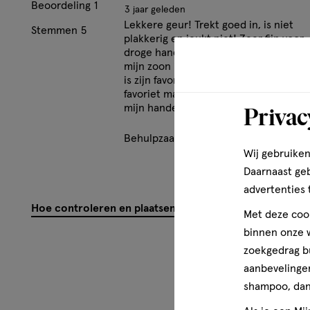
Beoordeling
1
3 jaar geleden
Lekkere geur! Trekt goed in, is niet
Stemmen
5
plakkerig en jeukt niet! Zeer fijn voor
droge handen.Handig voor in de tas. Z
mijn zoon is er dol op. The Raspberry 
is zijn favoriet. My Coconut island is mi
favoriet maar gebruik Brazilian love als
Privac
mijn handen extra verzorging nodig he
Behulpzaam?
(
5
)
(
0
)
Mel
Wij gebruiken
Daarnaast ge
advertenties 
Hoe controleren en plaatsen wij reviews?
Met deze cook
binnen onze w
zoekgedrag b
aanbevelingen
shampoo, dan 