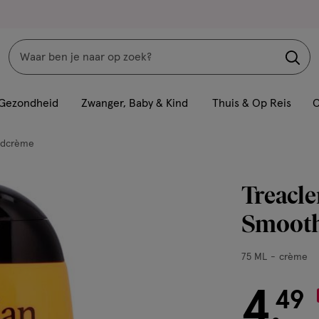
Zoeken
Interactie
met
Gezondheid
Zwanger, Baby & Kind
Thuis & Op Reis
C
dit
veld
dcrème
opent
een
Treacl
volledig
venster
Smooth
met
geavanceerde
75
75 ML
crème
zoekopties
ML,
crème
4
€ 4.49
49
.