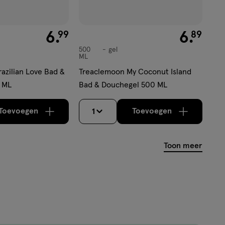
€ 6.99
6
.
€ 6.89
6
.
99
89
500
gel
gel
ML
azilian Love Bad &
Treaclemoon My Coconut Island
 ML
Bad & Douchegel 500 ML
Toevoegen
Toevoegen
1
verhoog aantal met één
,
Bijna uitverkocht!
verhoog aantal m
Er zijn no
Toon meer