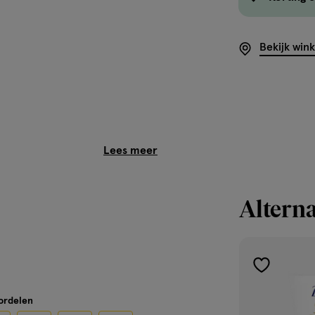
Bekijk win
Alterna
osnoot- en macadamia olie.
toevoegen
aan
oordelen
verlanglijst