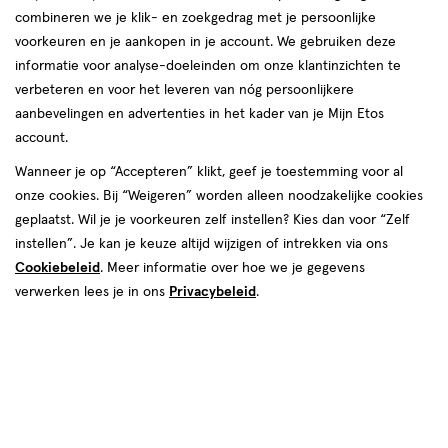
Instellingen aanpassen
combineren we je klik- en zoekgedrag met je persoonlijke
voorkeuren en je aankopen in je account. We gebruiken deze
informatie voor analyse-doeleinden om onze klantinzichten te
verbeteren en voor het leveren van nóg persoonlijkere
Video
aanbevelingen en advertenties in het kader van je Mijn Etos
account.
€ 2.99
2
.
99
Wanneer je op “Accepteren” klikt, geef je toestemming voor al
onze cookies. Bij “Weigeren” worden alleen noodzakelijke cookies
Spaar 1 Air Mile
geplaatst. Wil je je voorkeuren zelf instellen? Kies dan voor “Zelf
instellen”. Je kan je keuze altijd wijzigen of intrekken via ons
Online op voorraad
Cookiebeleid
. Meer informatie over hoe we je gegevens
Voor 22:00 besteld, maandag in huis
verwerken lees je in ons
Privacybeleid
.
1
In mijn winkelmandje
verhoog
aantal
met
één