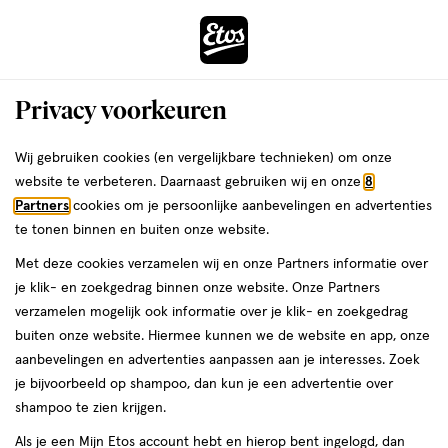
ga
Voor 22:00 uur besteld, maandag in huis
naar
de
Menu
hoofd
Zoeken
Privacy voorkeuren
content
›
›
ga
Interactie
naar
Wij gebruiken cookies (en vergelijkbare technieken) om onze
Je
Lipverzorging
Alles van Trouble Maker
met
de
website te verbeteren. Daarnaast gebruiken wij en onze
8
bent
Trouble Maker Buffie Sugar Lip Scrub
dit
zoekbalk
Partners
cookies om je persoonlijke aanbevelingen en advertenties
ers
Weleda
hier:
veld
ga
te tonen binnen en buiten onze website.
1
1 stuk
opent
naar
Met deze cookies verzamelen wij en onze Partners informatie over
stuk,
een
de
je klik- en zoekgedrag binnen onze website. Onze Partners
volledig
footer
toevoegen
verzamelen mogelijk ook informatie over je klik- en zoekgedrag
venster
aan
buiten onze website. Hiermee kunnen we de website en app, onze
met
verlanglijst
aanbevelingen en advertenties aanpassen aan je interesses. Zoek
geavanceerde
je bijvoorbeeld op shampoo, dan kun je een advertentie over
zoekopties
shampoo te zien krijgen.
Als je een Mijn Etos account hebt en hierop bent ingelogd, dan