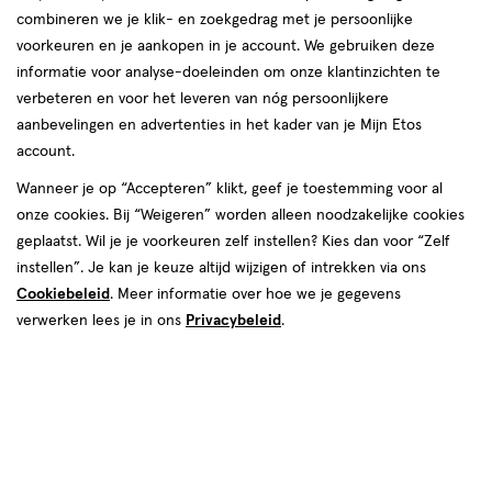
combineren we je klik- en zoekgedrag met je persoonlijke
voorkeuren en je aankopen in je account. We gebruiken deze
informatie voor analyse-doeleinden om onze klantinzichten te
€ 19.95
19
.
95
verbeteren en voor het leveren van nóg persoonlijkere
1+1 gratis
Product
aanbevelingen en advertenties in het kader van je Mijn Etos
badge
Je bespaart €19,95 bij 2 stuks
account.
tooltip
Spaar 7 Air Miles
Wanneer je op “Accepteren” klikt, geef je toestemming voor al
onze cookies. Bij “Weigeren” worden alleen noodzakelijke cookies
Online op voorraad
geplaatst. Wil je je voorkeuren zelf instellen? Kies dan voor “Zelf
instellen”. Je kan je keuze altijd wijzigen of intrekken via ons
Voor 22:00 besteld, maandag in huis
Cookiebeleid
. Meer informatie over hoe we je gegevens
verwerken lees je in ons
Privacybeleid
.
2
In mijn winkelmandje
verhoog
aantal
met
één
,
Bijna
Gratis
bezorging vanaf €35