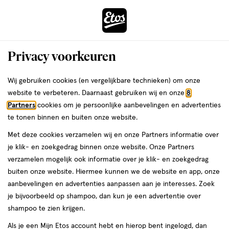
ga
Voor 22:00 uur besteld, maandag in huis
naar
de
Menu
hoofd
Zoeken
Privacy voorkeuren
content
›
›
ga
Interactie
naar
Wij gebruiken cookies (en vergelijkbare technieken) om onze
Je
Curly Girl Methode
Alles van Umberto Giannini
met
de
website te verbeteren. Daarnaast gebruiken wij en onze
8
bent
Umberto Giannini Banana Jelly 475 ml
dit
zoekbalk
Partners
cookies om je persoonlijke aanbevelingen en advertenties
ers
Weleda
hier:
veld
ga
te tonen binnen en buiten onze website.
475
475 ML
opent
naar
Met deze cookies verzamelen wij en onze Partners informatie over
ML,
een
de
je klik- en zoekgedrag binnen onze website. Onze Partners
1+1
volledig
footer
toevoegen
verzamelen mogelijk ook informatie over je klik- en zoekgedrag
gratis
venster
aan
buiten onze website. Hiermee kunnen we de website en app, onze
met
verlanglijst
aanbevelingen en advertenties aanpassen aan je interesses. Zoek
geavanceerde
je bijvoorbeeld op shampoo, dan kun je een advertentie over
zoekopties
shampoo te zien krijgen.
Als je een Mijn Etos account hebt en hierop bent ingelogd, dan