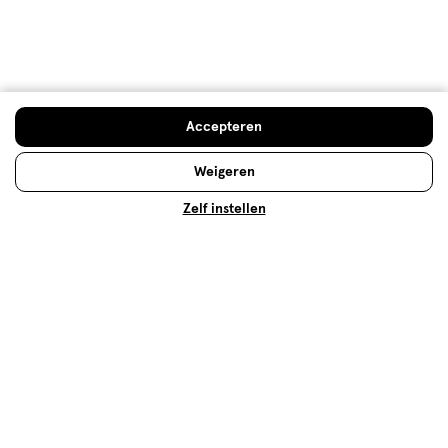
500+ winkels
, altijd in de buurt
Trending
producten en merken
Gratis
bezorging vanaf €35
Gratis
retourneren
Accepteren
Meer voordeel
met Mijn Etos
Weigeren
Zelf instellen
Over Etos
Klantenservice
Advies & Inspiratie