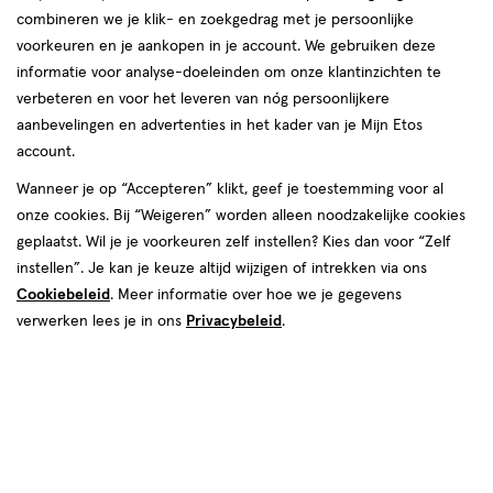
combineren we je klik- en zoekgedrag met je persoonlijke
voorkeuren en je aankopen in je account. We gebruiken deze
informatie voor analyse-doeleinden om onze klantinzichten te
verbeteren en voor het leveren van nóg persoonlijkere
aanbevelingen en advertenties in het kader van je Mijn Etos
€ 10.95
10
.
95
1+1 gratis
Product
account.
badge
Je bespaart €10,95 bij 2 stuks
Wanneer je op “Accepteren” klikt, geef je toestemming voor al
tooltip
onze cookies. Bij “Weigeren” worden alleen noodzakelijke cookies
Spaar 4 Air Miles
geplaatst. Wil je je voorkeuren zelf instellen? Kies dan voor “Zelf
instellen”. Je kan je keuze altijd wijzigen of intrekken via ons
Online op voorraad
Cookiebeleid
. Meer informatie over hoe we je gegevens
Vóór 22:00 uur besteld, morgen in huis
verwerken lees je in ons
Privacybeleid
.
2
In mijn winkelmandje
verhoog
aantal
met
één
,