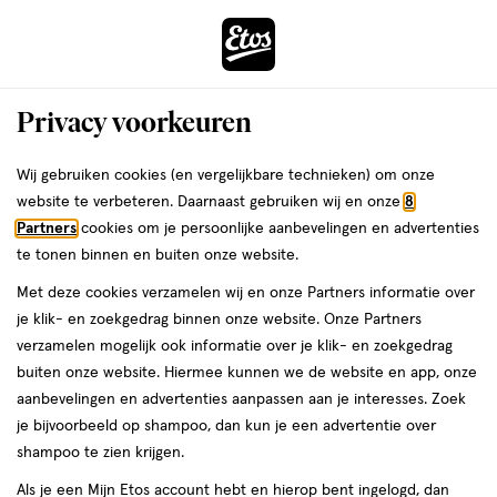
ga
Voor 22:00 uur besteld,
morgen in huis
naar
de
Menu
hoofd
Zoeken
Privacy voorkeuren
content
›
›
ga
Interactie
naar
Wij gebruiken cookies (en vergelijkbare technieken) om onze
Je
Haarcrème
Alles van Umberto Giannini
met
de
website te verbeteren. Daarnaast gebruiken wij en onze
8
bent
Umberto Giannini Crème De Curl Curl
dit
zoekbalk
Partners
cookies om je persoonlijke aanbevelingen en advertenties
ers
Weleda
hier:
veld
ga
Control Cream 150 ML
te tonen binnen en buiten onze website.
opent
naar
Met deze cookies verzamelen wij en onze Partners informatie over
een
de
150
150 ML
je klik- en zoekgedrag binnen onze website. Onze Partners
volledig
ML,
footer
verzamelen mogelijk ook informatie over je klik- en zoekgedrag
venster
1+1
buiten onze website. Hiermee kunnen we de website en app, onze
toevoegen
met
gratis
aanbevelingen en advertenties aanpassen aan je interesses. Zoek
aan
geavanceerde
je bijvoorbeeld op shampoo, dan kun je een advertentie over
verlanglijst
zoekopties
shampoo te zien krijgen.
Als je een Mijn Etos account hebt en hierop bent ingelogd, dan