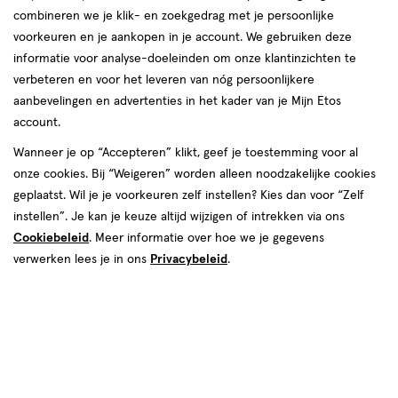
combineren we je klik- en zoekgedrag met je persoonlijke
voorkeuren en je aankopen in je account. We gebruiken deze
informatie voor analyse-doeleinden om onze klantinzichten te
verbeteren en voor het leveren van nóg persoonlijkere
aanbevelingen en advertenties in het kader van je Mijn Etos
account.
€ 13.95
13
.
95
1+1 gratis
Product
Wanneer je op “Accepteren” klikt, geef je toestemming voor al
badge
Je bespaart €13,95 bij 2 stuks
onze cookies. Bij “Weigeren” worden alleen noodzakelijke cookies
tooltip
geplaatst. Wil je je voorkeuren zelf instellen? Kies dan voor “Zelf
Spaar 5 Air Miles
instellen”. Je kan je keuze altijd wijzigen of intrekken via ons
Cookiebeleid
. Meer informatie over hoe we je gegevens
Online op voorraad
verwerken lees je in ons
Privacybeleid
.
Vóór 22:00 uur besteld, morgen in huis
2
In mijn winkelmandje
verhoog
aantal
met
één