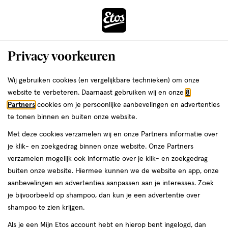
ga
Voor 22:00 uur besteld,
morgen in huis
naar
de
Menu
hoofd
Zoeken
Privacy voorkeuren
content
›
›
ga
Interactie
naar
Wij gebruiken cookies (en vergelijkbare technieken) om onze
Je
Curly Girl Methode
Alles van Umberto Giannini
met
de
website te verbeteren. Daarnaast gebruiken wij en onze
8
bent
Umberto Giannini Curl Jelly
dit
zoekbalk
Partners
cookies om je persoonlijke aanbevelingen en advertenties
ers
Weleda
hier:
veld
ga
Sandalwood & Bergamot Scrunching
te tonen binnen en buiten onze website.
opent
naar
Jelly 200ml
Met deze cookies verzamelen wij en onze Partners informatie over
een
de
je klik- en zoekgedrag binnen onze website. Onze Partners
volledig
footer
200
200 ML
verzamelen mogelijk ook informatie over je klik- en zoekgedrag
venster
ML,
buiten onze website. Hiermee kunnen we de website en app, onze
met
1+1
aanbevelingen en advertenties aanpassen aan je interesses. Zoek
geavanceerde
toevoegen
gratis
je bijvoorbeeld op shampoo, dan kun je een advertentie over
zoekopties
aan
shampoo te zien krijgen.
verlanglijst
Als je een Mijn Etos account hebt en hierop bent ingelogd, dan