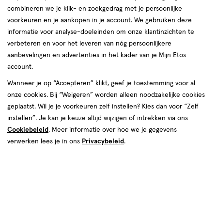
combineren we je klik- en zoekgedrag met je persoonlijke
Instellingen aanpassen
voorkeuren en je aankopen in je account. We gebruiken deze
informatie voor analyse-doeleinden om onze klantinzichten te
verbeteren en voor het leveren van nóg persoonlijkere
aanbevelingen en advertenties in het kader van je Mijn Etos
account.
Video
Wanneer je op “Accepteren” klikt, geef je toestemming voor al
€ 20.00
20
.
00
onze cookies. Bij “Weigeren” worden alleen noodzakelijke cookies
geplaatst. Wil je je voorkeuren zelf instellen? Kies dan voor “Zelf
Spaar 8 Air Miles
instellen”. Je kan je keuze altijd wijzigen of intrekken via ons
Cookiebeleid
. Meer informatie over hoe we je gegevens
Online op voorraad
verwerken lees je in ons
Privacybeleid
.
Vóór 22:00 uur besteld, morgen in huis
1
In mijn winkelmandje
verhoog
aantal
met