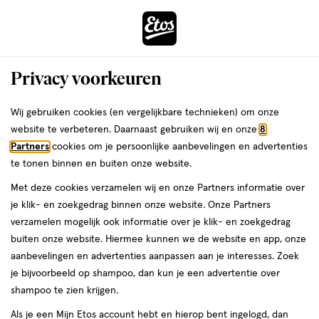
ga
Voor 22:00 uur besteld,
morgen in huis
naar
de
Menu
hoofd
Zoeken
Privacy voorkeuren
content
›
›
ga
Interactie
naar
Wij gebruiken cookies (en vergelijkbare technieken) om onze
Je
Nieuw
Alles van JohnBeerens.com
met
de
website te verbeteren. Daarnaast gebruiken wij en onze
8
bent
UNbrush Detangling Hair Brush Pastel
dit
zoekbalk
Partners
cookies om je persoonlijke aanbevelingen en advertenties
ers
Weleda
hier:
veld
ga
Rose 1 stuk
te tonen binnen en buiten onze website.
opent
naar
Met deze cookies verzamelen wij en onze Partners informatie over
een
de
1
1 stuk
je klik- en zoekgedrag binnen onze website. Onze Partners
volledig
stuk,
footer
verzamelen mogelijk ook informatie over je klik- en zoekgedrag
venster
buiten onze website. Hiermee kunnen we de website en app, onze
toevoegen
met
aanbevelingen en advertenties aanpassen aan je interesses. Zoek
aan
geavanceerde
je bijvoorbeeld op shampoo, dan kun je een advertentie over
verlanglijst
zoekopties
shampoo te zien krijgen.
Als je een Mijn Etos account hebt en hierop bent ingelogd, dan