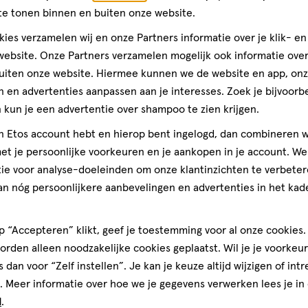
op
te tonen binnen en buiten onze website.
basis
ies verzamelen wij en onze Partners informatie over je klik- e
van
Andere
ebsite. Onze Partners verzamelen mogelijk ook informatie over 
1
uiten onze website. Hiermee kunnen we de website en app, on
reviews
Bijna 
 en advertenties aanpassen aan je interesses. Zoek je bijvoorb
kun je een advertentie over shampoo te zien krijgen.
toevoegen
aan
jn Etos account hebt en hierop bent ingelogd, dan combineren w
verlanglijst
t je persoonlijke voorkeuren en je aankopen in je account. W
ie voor analyse-doeleinden om onze klantinzichten te verbeter
an nóg persoonlijkere aanbevelingen en advertenties in het kade
 “Accepteren” klikt, geef je toestemming voor al onze cookies. 
rden alleen noodzakelijke cookies geplaatst. Wil je je voorkeur
s dan voor “Zelf instellen”. Je kan je keuze altijd wijzigen of int
. Meer informatie over hoe we je gegevens verwerken lees je in
d
.