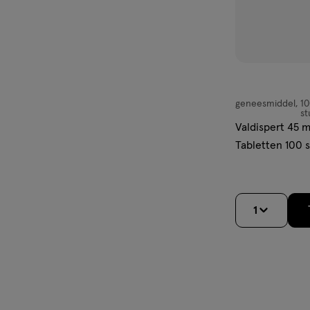
geneesmiddel
1
geneesmiddel,
st
dragee
Valdispert 45 m
Tabletten 100 
1