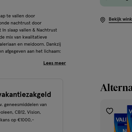
ap te vallen door
Bekijk win
onde nachtrust door
 In slaap vallen & Nachtrust
e mix van kwalitatieve
aleriaan en meidoorn. Dankzij
en afgegeven aan het lichaam:
n en tabletlaag 2 geeft vrijgave
doorn.
ng**Geen gewenning bekend voor
Alterna
vakantiezakgeld
.v. geneesmiddelen van
eoleen, CB12, Vision,
toevoegen
t tablet in zijn geheel door met
 kans op €1000,-
aan
verlanglijst