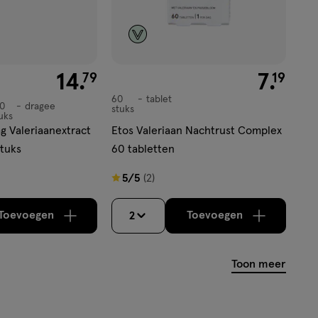
€ 14.79
14
.
€ 7.19
7
.
79
19
60
tablet
tablet
00
dragee
stuks
uks
g Valeriaanextract
Etos Valeriaan Nachtrust Complex
stuks
60 tabletten
5
5/5
(2)
van
5
Toevoegen
Toevoegen
2
verhoog aantal met één
,
Limiet bereikt.
verhoog aantal m
Je kan maximaa
sterren
op
Toon meer
basis
van
2