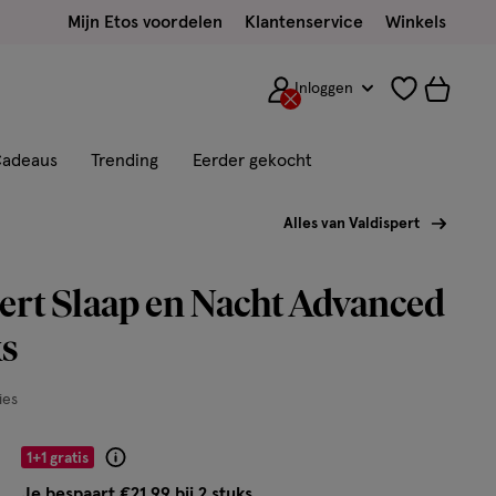
Mijn Etos voordelen
Klantenservice
Winkels
Inloggen
adeaus
Trending
Eerder gekocht
Alles van Valdispert
ert Slaap en Nacht Advanced
s
es
9
1+1 gratis
Product
badge
Je bespaart €21,99 bij 2 stuks