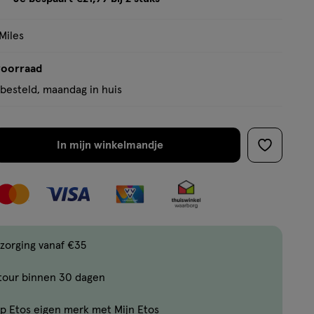
tooltip
Miles
voorraad
besteld, maandag in huis
In mijn winkelmandje
verhoog
toevoege
aantal
aan
met
verlanglijs
één
,
Bijna
zorging vanaf €35
uitverkocht!
tour binnen 30 dagen
Er
zijn
p Etos eigen merk met Mijn Etos