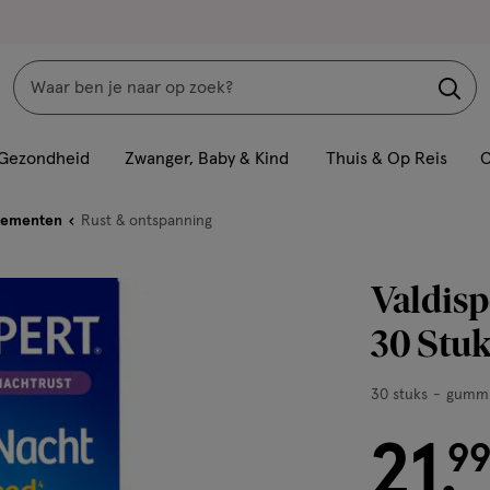
Zoeken
Interactie
met
Gezondheid
Zwanger, Baby & Kind
Thuis & Op Reis
C
dit
veld
lementen
Rust & ontspanning
opent
een
Valdisp
volledig
venster
30 Stuk
met
geavanceerde
30
30 stuks
gummi
zoekopties
stuks,
21
gummies
€ 21.99
9
.