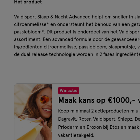
Het product
Valdispert Slaap & Nacht Advanced helpt om sneller in sla
citroenmelisse* en ondersteunt het behoud van een gez
passiebloem*. Dit product is onderdeel van het Valdispert
assortiment. Een advanced formule door de geavanceeerd
ingrediënten citroenmelisse, passiebloem, slaapmutsje, v
de dual release technologie worden in 2 fases ingrediënt
tabletlaag 1 geeft vrijgave van citroenmelisse in 15 minute
tot 8 uur van passiebloem, slaapmutsje, valeriaan en mei
*Gezondheidsclaim in afwachting van Europese toelati
Winactie
dit product
Maak kans op €1000,- 
Gebruik:
Koop minimaal 2 actieproducten m.u
Dagravit, Roter, Valdispert, Shiepz, D
1 tablet 30 minuten voor het slapen gaan innemen. Slik he
Prioderm en Eroxon bij Etos en maak
bijvoorbeeld water.
vakantiezakgeld.