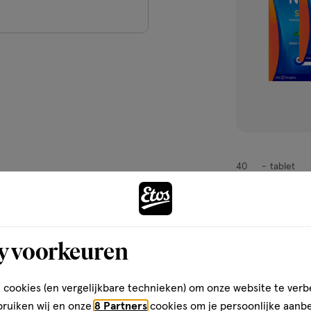
t tablet in zijn geheel door met
een gezonde levensstijl; een
40
tablet
tablet
, geen vervanging.
stuks
Valdispert Nach
40 stuks
y voorkeuren
5
5/5
(1)
van
5
2
 cookies (en vergelijkbare technieken) om onze website te verb
sterren
bruiken wij en onze
8 Partners
cookies om je persoonlijke aanb