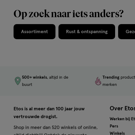
Op zoek naar iets anders?
Assortiment
Rust & ontspanning
Gez
500+ winkels
, altijd in de
Trending
produc
buurt
merken
Over Eto
Etos is al meer dan 100 jaar jouw
vertrouwde drogist.
Werken bij E
Pers
Shop in meer dan 520 winkels of online,
Winkels