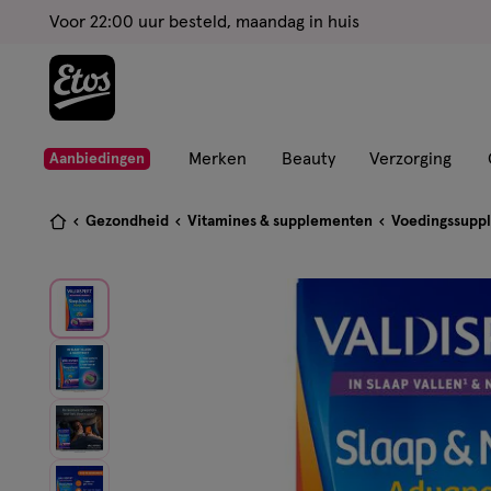
ga
Voor 22:00 uur besteld, maandag in huis
naar
de
hoofd
content
ga
Merken
Beauty
Verzorging
Aanbiedingen
naar
de
Je
Gezondheid
Vitamines & supplementen
Voedingssupp
zoekbalk
bent
ga
hier:
naar
de
footer