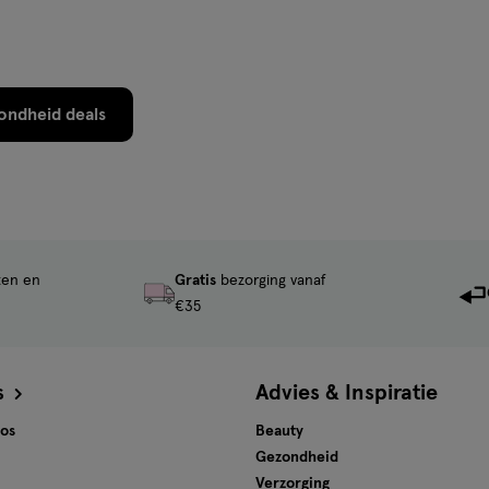
ondheid deals
ten en
Gratis
bezorging vanaf
€35
s
Advies & Inspiratie
tos
Beauty
Gezondheid
Verzorging