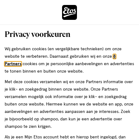
ga
Voor 22:00 uur besteld,
morgen in huis
naar
de
Menu
hoofd
Zoeken
Privacy voorkeuren
content
›
›
ga
Interactie
naar
Wij gebruiken cookies (en vergelijkbare technieken) om onze
Je
Aftershave
Alles van Van Gils
met
de
website te verbeteren. Daarnaast gebruiken wij en onze
8
bent
Van Gils Strictly For Men Aftershave
dit
zoekbalk
Partners
cookies om je persoonlijke aanbevelingen en advertenties
ers
Weleda
hier:
veld
ga
100 ML
te tonen binnen en buiten onze website.
opent
naar
Met deze cookies verzamelen wij en onze Partners informatie over
een
de
100
5
100 ML
spray
5/5
(3)
je klik- en zoekgedrag binnen onze website. Onze Partners
volledig
ML,
footer
van
verzamelen mogelijk ook informatie over je klik- en zoekgedrag
venster
spray
5
buiten onze website. Hiermee kunnen we de website en app, onze
met
toevoegen
sterren
aanbevelingen en advertenties aanpassen aan je interesses. Zoek
geavanceerde
aan
op
je bijvoorbeeld op shampoo, dan kun je een advertentie over
zoekopties
verlanglijst
basis
shampoo te zien krijgen.
van
Als je een Mijn Etos account hebt en hierop bent ingelogd, dan
3