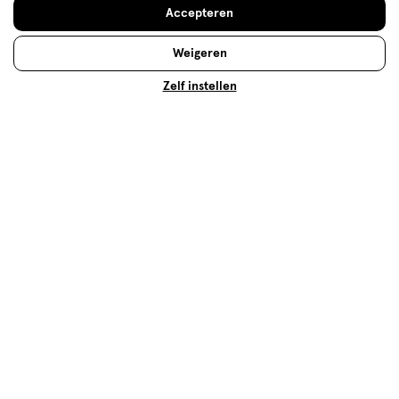
Accepteren
Lees meer
Weigeren
Zelf instellen
Op zoek naar iets anders?
Aftershave
Vaderdag cadeaus
Assortiment
Cadeaus voor hem
500+ winkels
, altijd in de buurt
Trending
producten en merken
Gratis
bezorging vanaf €35
Gratis
retourneren
Meer voordeel
met Mijn Etos