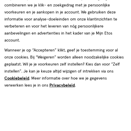
combineren we je klik- en zoekgedrag met je persoonlijke
reviews
voorkeuren en je aankopen in je account. We gebruiken deze
informatie voor analyse-doeleinden om onze klantinzichten te
verbeteren en voor het leveren van nóg persoonlijkere
aanbevelingen en advertenties in het kader van je Mijn Etos
account.
Wanneer je op “Accepteren” klikt, geef je toestemming voor al
€ 44.99
44
.
onze cookies. Bij “Weigeren” worden alleen noodzakelijke cookies
99
geplaatst. Wil je je voorkeuren zelf instellen? Kies dan voor “Zelf
instellen”. Je kan je keuze altijd wijzigen of intrekken via ons
Spaar 17 Air Miles
Cookiebeleid
. Meer informatie over hoe we je gegevens
Online op voorraad
verwerken lees je in ons
Privacybeleid
.
Vóór 22:00 uur besteld, morgen in huis
1
In mijn winkelmandje
verhoog
aantal
met