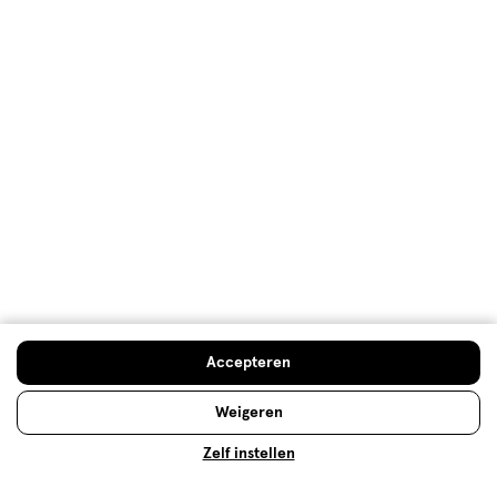
Hoe controleren en plaatsen wij reviews?
Advies & Inspiratie
Accepteren
Benen scheren voor experts
Weigeren
Benen scheren, een snelle methode voor gladde
benen. Maar hoe vaak moet je eigenlijk scheren? En
Zelf instellen
wanneer moet je je scheermesje vervangen? Wij