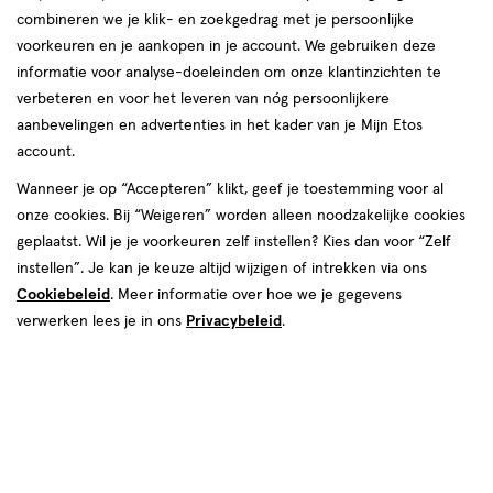
combineren we je klik- en zoekgedrag met je persoonlijke
reviews
voorkeuren en je aankopen in je account. We gebruiken deze
informatie voor analyse-doeleinden om onze klantinzichten te
verbeteren en voor het leveren van nóg persoonlijkere
aanbevelingen en advertenties in het kader van je Mijn Etos
account.
Wanneer je op “Accepteren” klikt, geef je toestemming voor al
van € 9.99 voor € 4.99
9
onze cookies. Bij “Weigeren” worden alleen noodzakelijke cookies
.
99
50% korting
Product
4
.
99
geplaatst. Wil je je voorkeuren zelf instellen? Kies dan voor “Zelf
badge
instellen”. Je kan je keuze altijd wijzigen of intrekken via ons
Je bespaart €4,99
tooltip
Cookiebeleid
. Meer informatie over hoe we je gegevens
verwerken lees je in ons
Privacybeleid
.
Spaar 1 Air Mile
Online op voorraad
Vóór 22:00 uur besteld, morgen in huis
1
In mijn winkelmandje
verhoog