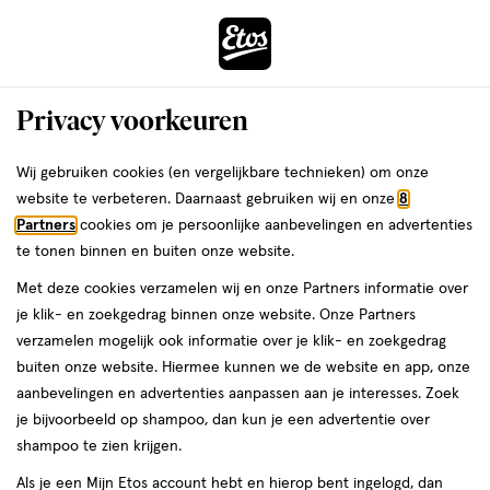
ga
Voor 22:00 uur besteld,
morgen in huis
naar
de
Menu
hoofd
Zoeken
Privacy voorkeuren
content
›
›
ga
Interactie
naar
Wij gebruiken cookies (en vergelijkbare technieken) om onze
Je
Waxstrips
Alles van Veet
met
de
website te verbeteren. Daarnaast gebruiken wij en onze
8
bent
Veet Expert Lichaam en Benen
dit
zoekbalk
Partners
cookies om je persoonlijke aanbevelingen en advertenties
ers
Weleda
hier:
veld
ga
Waxstrips 20 stuks
te tonen binnen en buiten onze website.
opent
naar
Met deze cookies verzamelen wij en onze Partners informatie over
een
de
1
3.3
1 stuk
3.3/5
(3)
je klik- en zoekgedrag binnen onze website. Onze Partners
volledig
stuk,
footer
van
verzamelen mogelijk ook informatie over je klik- en zoekgedrag
venster
5
50%
buiten onze website. Hiermee kunnen we de website en app, onze
met
toevoegen
sterren
korting
aanbevelingen en advertenties aanpassen aan je interesses. Zoek
geavanceerde
aan
op
je bijvoorbeeld op shampoo, dan kun je een advertentie over
zoekopties
verlanglijst
basis
shampoo te zien krijgen.
van
Als je een Mijn Etos account hebt en hierop bent ingelogd, dan
3