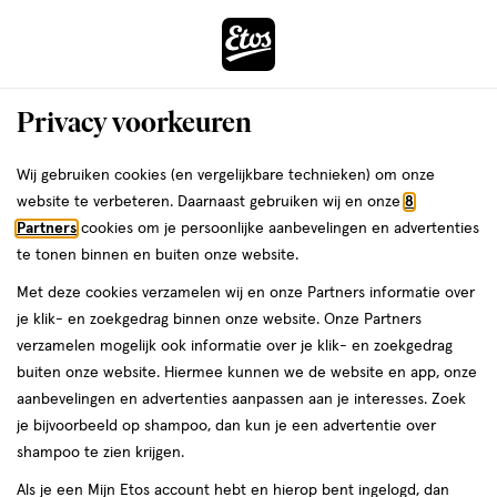
ga
Voor 22:00 uur besteld,
morgen in huis
naar
de
Menu
hoofd
Zoeken
Privacy voorkeuren
content
›
›
ga
Interactie
naar
Wij gebruiken cookies (en vergelijkbare technieken) om onze
Je
Vitamine B
Alles van Vitakruid
met
de
website te verbeteren. Daarnaast gebruiken wij en onze
8
bent
Vitakruid Biotine 2500 MCG Vegan
dit
zoekbalk
Partners
cookies om je persoonlijke aanbevelingen en advertenties
ers
Weleda
hier:
veld
ga
Capsules 90 stuks
te tonen binnen en buiten onze website.
opent
naar
Met deze cookies verzamelen wij en onze Partners informatie over
een
de
90
90 stuks
je klik- en zoekgedrag binnen onze website. Onze Partners
volledig
stuks,
footer
verzamelen mogelijk ook informatie over je klik- en zoekgedrag
venster
10%
buiten onze website. Hiermee kunnen we de website en app, onze
toevoegen
met
korting
aanbevelingen en advertenties aanpassen aan je interesses. Zoek
aan
geavanceerde
je bijvoorbeeld op shampoo, dan kun je een advertentie over
verlanglijst
zoekopties
shampoo te zien krijgen.
Als je een Mijn Etos account hebt en hierop bent ingelogd, dan