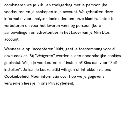
combineren we je klik- en zoekgedrag met je persoonlijke
voorkeuren en je aankopen in je account. We gebruiken deze
informatie voor analyse-doeleinden om onze klantinzichten te
verbeteren en voor het leveren van nóg persoonlijkere
aanbevelingen en advertenties in het kader van je Mijn Etos
van € 19.90 voor € 17.91
19
.
90
10% korting
Product
17
.
91
account.
badge
Je bespaart €1,99
Wanneer je op “Accepteren” klikt, geef je toestemming voor al
tooltip
onze cookies. Bij “Weigeren” worden alleen noodzakelijke cookies
Spaar 7 Air Miles
geplaatst. Wil je je voorkeuren zelf instellen? Kies dan voor “Zelf
instellen”. Je kan je keuze altijd wijzigen of intrekken via ons
Online op voorraad
Cookiebeleid
. Meer informatie over hoe we je gegevens
verwerken lees je in ons
Vóór 22:00 uur besteld, morgen in huis
Privacybeleid
.
1
In mijn winkelmandje
verhoog
aantal
met
één