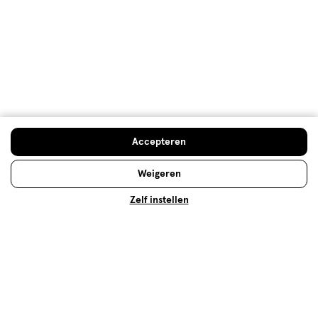
De top 10 van best verkochte
tandpasta
Er bestaan veel verschillende tandpasta's. Wij
Doe de check
Accepteren
hebben onze top 10 meest verkochte tandpasta op
een rij gezet, om je te helpen een keuze te maken.
Weigeren
Lees meer
Zelf instellen
Op zoek naar iets anders?
Tandpasta
Assortiment