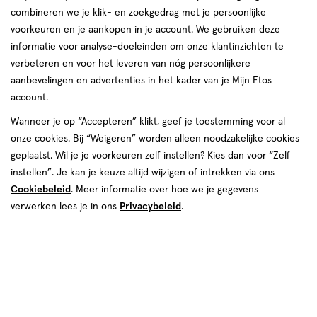
Instellingen aanpassen
combineren we je klik- en zoekgedrag met je persoonlijke
voorkeuren en je aankopen in je account. We gebruiken deze
informatie voor analyse-doeleinden om onze klantinzichten te
verbeteren en voor het leveren van nóg persoonlijkere
Video
aanbevelingen en advertenties in het kader van je Mijn Etos
account.
€ 6.69
6
.
69
Wanneer je op “Accepteren” klikt, geef je toestemming voor al
onze cookies. Bij “Weigeren” worden alleen noodzakelijke cookies
Spaar 2 Air Miles
geplaatst. Wil je je voorkeuren zelf instellen? Kies dan voor “Zelf
instellen”. Je kan je keuze altijd wijzigen of intrekken via ons
Online op voorraad
Cookiebeleid
. Meer informatie over hoe we je gegevens
Vóór 22:00 uur besteld, morgen in huis
verwerken lees je in ons
Privacybeleid
.
1
In mijn winkelmandje
verhoog
aantal
met
één