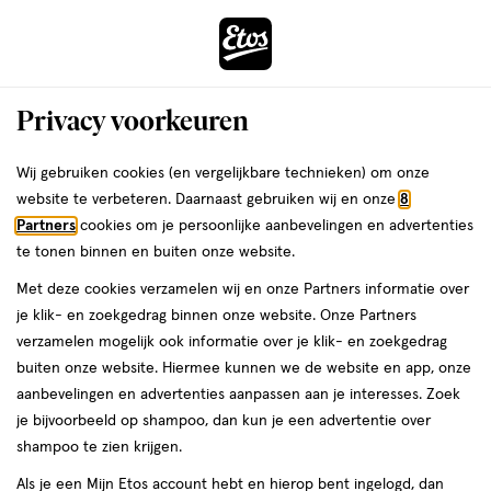
ga
Voor 22:00 uur besteld,
morgen in huis
naar
de
Menu
hoofd
Zoeken
Privacy voorkeuren
content
›
›
ga
Interactie
naar
Wij gebruiken cookies (en vergelijkbare technieken) om onze
Je
Tandpasta
Alles van Vitis
met
de
website te verbeteren. Daarnaast gebruiken wij en onze
8
bent
VITIS Sensitive Tandpasta 75 ML
dit
zoekbalk
Partners
cookies om je persoonlijke aanbevelingen en advertenties
ers
Weleda
hier:
veld
ga
te tonen binnen en buiten onze website.
75
5
75 ML
pasta
5/5
(7)
opent
naar
Met deze cookies verzamelen wij en onze Partners informatie over
ML,
van
een
de
pasta
je klik- en zoekgedrag binnen onze website. Onze Partners
5
volledig
footer
verzamelen mogelijk ook informatie over je klik- en zoekgedrag
toevoegen
sterren
venster
buiten onze website. Hiermee kunnen we de website en app, onze
aan
op
met
aanbevelingen en advertenties aanpassen aan je interesses. Zoek
verlanglijst
basis
geavanceerde
je bijvoorbeeld op shampoo, dan kun je een advertentie over
van
zoekopties
shampoo te zien krijgen.
7
reviews
Als je een Mijn Etos account hebt en hierop bent ingelogd, dan