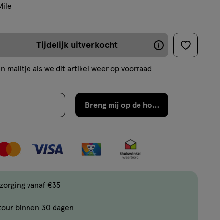
basis
Mile
van
3
reviews
Tijdelijk uitverkocht
De
toevoege
aan
meeste
n mailtje als we dit artikel weer op voorraad
verlanglijs
producten
zijn
Breng mij op de hoogte
binnen
2
werkdagen
weer
op
voorraad
zorging vanaf €35
tour binnen 30 dagen