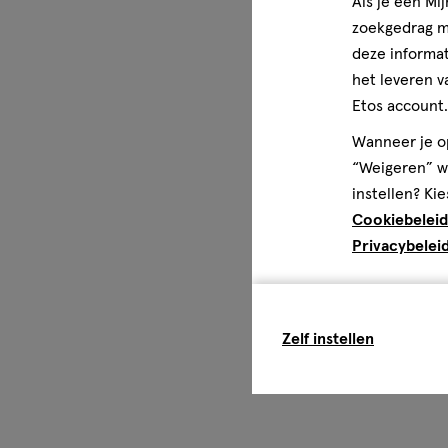
Als je een Mi
zoekgedrag me
deze informat
het leveren v
Etos account.
Wanneer je op
“Weigeren” wo
instellen? Kie
Cookiebeleid
Privacybelei
Zelf instellen