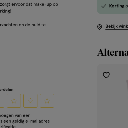
e zorgt ervoor dat make-up op
Korting
o
rking!
erzachten en de huid te
Bekijk win
Alterna
toevoegen
aan
oordelen
verlanglijst
cteer
Selecteer
Selecteer
Selecteer
evoegen van een
om
om
om
is een geldig e-mailadres
het
het
het
rificatie