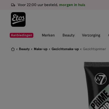
ga
Voor 22:00 uur besteld,
morgen in huis
naar
de
hoofd
content
ga
Merken
Beauty
Verzorging
Aanbiedingen
naar
de
Je
Beauty
Make-up
Gezichtsmake-up
Gezichtsprimer
zoekbalk
bent
ga
hier:
naar
de
footer