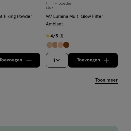
1
poeder
poeder
stuk
nt Fixing Powder
W7 Lumina Multi Glow Filter
Ambiant
4
4/5
(1)
van
5
sterren
Toevoegen
Toevoegen
1
verhoog aantal met één
,
Bijna uitverkocht!
verhoog aantal m
Er zijn nog
op
basis
Toon meer
van
1
reviews