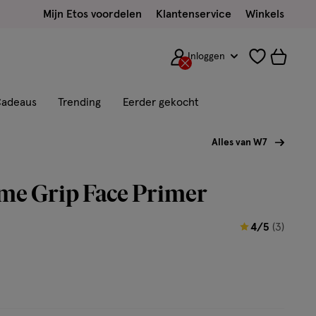
Mijn Etos voordelen
Klantenservice
Winkels
Inloggen
adeaus
Trending
Eerder gekocht
Alles van W7
me Grip Face Primer
4
4/5
(3)
van
5
sterren
op