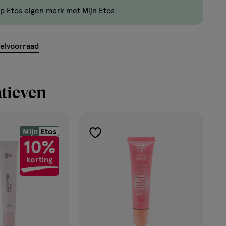
p Etos eigen merk met Mijn Etos
kelvoorraad
tieven
Mijn
Etos
toevoegen
10%
aan
korting
verlanglijst