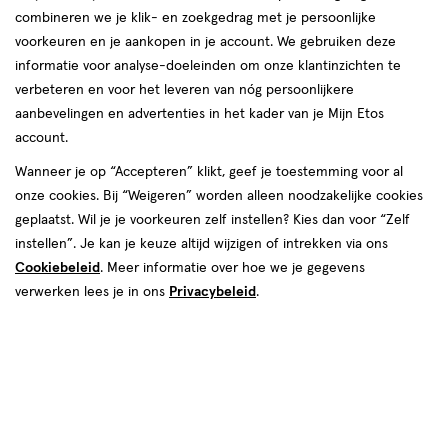
combineren we je klik- en zoekgedrag met je persoonlijke
voorkeuren en je aankopen in je account. We gebruiken deze
informatie voor analyse-doeleinden om onze klantinzichten te
verbeteren en voor het leveren van nóg persoonlijkere
aanbevelingen en advertenties in het kader van je Mijn Etos
account.
€ 4.09
4
.
09
Wanneer je op “Accepteren” klikt, geef je toestemming voor al
onze cookies. Bij “Weigeren” worden alleen noodzakelijke cookies
Spaar 1 Air Mile
geplaatst. Wil je je voorkeuren zelf instellen? Kies dan voor “Zelf
instellen”. Je kan je keuze altijd wijzigen of intrekken via ons
Online op voorraad
Cookiebeleid
. Meer informatie over hoe we je gegevens
Vóór 22:00 uur besteld, morgen in huis
verwerken lees je in ons
Privacybeleid
.
1
In mijn winkelmandje
verhoog
aantal
met
één