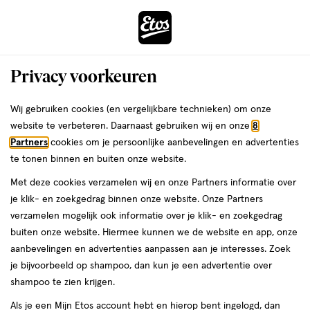
ga
Voor 22:00 uur besteld,
morgen in huis
naar
de
Menu
hoofd
Zoeken
Privacy voorkeuren
content
›
›
ga
Interactie
naar
Wij gebruiken cookies (en vergelijkbare technieken) om onze
Je
Loose powder
Alles van W7
met
de
website te verbeteren. Daarnaast gebruiken wij en onze
8
bent
W7 Sheer Loose Powder Ivory
dit
zoekbalk
Partners
cookies om je persoonlijke aanbevelingen en advertenties
ers
Weleda
hier:
veld
ga
te tonen binnen en buiten onze website.
1
5
1 stuk
5/5
(1)
opent
naar
Met deze cookies verzamelen wij en onze Partners informatie over
stuk,
van
een
de
je klik- en zoekgedrag binnen onze website. Onze Partners
5
volledig
footer
verzamelen mogelijk ook informatie over je klik- en zoekgedrag
toevoegen
sterren
venster
buiten onze website. Hiermee kunnen we de website en app, onze
aan
op
met
aanbevelingen en advertenties aanpassen aan je interesses. Zoek
verlanglijst
basis
geavanceerde
je bijvoorbeeld op shampoo, dan kun je een advertentie over
van
zoekopties
shampoo te zien krijgen.
1
reviews
Als je een Mijn Etos account hebt en hierop bent ingelogd, dan