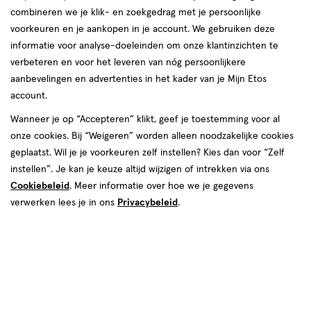
combineren we je klik- en zoekgedrag met je persoonlijke
voorkeuren en je aankopen in je account. We gebruiken deze
informatie voor analyse-doeleinden om onze klantinzichten te
verbeteren en voor het leveren van nóg persoonlijkere
aanbevelingen en advertenties in het kader van je Mijn Etos
€ 9.65
9
.
65
account.
Spaar 3 Air Miles
Wanneer je op “Accepteren” klikt, geef je toestemming voor al
onze cookies. Bij “Weigeren” worden alleen noodzakelijke cookies
Online op voorraad
geplaatst. Wil je je voorkeuren zelf instellen? Kies dan voor “Zelf
Voor 22:00 besteld, maandag in huis
instellen”. Je kan je keuze altijd wijzigen of intrekken via ons
Cookiebeleid
. Meer informatie over hoe we je gegevens
verwerken lees je in ons
Privacybeleid
.
1
In mijn winkelmandje
verhoog
aantal
met
één
,
Bijna
Gratis
bezorging vanaf €35