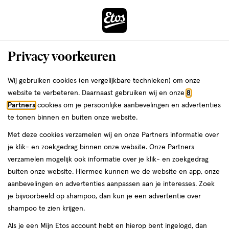
ga
Voor 22:00 uur besteld, maandag in huis
naar
de
Menu
hoofd
Zoeken
Privacy voorkeuren
content
›
›
ga
Interactie
naar
Wij gebruiken cookies (en vergelijkbare technieken) om onze
Je
Maag & darmen
Alles van Wapiti
met
de
website te verbeteren. Daarnaast gebruiken wij en onze
8
bent
Wapiti Darmfunctie Complex
dit
zoekbalk
Partners
cookies om je persoonlijke aanbevelingen en advertenties
ers
Weleda
hier:
veld
ga
Tabletten 40 stuks
te tonen binnen en buiten onze website.
opent
naar
Met deze cookies verzamelen wij en onze Partners informatie over
een
de
40
40 stuks
dragee
je klik- en zoekgedrag binnen onze website. Onze Partners
volledig
stuks,
footer
verzamelen mogelijk ook informatie over je klik- en zoekgedrag
venster
dragee
buiten onze website. Hiermee kunnen we de website en app, onze
toevoegen
met
aanbevelingen en advertenties aanpassen aan je interesses. Zoek
aan
geavanceerde
je bijvoorbeeld op shampoo, dan kun je een advertentie over
verlanglijst
zoekopties
shampoo te zien krijgen.
Als je een Mijn Etos account hebt en hierop bent ingelogd, dan