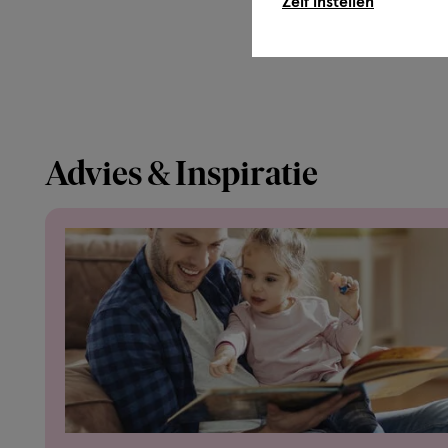
Zelf instellen
Weleda Calendula Billenbalsem heeft het Natrue-kwalite
Natuurcosmetica. Dat garandeert dat dit product uitslui
ingrediënten bevat.
Advies & Inspiratie