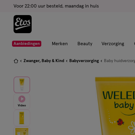
ga
Voor 22:00 uur besteld, maandag in huis
naar
de
hoofd
content
ga
Merken
Beauty
Verzorging
Aanbiedingen
naar
de
Je
Zwanger, Baby & Kind
Babyverzorging
Baby huidverzor
zoekbalk
bent
ga
hier:
naar
de
footer
Video