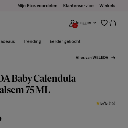
Mijn Etos voordelen
Klantenservice
Winkels
Inloggen
adeaus
Trending
Eerder gekocht
Alles van WELEDA
 Baby Calendula
balsem 75 ML
5
5/5
(16)
van
9
5
sterren