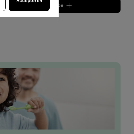
Accepteren
Voeg
2 producten
toe