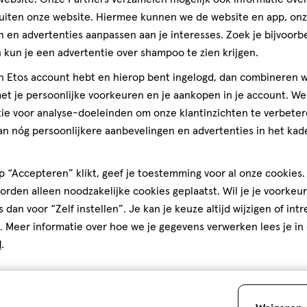
op
Kwaliteit, 5.0 van 5
5.0
uiten onze website. Hiermee kunnen we de website en app, on
basis
Prijs
 en advertenties aanpassen aan je interesses. Zoek je bijvoorb
de, Bijenwas (biologische teelt),
van
Milde v
Prijs, 5.0 van 5
5.0
kun je een advertentie over shampoo te zien krijgen.
iologische teelt), Extract van
1
den
lijke etherische oliën,
Gebruiksgemak
reviews
jn Etos account hebt en hierop bent ingelogd, dan combineren w
atuurlijke etherische oliën),
Gebruiksgemak, 5.0 van 5
5.0
t je persoonlijke voorkeuren en je aankopen in je account. W
licylaat (uit natuurlijke
ie voor analyse-doeleinden om onze klantinzichten te verbeter
n), Farnesol (uit natuurlijke
an nóg persoonlijkere aanbevelingen en advertenties in het kade
 “Accepteren” klikt, geef je toestemming voor al onze cookies. 
rden alleen noodzakelijke cookies geplaatst. Wil je je voorkeur
gt, kalmeert en beschermt
s dan voor “Zelf instellen”. Je kan je keuze altijd wijzigen of int
. Meer informatie over hoe we je gegevens verwerken lees je in
d
.
up Foundation. Samen voor de