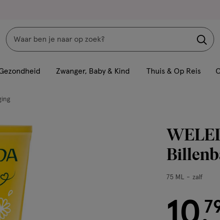
Zoeken
Interactie
met
Gezondheid
Zwanger, Baby & Kind
Thuis & Op Reis
C
dit
veld
ging
opent
een
WELEDA
volledig
venster
Billen
met
geavanceerde
75
75 ML
zalf
zoekopties
ML,
zalf
10
€ 10.79
7
.