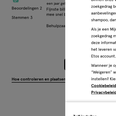
Ingrediënten
een jaar geleden
zoekgedrag b
Beoordelingen
2
Fijnste billen crème ooit geen andere
aanbevelingen
Water, Amandelolie, Sesamolie (biologische teelt), Zinkoxi
mee snel bezorgd
Stemmen
3
shampoo, dan 
Wolwas, Glyceryllinoleaat, Hectoriet, Calendula-extract (b
Behulpzaam?
(
3
)
(
0
)
Mel
kamillebloesem (biologische teelt), Compositie van natuur
Als je een Mi
Limoneen (uit natuurlijke etherische oliën), Linalool (uit n
zoekgedrag me
Benzylbenzoaat (uit natuurlijke etherische oliën), Benzylsa
deze informat
etherische oliën), Geraniol (uit natuurlijke etherische olië
het leveren v
etherische oliën).
Etos account.
Meer over
Meer laden
Wanneer je op
“Weigeren” wo
Weleda Babyverzorging met biologische Calendula verzor
instellen? Kie
Hoe controleren en plaatsen wij reviews?
vanaf de eerste dag.
Cookiebeleid
Privacybelei
Bij aankoop van elk Weleda-product steun je Plastic So
#nextgeneration.
Natrue-gecertificeerd