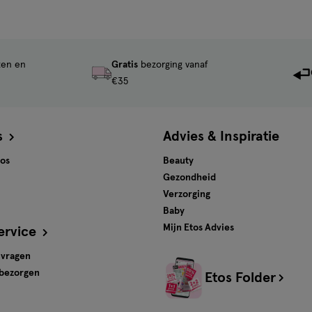
ten en
Gratis
bezorging vanaf
€35
s
Advies & Inspiratie
tos
Beauty
Gezondheid
Verzorging
Baby
Mijn Etos Advies
ervice
 vragen
 bezorgen
Etos Folder