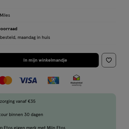
op
basis
 Miles
van
16
voorraad
reviews
besteld, maandag in huis
In mijn winkelmandje
verhoog
toevoege
aantal
aan
met
verlanglijs
één
,
Bijna
zorging vanaf €35
uitverkocht!
tour binnen 30 dagen
Er
zijn
p Etos eigen merk met Mijn Etos