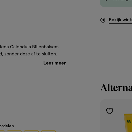
Bekijk win
Weleda Calendula Billenbalsem
, zonder deze af te sluiten.
d tegen vocht. Natuurlijke
at onder andere zink, zoete
Alterna
lle. Weleda Babyverzorging is
hekers.
e ouders aanraadt?
toevoegen
aan
oordelen
verlanglijst