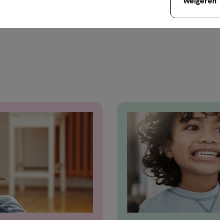
Weigeren
itskeurmerk voor
tend 100% natuurlijke