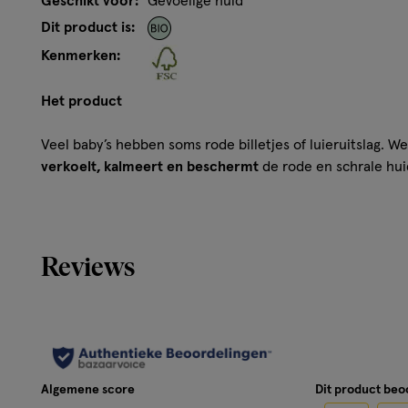
Geschikt voor:
Gevoelige huid
Dit product is:
Kenmerken:
Het product
Veel baby’s hebben soms rode billetjes of luieruitslag. 
verkoelt, kalmeert en beschermt
de rode en schrale huid
Zinkoxide, zuivere bijenwas en wolwas beschermen de hui
etherische oliën zorgen voor een fijne, natuurlijke geur.
Weleda Calendula Billenbalsem is 100% natuurlijk en bev
Reviews
amandelolie en extract van biologische Calendula en kami
ontwikkeld in samenwerking met verloskundigen en apot
Wist je dat 94% van de gebruikers dit product aan ander
Weleda Calendula Billenbalsem
Algemene score
Dit product be