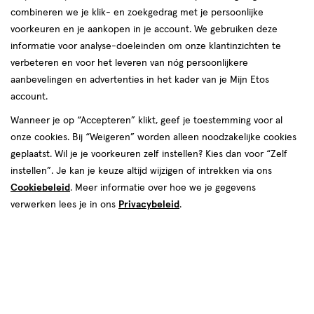
combineren we je klik- en zoekgedrag met je persoonlijke
reviews
voorkeuren en je aankopen in je account. We gebruiken deze
informatie voor analyse-doeleinden om onze klantinzichten te
verbeteren en voor het leveren van nóg persoonlijkere
aanbevelingen en advertenties in het kader van je Mijn Etos
account.
Wanneer je op “Accepteren” klikt, geef je toestemming voor al
€ 9.99
9
.
onze cookies. Bij “Weigeren” worden alleen noodzakelijke cookies
99
geplaatst. Wil je je voorkeuren zelf instellen? Kies dan voor “Zelf
instellen”. Je kan je keuze altijd wijzigen of intrekken via ons
Spaar 3 Air Miles
Cookiebeleid
. Meer informatie over hoe we je gegevens
Online op voorraad
verwerken lees je in ons
Privacybeleid
.
Vóór 22:00 uur besteld, morgen in huis
1
In mijn winkelmandje
verhoog
aantal
met