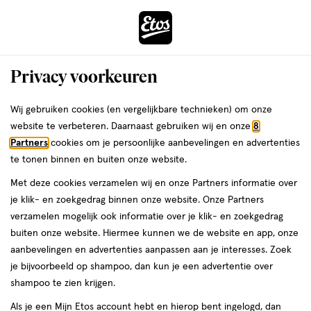
ga
Voor 22:00 uur besteld,
morgen in huis
naar
de
Menu
hoofd
Zoeken
Privacy voorkeuren
content
›
›
ga
Interactie
naar
Wij gebruiken cookies (en vergelijkbare technieken) om onze
Je
Baby huidverzorging
Alles van WELEDA
met
de
website te verbeteren. Daarnaast gebruiken wij en onze
8
bent
WELEDA Baby Calendula
dit
zoekbalk
Partners
cookies om je persoonlijke aanbevelingen en advertenties
ers
Weleda
hier:
veld
ga
Gezichtscrème 50 gram
te tonen binnen en buiten onze website.
opent
naar
Met deze cookies verzamelen wij en onze Partners informatie over
een
de
50
5
50 ML
crème
5/5
(5)
je klik- en zoekgedrag binnen onze website. Onze Partners
volledig
ML,
footer
van
verzamelen mogelijk ook informatie over je klik- en zoekgedrag
venster
crème
5
buiten onze website. Hiermee kunnen we de website en app, onze
met
toevoegen
sterren
aanbevelingen en advertenties aanpassen aan je interesses. Zoek
geavanceerde
aan
op
je bijvoorbeeld op shampoo, dan kun je een advertentie over
zoekopties
verlanglijst
basis
shampoo te zien krijgen.
van
Als je een Mijn Etos account hebt en hierop bent ingelogd, dan
5