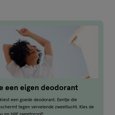
reviews
e een eigen deodorant
n, kiest een goede deodorant. Eentje die
eschermt tegen vervelende zweetlucht. Kies de
ou en blijf zweetproof!