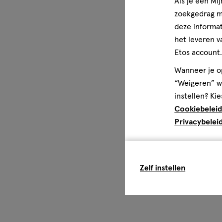
Als je een Mi
zoekgedrag me
deze informat
het leveren v
Etos account.
Wanneer je op
“Weigeren” wo
instellen? Kie
Cookiebeleid
Privacybelei
Zelf instellen