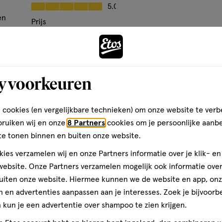
op
Kwaliteit, 5.0 van 5
5.0
basis
en
Prijs
van
Andere
Prijs, 5.0 van 5
5.0
6
den
Gebruiksgemak
reviews
Gebruiksgemak, 5.0 van 5
5.0
y voorkeuren
toevoegen
aan
 het NATRUE-
verlanglijst
 cookies (en vergelijkbare technieken) om onze website te verb
uitend 100% natuurlijke
bruiken wij en onze
8 Partners
cookies om je persoonlijke aanb
te tonen binnen en buiten onze website.
ies verzamelen wij en onze Partners informatie over je klik- e
ebsite. Onze Partners verzamelen mogelijk ook informatie over 
uiten onze website. Hiermee kunnen we de website en app, on
 en advertenties aanpassen aan je interesses. Zoek je bijvoorb
kun je een advertentie over shampoo te zien krijgen.