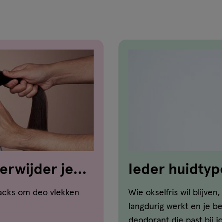
verwijder je
Ieder huidtyp
n
hacks om deo vlekken
Wie okselfris wil blijve
langdurig werkt en je b
deodorant die past bij j