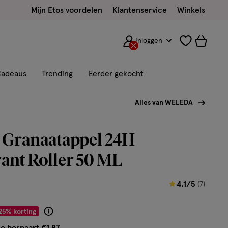
Mijn Etos voordelen
Klantenservice
Winkels
Inloggen
adeaus
Trending
Eerder gekocht
Alles van WELEDA
 Granaatappel 24H
ant Roller 50 ML
4.1
4.1/5
(7)
van
 € 5.62
5
25% korting
Product
sterren
badge