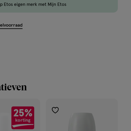
p Etos eigen merk met Mijn Etos
nog
maar
27
kelvoorraad
producten
op
voorraad.
tieven
25%
toevoegen
korting
aan
verlanglijst