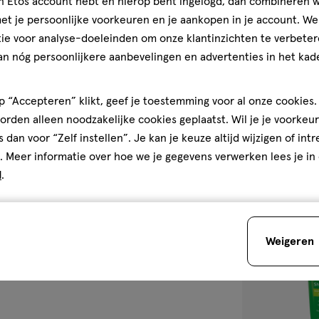
jn Etos account hebt en hierop bent ingelogd, dan combineren w
100
olie
olie
t je persoonlijke voorkeuren en je aankopen in je account. W
ML
ie voor analyse-doeleinden om onze klantinzichten te verbeter
Weleda Skin Fo
an nóg persoonlijkere aanbevelingen en advertenties in het kade
Oil 100 ML
4.6
4.6/5
(5)
 “Accepteren” klikt, geef je toestemming voor al onze cookies. 
van
rden alleen noodzakelijke cookies geplaatst. Wil je je voorkeur
5
1
s dan voor “Zelf instellen”. Je kan je keuze altijd wijzigen of int
sterren
. Meer informatie over hoe we je gegevens verwerken lees je in
op
d
.
basis
van
toevoegen
5
aan
reviews
Weigeren
verlanglijst