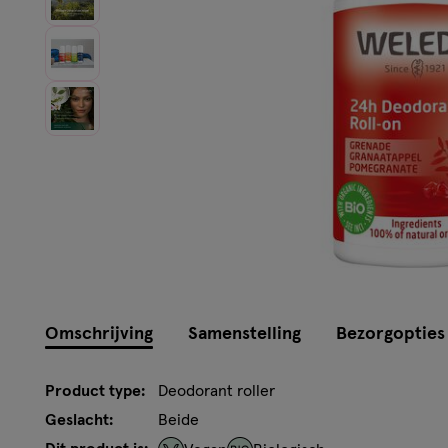
Omschrijving
Samenstelling
Bezorgopties
Product type:
Deodorant roller
Geslacht:
Beide