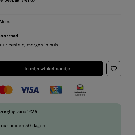
e bespaart €1,87
op
tooltip
basis
van
Miles
7
voorraad
reviews
uur besteld, morgen in huis
In mijn winkelmandje
verhoog
toevoege
aantal
aan
met
verlanglijs
één
,
Bijna
zorging vanaf €35
uitverkocht!
tour binnen 30 dagen
Er
zijn