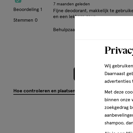
plantenextracten.
7 maanden geleden
Beoordeling
1
Fijne deodorant, makkelijk te gebruik
en een lekkere geur
Voor het hele gezin en van top tot teen.
Stemmen
0
Behulpzaam?
(
0
)
(
0
)
Mel
NATRUE-gecertificeerd
Privac
Granaatappel 24h Roll-On Deodorant van WELEDA heeft
Wij gebruiken
kwaliteitskeurmerk. Dat garandeert dat dit product uitsl
Daarnaast ge
Meer laden
ingrediënten bevat.
advertenties 
Hoe controleren en plaatsen wij reviews?
Met deze cook
binnen onze w
zoekgedrag b
aanbevelingen
shampoo, dan 