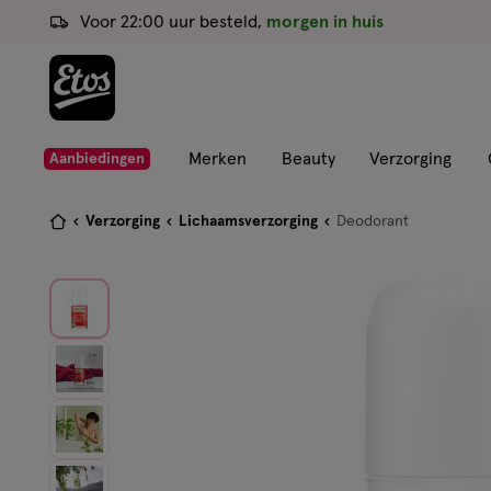
ga
Voor 22:00 uur besteld,
morgen in huis
naar
de
hoofd
content
ga
Merken
Beauty
Verzorging
Aanbiedingen
naar
de
Je
Verzorging
Lichaamsverzorging
Deodorant
zoekbalk
bent
ga
hier:
naar
de
footer