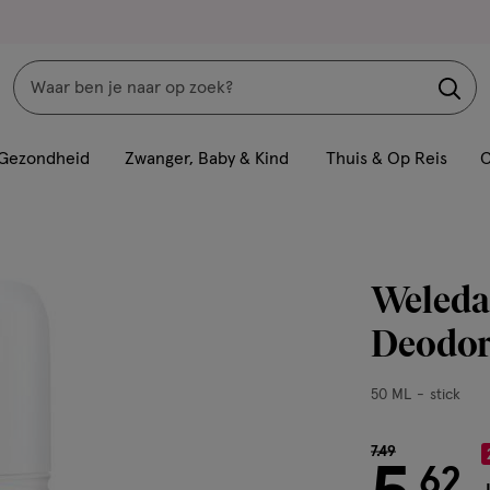
Zoeken
Interactie
met
Gezondheid
Zwanger, Baby & Kind
Thuis & Op Reis
C
dit
veld
opent
een
Weleda
volledig
venster
Deodor
met
geavanceerde
50
50 ML
stick
zoekopties
ML,
stick
van € 7.49 voor
7
.
49
62