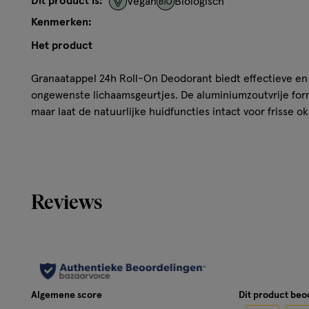
Dit product is:
Vegan
Biologisch
Kenmerken:
Het product
Granaatappel 24h Roll-On Deodorant biedt effectieve en
ongewenste lichaamsgeurtjes. De aluminiumzoutvrije formu
maar laat de natuurlijke huidfuncties intact voor frisse ok
Door de 100% natuurlijke etherische oliën van onder and
vanille heeft deze deodorantroller een exotische geur. D
zintuigen en verwent je oksels.
Reviews
24 uur effectieve bescherming
Zonder aluminiumzouten
Vegan
Hoe werkt het?
Algemene score
Dit product be