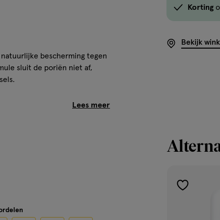
Korting
o
Bekijk win
 natuurlijke bescherming tegen
le sluit de poriën niet af,
sels.
ere sinaasappel, davana en
e warme geur prikkelt de
Alterna
toevoegen
aan
oordelen
verlanglijst