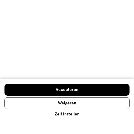
De top 10 van best verkochte
bodylotion
Er bestaan veel verschillende soorten bodylotions.
Wij hebben onze top 10 meest verkochte bodylotion
Doe de huidcheck
Accepteren
op een rij gezet, om je te helpen een keuze te
maken.
Weigeren
Lees meer
Zelf instellen