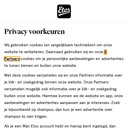
ga
Voor 22:00 uur besteld,
morgen in huis
naar
de
Menu
hoofd
Zoeken
Privacy voorkeuren
content
›
›
ga
Interactie
naar
Wij gebruiken cookies (en vergelijkbare technieken) om onze
Je
Body butter
Alles van WELEDA
met
de
website te verbeteren. Daarnaast gebruiken wij en onze
8
bent
Weleda Skin Food Bodybutter 150 ML
dit
zoekbalk
Partners
cookies om je persoonlijke aanbevelingen en advertenties
ers
Weleda
hier:
veld
ga
te tonen binnen en buiten onze website.
150
4.8
150 ML
crème
4.8/5
(18)
opent
naar
Met deze cookies verzamelen wij en onze Partners informatie over
ML,
van
een
de
crème
je klik- en zoekgedrag binnen onze website. Onze Partners
5
25%
volledig
footer
verzamelen mogelijk ook informatie over je klik- en zoekgedrag
toevoegen
sterren
korting
venster
buiten onze website. Hiermee kunnen we de website en app, onze
aan
op
met
aanbevelingen en advertenties aanpassen aan je interesses. Zoek
verlanglijst
basis
geavanceerde
je bijvoorbeeld op shampoo, dan kun je een advertentie over
van
zoekopties
shampoo te zien krijgen.
18
reviews
Als je een Mijn Etos account hebt en hierop bent ingelogd, dan