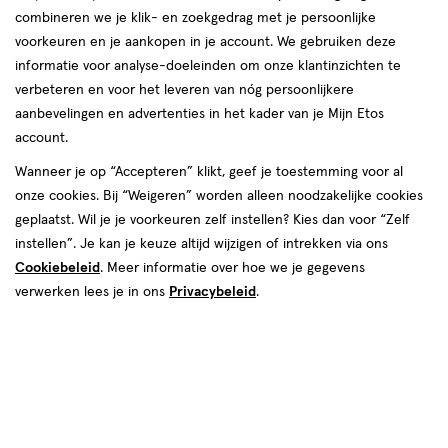
combineren we je klik- en zoekgedrag met je persoonlijke
voorkeuren en je aankopen in je account. We gebruiken deze
informatie voor analyse-doeleinden om onze klantinzichten te
verbeteren en voor het leveren van nóg persoonlijkere
aanbevelingen en advertenties in het kader van je Mijn Etos
account.
van € 14.99 voor € 11.24
14
.
99
25% korting
Product
Wanneer je op “Accepteren” klikt, geef je toestemming voor al
11
.
24
badge
onze cookies. Bij “Weigeren” worden alleen noodzakelijke cookies
Je bespaart €3,75
tooltip
geplaatst. Wil je je voorkeuren zelf instellen? Kies dan voor “Zelf
instellen”. Je kan je keuze altijd wijzigen of intrekken via ons
Spaar 4 Air Miles
Cookiebeleid
. Meer informatie over hoe we je gegevens
verwerken lees je in ons
Privacybeleid
.
Online op voorraad
Vóór 22:00 uur besteld, morgen in huis
1
In mijn winkelmandje
verhoog
aantal