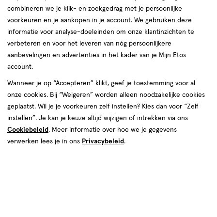
combineren we je klik- en zoekgedrag met je persoonlijke
voorkeuren en je aankopen in je account. We gebruiken deze
informatie voor analyse-doeleinden om onze klantinzichten te
verbeteren en voor het leveren van nóg persoonlijkere
aanbevelingen en advertenties in het kader van je Mijn Etos
account.
Wanneer je op “Accepteren” klikt, geef je toestemming voor al
van € 7.49 voor € 5.62
7
.
49
onze cookies. Bij “Weigeren” worden alleen noodzakelijke cookies
25% korting
Product
5
.
62
geplaatst. Wil je je voorkeuren zelf instellen? Kies dan voor “Zelf
badge
Je bespaart €1,87
instellen”. Je kan je keuze altijd wijzigen of intrekken via ons
tooltip
Cookiebeleid
. Meer informatie over hoe we je gegevens
verwerken lees je in ons
Privacybeleid
.
Spaar 2 Air Miles
Online op voorraad
Voor 22:00 besteld, maandag in huis
1
In mijn winkelmandje
verhoog