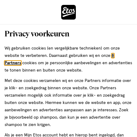
ga
Voor 22:00 uur besteld, maandag in huis
naar
de
Menu
hoofd
Zoeken
Privacy voorkeuren
content
›
›
ga
Interactie
naar
Wij gebruiken cookies (en vergelijkbare technieken) om onze
Je
Douchecrème
Alles van WELEDA
met
de
website te verbeteren. Daarnaast gebruiken wij en onze
8
bent
Weleda Skin Food Douchecrème 200
dit
zoekbalk
Partners
cookies om je persoonlijke aanbevelingen en advertenties
ers
Weleda
hier:
veld
ga
ML
te tonen binnen en buiten onze website.
opent
naar
Met deze cookies verzamelen wij en onze Partners informatie over
een
de
200
200 ML
je klik- en zoekgedrag binnen onze website. Onze Partners
volledig
ML,
footer
verzamelen mogelijk ook informatie over je klik- en zoekgedrag
venster
25%
buiten onze website. Hiermee kunnen we de website en app, onze
toevoegen
met
korting
aanbevelingen en advertenties aanpassen aan je interesses. Zoek
aan
geavanceerde
je bijvoorbeeld op shampoo, dan kun je een advertentie over
verlanglijst
zoekopties
shampoo te zien krijgen.
Als je een Mijn Etos account hebt en hierop bent ingelogd, dan