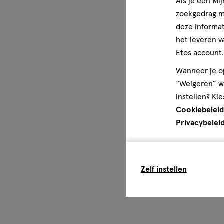
Als je een Mi
zoekgedrag me
deze informat
het leveren v
Etos account.
Wanneer je op
“Weigeren” wo
instellen? Kie
Cookiebeleid
Privacybelei
Zelf instellen