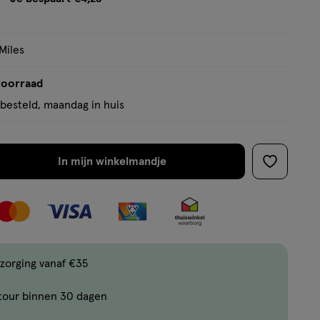
tooltip
Miles
voorraad
besteld, maandag in huis
In mijn winkelmandje
verhoog
toevoege
aantal
aan
met
verlanglijs
één
,
Bijna
zorging vanaf €35
uitverkocht!
tour binnen 30 dagen
Er
zijn