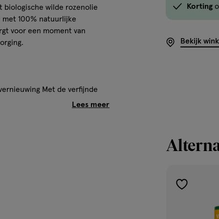
Korting
o
t biologische wilde rozenolie
d met 100% natuurlijke
orgt voor een moment van
Bekijk win
orging.
vernieuwing Met de verfijnde
Alterna
iologische oliën die de huid
mule hydrateert en verzacht,
toevoegen
almeert. De huid voelt na
aan
verlanglijst