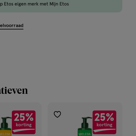
p Etos eigen merk met Mijn Etos
nog
maar
7
kelvoorraad
producten
op
voorraad.
tieven
25%
25%
toevoegen
korting
korting
aan
verlanglijst