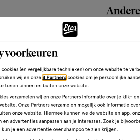
Andere
cten draagt de Wilde Rozen
ngste internationale label
urlijke en biologisch
ELEDA Wilde Rozen Verwennende
toevoegen
voor mens, dier en natuur. De
aagt aan het verminderen van
aan
y voorkeuren
.
verlanglijst
 cookies (en vergelijkbare technieken) om onze website te verb
bruiken wij en onze
8 Partners
cookies om je persoonlijke aanb
te tonen binnen en buiten onze website.
ies verzamelen wij en onze Partners informatie over je klik- e
ebsite. Onze Partners verzamelen mogelijk ook informatie over 
uiten onze website. Hiermee kunnen we de website en app, on
 en advertenties aanpassen aan je interesses. Zoek je bijvoorb
kun je een advertentie over shampoo te zien krijgen.
150
crème
crème
ML