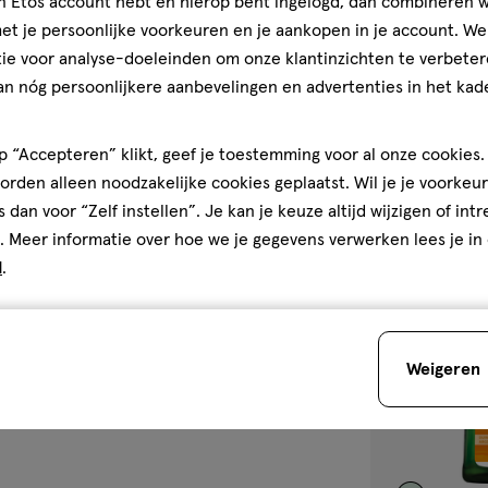
jn Etos account hebt en hierop bent ingelogd, dan combineren w
Weleda Skin Fo
t je persoonlijke voorkeuren en je aankopen in je account. W
ML
ie voor analyse-doeleinden om onze klantinzichten te verbeter
an nóg persoonlijkere aanbevelingen en advertenties in het kade
4.8
4.8/5
(18)
van
5
1
 “Accepteren” klikt, geef je toestemming voor al onze cookies. 
sterren
rden alleen noodzakelijke cookies geplaatst. Wil je je voorkeur
op
s dan voor “Zelf instellen”. Je kan je keuze altijd wijzigen of int
basis
. Meer informatie over hoe we je gegevens verwerken lees je in
van
d
.
toevoegen
18
aan
reviews
verlanglijst
Weigeren