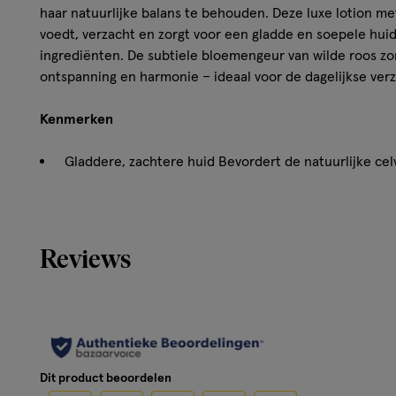
haar natuurlijke balans te behouden. Deze luxe lotion me
voedt, verzacht en zorgt voor een gladde en soepele hui
ingrediënten. De subtiele bloemengeur van wilde roos z
ontspanning en harmonie – ideaal voor de dagelijkse verz
Kenmerken
Gladdere, zachtere huid Bevordert de natuurlijke cel
geur van wilde roos Voedt en verzorgt intensief
Reviews
Hoe werkt het?
De WELEDA Wilde Rozen Verwennende Body Lotion bevat b
helpen herstellen en haar soepelheid verbeteren. De for
terwijl de natuurlijke geur van wilde rozen de zintuigen k
gebruik zacht, gehydrateerd en aangenaam verzorgd aan.
Dit product beoordelen