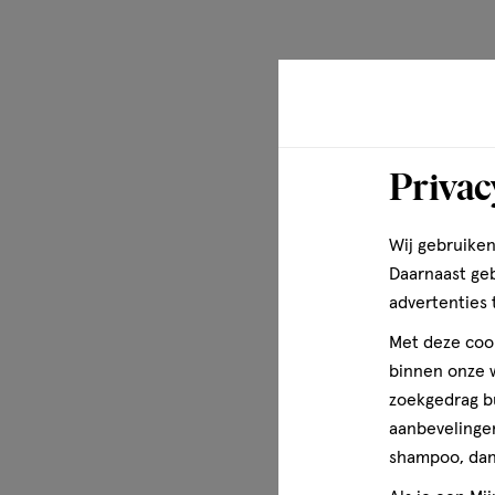
Natrue-garantielabel Net als alle andere WELEDA-produ
Verwennende Body Lotion het NATRUE-keurmerk, het stre
voor natuurcosmetica. Zo ben je verzekerd van 100% natu
gecertificeerde ingrediënten. Vegan & duurzaam De W
Body Lotion is volledig vegan en ontwikkeld met respect 
verpakking is gemaakt van 97% gerecycled PET, wat bijdr
Privac
plastic afval en het behoud van waardevolle grondstoffen
Wij gebruiken
Daarnaast ge
advertenties 
Met deze cook
binnen onze w
zoekgedrag b
aanbevelingen
shampoo, dan 