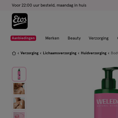
ga
Voor 22:00 uur besteld, maandag in huis
naar
de
hoofd
content
ga
Merken
Beauty
Verzorging
Aanbiedingen
naar
de
Je
Verzorging
Lichaamsverzorging
Huidverzorging
Body
zoekbalk
bent
ga
hier:
naar
de
footer