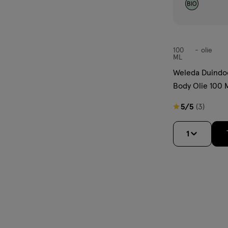
100
olie
olie
ML
Weleda Duindoo
Body Olie 100 
5
5/5
(3)
van
5
1
sterren
op
basis
van
3
reviews