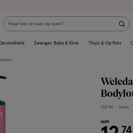
Zoeken
Interactie
met
Gezondheid
Zwanger, Baby & Kind
Thuis & Op Reis
C
dit
veld
lotion
opent
een
Weleda
volledig
venster
Bodylo
met
geavanceerde
250
250 ML
lotion
zoekopties
ML,
lotion
van € 16.99 voo
16
.
99
74