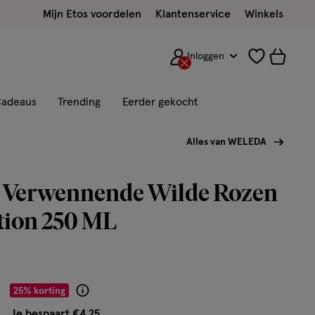
Mijn Etos voordelen
Klantenservice
Winkels
Inloggen
adeaus
Trending
Eerder gekocht
Alles van WELEDA
 Verwennende Wilde Rozen
tion 250 ML
r € 12.74
25% korting
Product
badge
Je bespaart €4,25