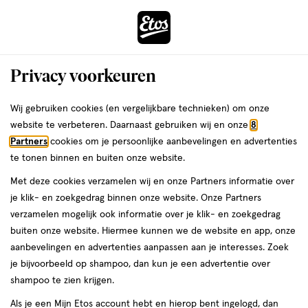
ga
Voor 22:00 uur besteld,
morgen in huis
naar
de
Menu
hoofd
Zoeken
Privacy voorkeuren
content
›
›
ga
Interactie
naar
Wij gebruiken cookies (en vergelijkbare technieken) om onze
Je
Scheermesjes
Alles van Wilkinson
met
de
website te verbeteren. Daarnaast gebruiken wij en onze
8
bent
Wilkinson Sword Quattro
dit
zoekbalk
Partners
cookies om je persoonlijke aanbevelingen en advertenties
ers
Weleda
hier:
veld
ga
Navulmesjes 4 stuks
te tonen binnen en buiten onze website.
opent
naar
Met deze cookies verzamelen wij en onze Partners informatie over
een
de
4
4 stuks
je klik- en zoekgedrag binnen onze website. Onze Partners
volledig
stuks,
footer
verzamelen mogelijk ook informatie over je klik- en zoekgedrag
venster
buiten onze website. Hiermee kunnen we de website en app, onze
toevoegen
met
aanbevelingen en advertenties aanpassen aan je interesses. Zoek
aan
geavanceerde
je bijvoorbeeld op shampoo, dan kun je een advertentie over
verlanglijst
zoekopties
shampoo te zien krijgen.
Als je een Mijn Etos account hebt en hierop bent ingelogd, dan