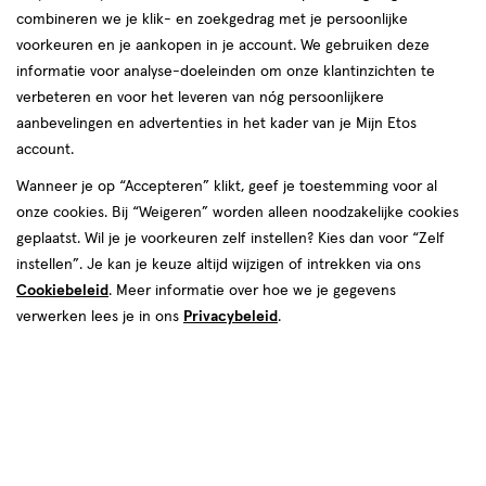
combineren we je klik- en zoekgedrag met je persoonlijke
voorkeuren en je aankopen in je account. We gebruiken deze
informatie voor analyse-doeleinden om onze klantinzichten te
verbeteren en voor het leveren van nóg persoonlijkere
aanbevelingen en advertenties in het kader van je Mijn Etos
account.
Wanneer je op “Accepteren” klikt, geef je toestemming voor al
€ 11.29
11
.
29
onze cookies. Bij “Weigeren” worden alleen noodzakelijke cookies
geplaatst. Wil je je voorkeuren zelf instellen? Kies dan voor “Zelf
Spaar 4 Air Miles
instellen”. Je kan je keuze altijd wijzigen of intrekken via ons
Cookiebeleid
. Meer informatie over hoe we je gegevens
Online op voorraad
verwerken lees je in ons
Privacybeleid
.
Vóór 22:00 uur besteld, morgen in huis
1
In mijn winkelmandje
verhoog
aantal
met