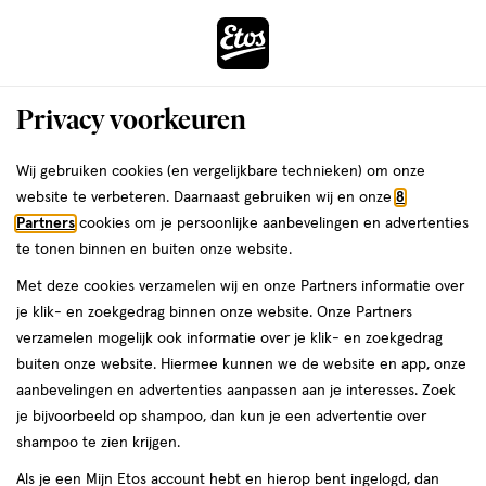
ga
Voor 22:00 uur besteld,
morgen in huis
naar
de
Menu
hoofd
Zoeken
Privacy voorkeuren
content
›
›
ga
Interactie
naar
Wij gebruiken cookies (en vergelijkbare technieken) om onze
Je
Baby haarverzorging
Alles van Woezel & Pip
met
de
website te verbeteren. Daarnaast gebruiken wij en onze
8
bent
Woezel & Pip Styling Gel 150 ML
dit
zoekbalk
Partners
cookies om je persoonlijke aanbevelingen en advertenties
ers
Weleda
hier:
veld
ga
te tonen binnen en buiten onze website.
150
150 ML
opent
naar
Met deze cookies verzamelen wij en onze Partners informatie over
ML,
een
de
je klik- en zoekgedrag binnen onze website. Onze Partners
volledig
footer
toevoegen
verzamelen mogelijk ook informatie over je klik- en zoekgedrag
venster
aan
buiten onze website. Hiermee kunnen we de website en app, onze
met
verlanglijst
aanbevelingen en advertenties aanpassen aan je interesses. Zoek
geavanceerde
je bijvoorbeeld op shampoo, dan kun je een advertentie over
zoekopties
shampoo te zien krijgen.
Als je een Mijn Etos account hebt en hierop bent ingelogd, dan