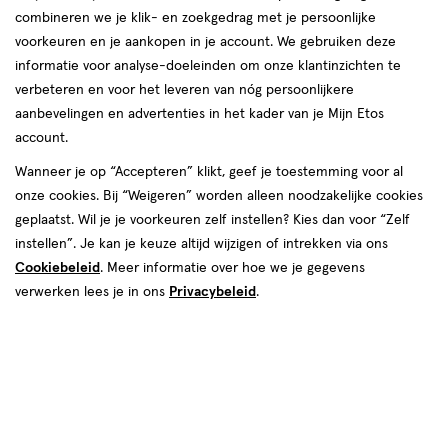
combineren we je klik- en zoekgedrag met je persoonlijke
voorkeuren en je aankopen in je account. We gebruiken deze
informatie voor analyse-doeleinden om onze klantinzichten te
€ 2.99
2
.
99
verbeteren en voor het leveren van nóg persoonlijkere
aanbevelingen en advertenties in het kader van je Mijn Etos
Spaar 1 Air Mile
account.
Wanneer je op “Accepteren” klikt, geef je toestemming voor al
Online op voorraad
onze cookies. Bij “Weigeren” worden alleen noodzakelijke cookies
Vóór 22:00 uur besteld, morgen in huis
geplaatst. Wil je je voorkeuren zelf instellen? Kies dan voor “Zelf
instellen”. Je kan je keuze altijd wijzigen of intrekken via ons
Cookiebeleid
1
. Meer informatie over hoe we je gegevens
In mijn winkelmandje
verhoog
verwerken lees je in ons
Privacybeleid
.
aantal
met
één
,
Bijna
Gratis
bezorging vanaf €35
uitverkocht!
Er