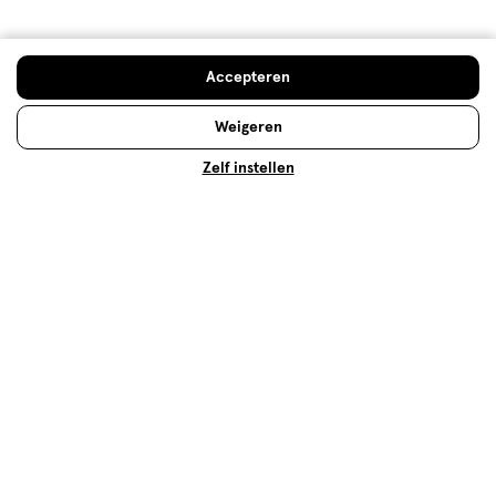
meer!
Lees meer
Accepteren
Weigeren
Verzorgings
Zelf instellen
Lees meer
Op zoek naar iets anders?
Inlegkruisjes
Assortiment
Verzorging deals
500+ winkels
, altijd in de buurt
Trending
producten en merken