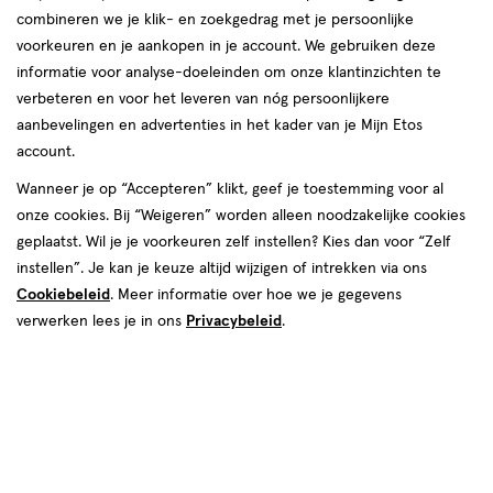
combineren we je klik- en zoekgedrag met je persoonlijke
reviews
voorkeuren en je aankopen in je account. We gebruiken deze
informatie voor analyse-doeleinden om onze klantinzichten te
verbeteren en voor het leveren van nóg persoonlijkere
aanbevelingen en advertenties in het kader van je Mijn Etos
account.
Wanneer je op “Accepteren” klikt, geef je toestemming voor al
van € 4.79 voor € 3.50
4
onze cookies. Bij “Weigeren” worden alleen noodzakelijke cookies
.
79
1 voor 3.50
Product
3
.
50
geplaatst. Wil je je voorkeuren zelf instellen? Kies dan voor “Zelf
badge
instellen”. Je kan je keuze altijd wijzigen of intrekken via ons
Je bespaart €1,29
tooltip
Cookiebeleid
. Meer informatie over hoe we je gegevens
verwerken lees je in ons
Privacybeleid
.
Spaar 1 Air Mile
Online op voorraad
Vóór 22:00 uur besteld, morgen in huis
1
In mijn winkelmandje
verhoog