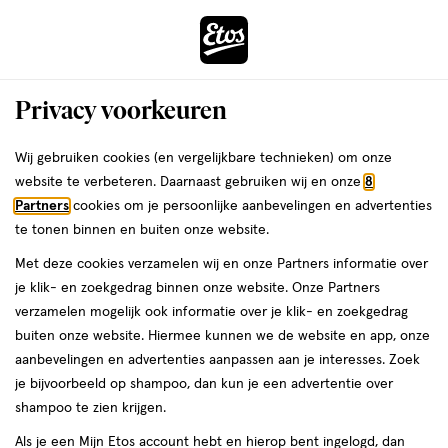
ga
Voor 22:00 uur besteld,
morgen in huis
naar
de
Menu
hoofd
Zoeken
Privacy voorkeuren
content
›
›
ga
Interactie
naar
Wij gebruiken cookies (en vergelijkbare technieken) om onze
Je
Inlegkruisjes
Alles van Yoni
met
de
website te verbeteren. Daarnaast gebruiken wij en onze
8
bent
Yoni Inlegkruisjes Regular 100%
dit
zoekbalk
Partners
cookies om je persoonlijke aanbevelingen en advertenties
ers
Weleda
hier:
veld
ga
Biologisch Katoen 24 stuks
te tonen binnen en buiten onze website.
opent
naar
Met deze cookies verzamelen wij en onze Partners informatie over
een
de
24
3.4
24 stuks
3.4/5
(7)
je klik- en zoekgedrag binnen onze website. Onze Partners
volledig
stuks,
footer
van
verzamelen mogelijk ook informatie over je klik- en zoekgedrag
venster
5
1 voor
buiten onze website. Hiermee kunnen we de website en app, onze
met
toevoegen
sterren
50
3.
aanbevelingen en advertenties aanpassen aan je interesses. Zoek
geavanceerde
aan
op
je bijvoorbeeld op shampoo, dan kun je een advertentie over
zoekopties
verlanglijst
basis
shampoo te zien krijgen.
van
Als je een Mijn Etos account hebt en hierop bent ingelogd, dan
7