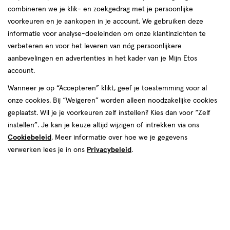
combineren we je klik- en zoekgedrag met je persoonlijke
voorkeuren en je aankopen in je account. We gebruiken deze
informatie voor analyse-doeleinden om onze klantinzichten te
verbeteren en voor het leveren van nóg persoonlijkere
aanbevelingen en advertenties in het kader van je Mijn Etos
account.
Wanneer je op “Accepteren” klikt, geef je toestemming voor al
van € 4.39 voor € 3.50
4
.
39
onze cookies. Bij “Weigeren” worden alleen noodzakelijke cookies
1 voor 3.50
Product
3
.
50
geplaatst. Wil je je voorkeuren zelf instellen? Kies dan voor “Zelf
badge
Je bespaart €0,89
instellen”. Je kan je keuze altijd wijzigen of intrekken via ons
tooltip
Cookiebeleid
. Meer informatie over hoe we je gegevens
verwerken lees je in ons
Privacybeleid
.
Spaar 1 Air Mile
Online op voorraad
Vóór 22:00 uur besteld, morgen in huis
1
In mijn winkelmandje
verhoog