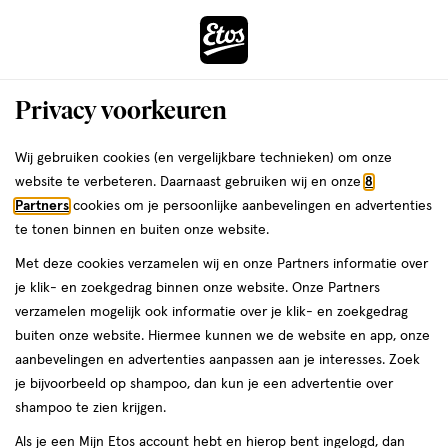
ga
Voor 22:00 uur besteld,
morgen in huis
naar
de
Menu
hoofd
Zoeken
Privacy voorkeuren
content
›
›
ga
Interactie
naar
Wij gebruiken cookies (en vergelijkbare technieken) om onze
Je
Tampons
Alles van Yoni
met
de
website te verbeteren. Daarnaast gebruiken wij en onze
8
bent
Yoni Tampons Light 100% Biologisch
dit
zoekbalk
Partners
cookies om je persoonlijke aanbevelingen en advertenties
ers
Weleda
hier:
veld
ga
Katoen 16 stuks
te tonen binnen en buiten onze website.
opent
naar
Met deze cookies verzamelen wij en onze Partners informatie over
een
de
Light,
Light
16 stuks
je klik- en zoekgedrag binnen onze website. Onze Partners
volledig
16
footer
verzamelen mogelijk ook informatie over je klik- en zoekgedrag
venster
stuks,
1 voor
buiten onze website. Hiermee kunnen we de website en app, onze
toevoegen
met
50
3.
aanbevelingen en advertenties aanpassen aan je interesses. Zoek
aan
geavanceerde
je bijvoorbeeld op shampoo, dan kun je een advertentie over
verlanglijst
zoekopties
shampoo te zien krijgen.
Als je een Mijn Etos account hebt en hierop bent ingelogd, dan