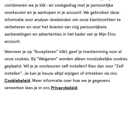
combineren we je klik- en zoekgedrag met je persoonlijke
voorkeuren en je aankopen in je account. We gebruiken deze
informatie voor analyse-doeleinden om onze klantinzichten te
verbeteren en voor het leveren van nóg persoonlijkere
aanbevelingen en advertenties in het kader van je Mijn Etos
account.
Wanneer je op “Accepteren” klikt, geef je toestemming voor al
van € 24.95 voor € 12.47
24
.
95
onze cookies. Bij “Weigeren” worden alleen noodzakelijke cookies
SUPER
DEAL
50% korting
Product
12
.
47
geplaatst. Wil je je voorkeuren zelf instellen? Kies dan voor “Zelf
badge
Je bespaart €12,47
instellen”. Je kan je keuze altijd wijzigen of intrekken via ons
tooltip
Cookiebeleid
. Meer informatie over hoe we je gegevens
verwerken lees je in ons
Privacybeleid
.
Spaar 4 Air Miles
Online op voorraad
Vóór 22:00 uur besteld, morgen in huis
1
In mijn winkelmandje
verhoog