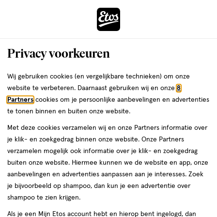
ga
Voor 22:00 uur besteld,
morgen in huis
naar
de
Menu
hoofd
Zoeken
Privacy voorkeuren
content
›
›
ga
Interactie
naar
Wij gebruiken cookies (en vergelijkbare technieken) om onze
Je
Huid, haar & nagels
Alles van Yummygums
met
de
website te verbeteren. Daarnaast gebruiken wij en onze
8
bent
Yummygums Glowing Skin Gummies
dit
zoekbalk
Partners
cookies om je persoonlijke aanbevelingen en advertenties
ers
Weleda
hier:
veld
ga
Suikervrij 60 stuks
te tonen binnen en buiten onze website.
opent
naar
Met deze cookies verzamelen wij en onze Partners informatie over
een
de
60
60 stuks
gummies
je klik- en zoekgedrag binnen onze website. Onze Partners
volledig
stuks,
footer
verzamelen mogelijk ook informatie over je klik- en zoekgedrag
SUPER
DEAL
venster
gummies
buiten onze website. Hiermee kunnen we de website en app, onze
toevoegen
50%
met
aanbevelingen en advertenties aanpassen aan je interesses. Zoek
korting
aan
geavanceerde
je bijvoorbeeld op shampoo, dan kun je een advertentie over
verlanglijst
zoekopties
shampoo te zien krijgen.
Als je een Mijn Etos account hebt en hierop bent ingelogd, dan