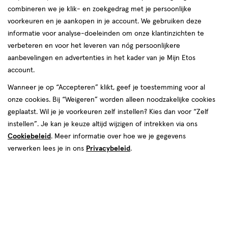
combineren we je klik- en zoekgedrag met je persoonlijke
reviews
voorkeuren en je aankopen in je account. We gebruiken deze
informatie voor analyse-doeleinden om onze klantinzichten te
verbeteren en voor het leveren van nóg persoonlijkere
aanbevelingen en advertenties in het kader van je Mijn Etos
account.
Wanneer je op “Accepteren” klikt, geef je toestemming voor al
€ 13.99
13
.
onze cookies. Bij “Weigeren” worden alleen noodzakelijke cookies
99
geplaatst. Wil je je voorkeuren zelf instellen? Kies dan voor “Zelf
instellen”. Je kan je keuze altijd wijzigen of intrekken via ons
Spaar 5 Air Miles
Cookiebeleid
. Meer informatie over hoe we je gegevens
Online op voorraad
verwerken lees je in ons
Privacybeleid
.
Vóór 22:00 uur besteld, morgen in huis
1
In mijn winkelmandje
verhoog
aantal
met