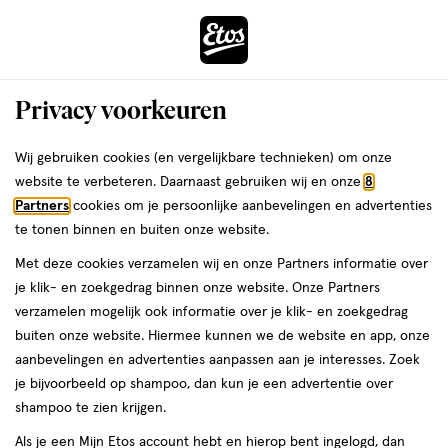
ga
Voor 22:00 uur besteld,
morgen in huis
naar
de
Menu
hoofd
Zoeken
Privacy voorkeuren
content
›
›
ga
Interactie
naar
Wij gebruiken cookies (en vergelijkbare technieken) om onze
Je
Micellair water
Alles van Zarqa
met
de
website te verbeteren. Daarnaast gebruiken wij en onze
8
bent
Zarqa Sensitive Micellair Water 200
dit
zoekbalk
Partners
cookies om je persoonlijke aanbevelingen en advertenties
ers
Weleda
hier:
veld
ga
ML
te tonen binnen en buiten onze website.
opent
naar
Met deze cookies verzamelen wij en onze Partners informatie over
een
de
200
5
200 ML
lotion
5/5
(19)
je klik- en zoekgedrag binnen onze website. Onze Partners
volledig
ML,
footer
van
verzamelen mogelijk ook informatie over je klik- en zoekgedrag
venster
lotion
5
buiten onze website. Hiermee kunnen we de website en app, onze
met
toevoegen
sterren
aanbevelingen en advertenties aanpassen aan je interesses. Zoek
geavanceerde
aan
op
je bijvoorbeeld op shampoo, dan kun je een advertentie over
zoekopties
verlanglijst
basis
shampoo te zien krijgen.
van
Als je een Mijn Etos account hebt en hierop bent ingelogd, dan
19