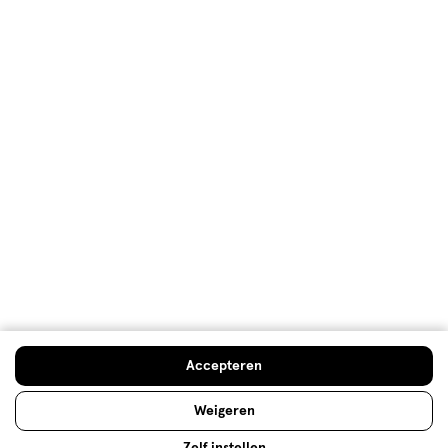
Micellair water: wat is het en hoe
gebruik je het?
Een zeepvrij reinigingsproduct waarmee je make-up
en vuil verwijdert: te mooi om waar te zijn? Dacht het
niet! Lees hier alles over micellair water.
Doe de huidcheck
Accepteren
Lees meer
Weigeren