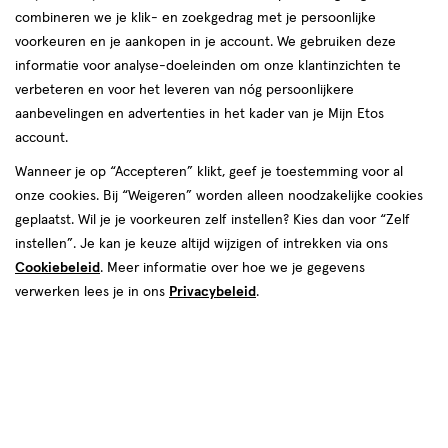
combineren we je klik- en zoekgedrag met je persoonlijke
reviews
voorkeuren en je aankopen in je account. We gebruiken deze
informatie voor analyse-doeleinden om onze klantinzichten te
verbeteren en voor het leveren van nóg persoonlijkere
aanbevelingen en advertenties in het kader van je Mijn Etos
account.
Wanneer je op “Accepteren” klikt, geef je toestemming voor al
€ 15.49
15
.
onze cookies. Bij “Weigeren” worden alleen noodzakelijke cookies
49
geplaatst. Wil je je voorkeuren zelf instellen? Kies dan voor “Zelf
instellen”. Je kan je keuze altijd wijzigen of intrekken via ons
Spaar 6 Air Miles
Cookiebeleid
. Meer informatie over hoe we je gegevens
Online op voorraad
verwerken lees je in ons
Privacybeleid
.
Voor 22:00 besteld, maandag in huis
1
In mijn winkelmandje
verhoog
aantal
met