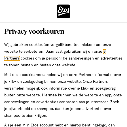
ga
Voor 22:00 uur besteld, maandag in huis
naar
de
Menu
hoofd
Zoeken
Privacy voorkeuren
content
›
›
ga
Interactie
naar
Wij gebruiken cookies (en vergelijkbare technieken) om onze
Je
Tonic & gezichtslotion
Alles van Zarqa
met
de
website te verbeteren. Daarnaast gebruiken wij en onze
8
bent
Zarqa Sensitive Reinigingstonic 200
dit
zoekbalk
Partners
cookies om je persoonlijke aanbevelingen en advertenties
ers
Weleda
hier:
veld
ga
ML
te tonen binnen en buiten onze website.
opent
naar
Met deze cookies verzamelen wij en onze Partners informatie over
een
de
200
4.4
200 ML
lotion
4.4/5
(5)
je klik- en zoekgedrag binnen onze website. Onze Partners
volledig
ML,
footer
van
verzamelen mogelijk ook informatie over je klik- en zoekgedrag
venster
lotion
5
buiten onze website. Hiermee kunnen we de website en app, onze
met
toevoegen
sterren
aanbevelingen en advertenties aanpassen aan je interesses. Zoek
geavanceerde
aan
op
je bijvoorbeeld op shampoo, dan kun je een advertentie over
zoekopties
verlanglijst
basis
shampoo te zien krijgen.
van
Als je een Mijn Etos account hebt en hierop bent ingelogd, dan
5