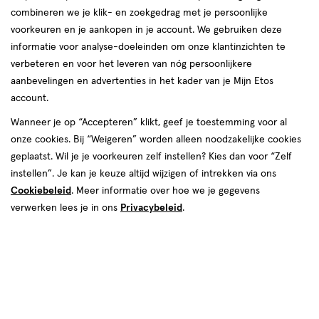
combineren we je klik- en zoekgedrag met je persoonlijke
voorkeuren en je aankopen in je account. We gebruiken deze
informatie voor analyse-doeleinden om onze klantinzichten te
€ 3.99
3
.
99
verbeteren en voor het leveren van nóg persoonlijkere
aanbevelingen en advertenties in het kader van je Mijn Etos
Spaar 1 Air Mile
account.
Wanneer je op “Accepteren” klikt, geef je toestemming voor al
Online op voorraad
onze cookies. Bij “Weigeren” worden alleen noodzakelijke cookies
Vóór 22:00 uur besteld, morgen in huis
geplaatst. Wil je je voorkeuren zelf instellen? Kies dan voor “Zelf
instellen”. Je kan je keuze altijd wijzigen of intrekken via ons
Cookiebeleid
1
. Meer informatie over hoe we je gegevens
In mijn winkelmandje
verhoog
verwerken lees je in ons
Privacybeleid
.
aantal
met
één
,
Bijna
Gratis
bezorging vanaf €35
uitverkocht!
Er