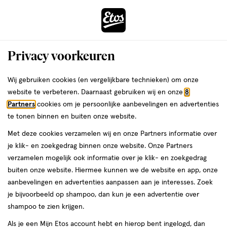
ga
Voor 22:00 uur besteld,
morgen in huis
naar
de
Menu
hoofd
Zoeken
Privacy voorkeuren
content
›
›
ga
Interactie
naar
Wij gebruiken cookies (en vergelijkbare technieken) om onze
Je
Haarbanden & diadeems
Alles van Zenner
met
de
website te verbeteren. Daarnaast gebruiken wij en onze
8
bent
Zenner Diadeem
dit
zoekbalk
Partners
cookies om je persoonlijke aanbevelingen en advertenties
ers
Weleda
hier:
veld
ga
te tonen binnen en buiten onze website.
1
1 stuk
opent
naar
Met deze cookies verzamelen wij en onze Partners informatie over
stuk,
een
de
je klik- en zoekgedrag binnen onze website. Onze Partners
volledig
footer
toevoegen
verzamelen mogelijk ook informatie over je klik- en zoekgedrag
venster
aan
buiten onze website. Hiermee kunnen we de website en app, onze
met
verlanglijst
aanbevelingen en advertenties aanpassen aan je interesses. Zoek
geavanceerde
je bijvoorbeeld op shampoo, dan kun je een advertentie over
zoekopties
shampoo te zien krijgen.
Als je een Mijn Etos account hebt en hierop bent ingelogd, dan