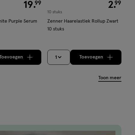
€ 19.99
19
.
€ 2.99
2
.
99
99
10 stuks
ite Purple Serum
Zenner Haarelastiek Rollup Zwart
10 stuks
Toevoegen
Toevoegen
1
verhoog aantal met één
,
Limiet bereikt.
verhoog aantal m
Je kan maximaa
Toon meer