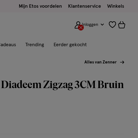
Mijn Etos voordelen
Klantenservice
Winkels
Inloggen
adeaus
Trending
Eerder gekocht
Alles van Zenner
 Diadeem Zigzag 3CM Bruin