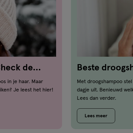
Check de
Beste droog
voor ieder ha
os in je haar. Maar
Met droogshampoo stel 
ken? Je leest het hier!
dagje uit. Benieuwd wel
Lees dan verder.
Lees meer