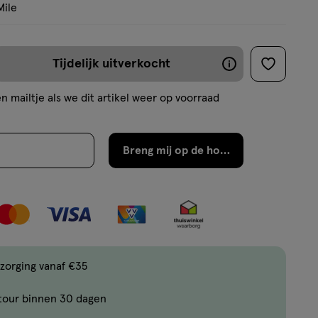
Mile
Tijdelijk uitverkocht
De
toevoege
aan
meeste
n mailtje als we dit artikel weer op voorraad
verlanglijs
producten
zijn
Breng mij op de hoogte
binnen
2
werkdagen
weer
op
voorraad
zorging vanaf €35
tour binnen 30 dagen