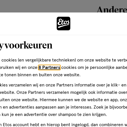
van
Andere
1
reviews
toevoegen
y voorkeuren
aan
verlanglijst
 cookies (en vergelijkbare technieken) om onze website te verb
bruiken wij en onze
8 Partners
cookies om je persoonlijke aanb
te tonen binnen en buiten onze website.
ies verzamelen wij en onze Partners informatie over je klik- e
ebsite. Onze Partners verzamelen mogelijk ook informatie over 
uiten onze website. Hiermee kunnen we de website en app, on
 en advertenties aanpassen aan je interesses. Zoek je bijvoorb
kun je een advertentie over shampoo te zien krijgen.
1 stuk
jn Etos account hebt en hierop bent ingelogd, dan combineren w