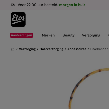
ga
Voor 22:00 uur besteld,
morgen in huis
naar
de
hoofd
content
ga
Merken
Beauty
Verzorging
Aanbiedingen
naar
de
Je
Verzorging
Haarverzorging
Accessoires
Haarbanden
zoekbalk
bent
ga
hier:
naar
de
footer