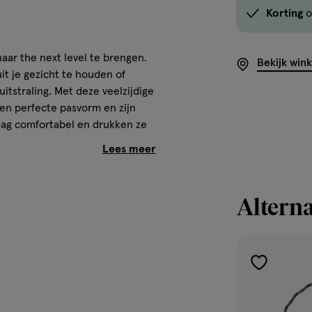
Korting
o
aar the next level te brengen.
Bekijk win
it je gezicht te houden of
tstraling. Met deze veelzijdige
en perfecte pasvorm en zijn
 dag comfortabel en drukken ze
 Zenner!
Alterna
toevoegen
aan
verlanglijst