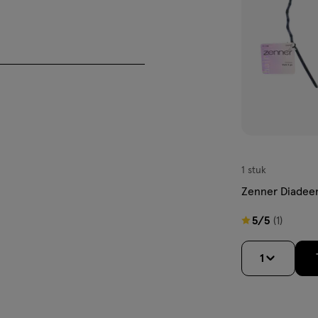
1 stuk
Zenner Diadee
5
5/5
(1)
van
5
1
sterren
op
basis