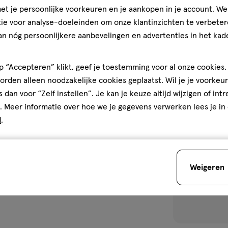
Etos Diadeem 
t je persoonlijke voorkeuren en je aankopen in je account. W
ie voor analyse-doeleinden om onze klantinzichten te verbeter
an nóg persoonlijkere aanbevelingen en advertenties in het kade
1
 “Accepteren” klikt, geef je toestemming voor al onze cookies. 
rden alleen noodzakelijke cookies geplaatst. Wil je je voorkeur
s dan voor “Zelf instellen”. Je kan je keuze altijd wijzigen of int
toevoegen
. Meer informatie over hoe we je gegevens verwerken lees je in
aan
d
.
verlanglijst
Weigeren