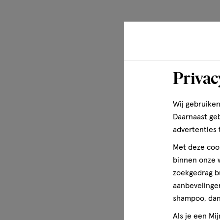
Privac
Wij gebruiken
Daarnaast ge
advertenties 
Met deze cook
binnen onze w
zoekgedrag b
aanbevelingen
shampoo, dan 
Als je een Mi