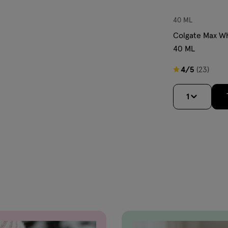
40 ML
Colgate Max Wh
40 ML
4
4/5
(23)
van
5
1
sterren
op
basis
van
23
reviews