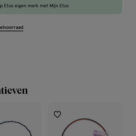
p Etos eigen merk met Mijn Etos
kelvoorraad
tieven
toevoegen
aan
verlanglijst