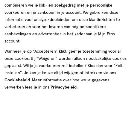
combineren we je klik- en zoekgedrag met je persoonlijke
voorkeuren en je aankopen in je account. We gebruiken deze
informatie voor analyse-doeleinden om onze klantinzichten te
€ 2.99
2
.
99
verbeteren en voor het leveren van nóg persoonlijkere
aanbevelingen en advertenties in het kader van je Mijn Etos
Spaar 1 Air Mile
account.
Wanneer je op “Accepteren” klikt, geef je toestemming voor al
Online op voorraad
onze cookies. Bij “Weigeren” worden alleen noodzakelijke cookies
Vóór 22:00 uur besteld, morgen in huis
geplaatst. Wil je je voorkeuren zelf instellen? Kies dan voor “Zelf
instellen”. Je kan je keuze altijd wijzigen of intrekken via ons
Cookiebeleid
1
. Meer informatie over hoe we je gegevens
In mijn winkelmandje
verhoog
verwerken lees je in ons
Privacybeleid
.
aantal
met
één
,
Bijna
Gratis
bezorging vanaf €35
uitverkocht!
Er