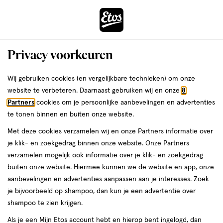
ga
Voor 22:00 uur besteld, maandag in huis
naar
de
Menu
hoofd
Zoeken
Privacy voorkeuren
content
›
›
ga
Interactie
naar
Wij gebruiken cookies (en vergelijkbare technieken) om onze
Je
Haarelastiekjes
Alles van Zenner
met
de
website te verbeteren. Daarnaast gebruiken wij en onze
8
bent
Zenner Haarelastiek Metal Free 12x
dit
zoekbalk
Partners
cookies om je persoonlijke aanbevelingen en advertenties
ers
Weleda
hier:
veld
ga
te tonen binnen en buiten onze website.
12
12 stuks
opent
naar
Met deze cookies verzamelen wij en onze Partners informatie over
stuks,
een
de
je klik- en zoekgedrag binnen onze website. Onze Partners
volledig
footer
toevoegen
verzamelen mogelijk ook informatie over je klik- en zoekgedrag
venster
aan
buiten onze website. Hiermee kunnen we de website en app, onze
met
verlanglijst
aanbevelingen en advertenties aanpassen aan je interesses. Zoek
geavanceerde
je bijvoorbeeld op shampoo, dan kun je een advertentie over
zoekopties
shampoo te zien krijgen.
Als je een Mijn Etos account hebt en hierop bent ingelogd, dan