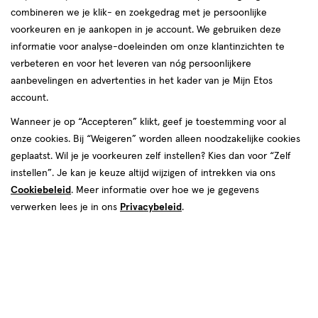
combineren we je klik- en zoekgedrag met je persoonlijke
voorkeuren en je aankopen in je account. We gebruiken deze
informatie voor analyse-doeleinden om onze klantinzichten te
€ 5.99
5
.
99
verbeteren en voor het leveren van nóg persoonlijkere
aanbevelingen en advertenties in het kader van je Mijn Etos
Spaar 2 Air Miles
account.
Wanneer je op “Accepteren” klikt, geef je toestemming voor al
Online op voorraad
onze cookies. Bij “Weigeren” worden alleen noodzakelijke cookies
Vóór 22:00 uur besteld, morgen in huis
geplaatst. Wil je je voorkeuren zelf instellen? Kies dan voor “Zelf
instellen”. Je kan je keuze altijd wijzigen of intrekken via ons
Cookiebeleid
1
. Meer informatie over hoe we je gegevens
In mijn winkelmandje
verhoog
verwerken lees je in ons
Privacybeleid
.
aantal
met
één
,
Bijna
Gratis
bezorging vanaf €35
uitverkocht!
Er