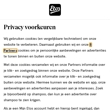
ga
Voor 22:00 uur besteld,
morgen in huis
naar
de
Menu
hoofd
Zoeken
Privacy voorkeuren
content
›
›
ga
Interactie
naar
Wij gebruiken cookies (en vergelijkbare technieken) om onze
Je
Haarklemmen
Alles van Zenner
met
de
website te verbeteren. Daarnaast gebruiken wij en onze
8
bent
Zenner Haarklem Blok Roze
dit
zoekbalk
Partners
cookies om je persoonlijke aanbevelingen en advertenties
ers
Weleda
hier:
veld
ga
te tonen binnen en buiten onze website.
1
1 stuk
opent
naar
Met deze cookies verzamelen wij en onze Partners informatie over
stuk,
een
de
je klik- en zoekgedrag binnen onze website. Onze Partners
volledig
footer
toevoegen
verzamelen mogelijk ook informatie over je klik- en zoekgedrag
venster
aan
buiten onze website. Hiermee kunnen we de website en app, onze
met
verlanglijst
aanbevelingen en advertenties aanpassen aan je interesses. Zoek
geavanceerde
je bijvoorbeeld op shampoo, dan kun je een advertentie over
zoekopties
shampoo te zien krijgen.
Als je een Mijn Etos account hebt en hierop bent ingelogd, dan