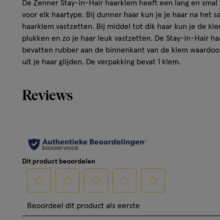
De Zenner Stay-in-Hair haarklem heeft een lang en smal f
voor elk haartype. Bij dunner haar kun je je haar na he
haarklem vastzetten. Bij middel tot dik haar kun je de kl
plukken en zo je haar leuk vastzetten. De Stay-in-Hair h
bevatten rubber aan de binnenkant van de klem waardoor
uit je haar glijden. De verpakking bevat 1 klem.
Reviews
Dit product beoordelen
Selecteer
Selecteer
Selecteer
Selecteer
Selecteer
Beoordeel dit product als eerste
om
om
om
om
om