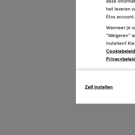
deze informat
het leveren v
Etos account.
Wanneer je op
“Weigeren” wo
instellen? Kie
Cookiebeleid
Privacybelei
Zelf instellen