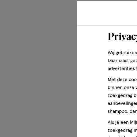
Privac
Wij gebruiken
Daarnaast ge
advertenties 
Met deze cook
binnen onze w
zoekgedrag b
aanbevelingen
shampoo, dan 
Als je een Mi
zoekgedrag me