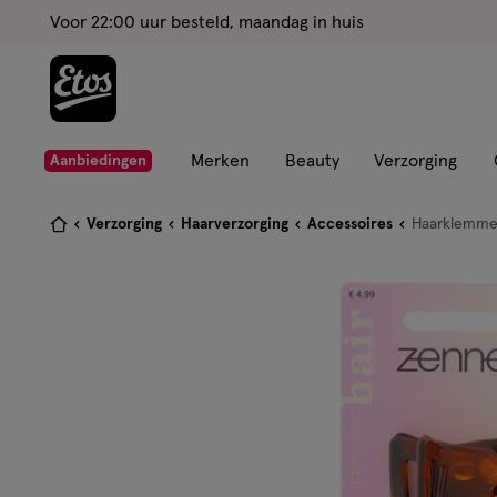
ga
Voor 22:00 uur besteld, maandag in huis
naar
de
hoofd
content
ga
Merken
Beauty
Verzorging
Aanbiedingen
naar
de
Je
Verzorging
Haarverzorging
Accessoires
Haarklemm
zoekbalk
bent
ga
hier:
naar
de
footer