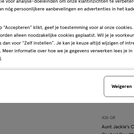
ie voor analyse-doeleinden om onze klantinzichten te verbeter
an nóg persoonlijkere aanbevelingen en advertenties in het kade
 “Accepteren” klikt, geef je toestemming voor al onze cookies. 
toevoegen
rden alleen noodzakelijke cookies geplaatst. Wil je je voorkeur
aan
s dan voor “Zelf instellen”. Je kan je keuze altijd wijzigen of int
verlanglijst
. Meer informatie over hoe we je gegevens verwerken lees je in
d
.
Weigeren
426 GR
Aunt Jackie's C