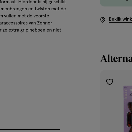
ormaat. Hierdoor is hij geschikt
t samenbrengen en twisten met de
em vullen met de voorste
Bekijk win
aaraccessoires van Zenner
 ze extra grip hebben en niet
Alterna
toevoegen
aan
verlanglijst