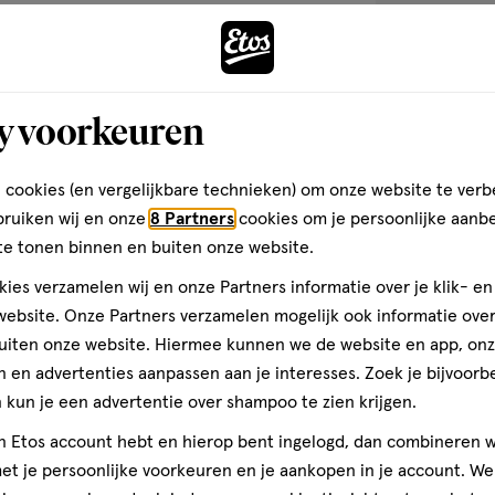
toevoegen
aan
verlanglijst
y voorkeuren
 cookies (en vergelijkbare technieken) om onze website te verb
bruiken wij en onze
8 Partners
cookies om je persoonlijke aanb
te tonen binnen en buiten onze website.
ies verzamelen wij en onze Partners informatie over je klik- e
ebsite. Onze Partners verzamelen mogelijk ook informatie over 
uiten onze website. Hiermee kunnen we de website en app, on
75 ML
 en advertenties aanpassen aan je interesses. Zoek je bijvoorb
Aquafresh Cool
kun je een advertentie over shampoo te zien krijgen.
ML
jn Etos account hebt en hierop bent ingelogd, dan combineren w
t je persoonlijke voorkeuren en je aankopen in je account. W
1