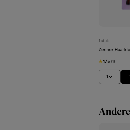
1 stuk
Zenner Haarkl
1
1/5
(1)
van
5
1
sterren
op
basis
van
Andere
1
reviews