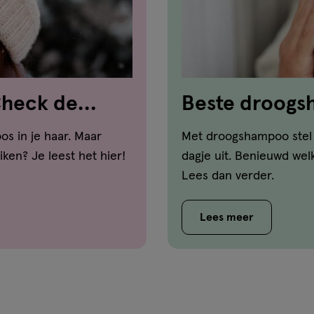
Check de
Beste droog
voor ieder ha
os in je haar. Maar
Met droogshampoo stel 
ken? Je leest het hier!
dagje uit. Benieuwd wel
Lees dan verder.
Lees meer