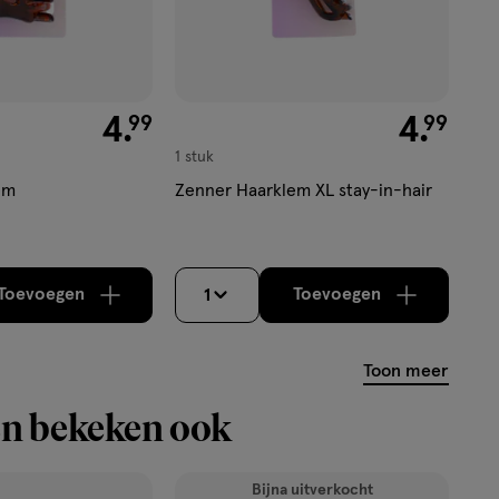
€ 4.99
4
.
€ 4.99
4
.
99
99
1 stuk
em
Zenner Haarklem XL stay-in-hair
Toevoegen
Toevoegen
1
verhoog aantal met één
,
Bijna uitverkocht!
verhoog aantal m
Er zijn nog
Toon meer
n bekeken ook
Bijna uitverkocht