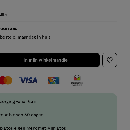
Mile
voorraad
besteld, maandag in huis
In mijn winkelmandje
verhoog
toevoege
aantal
aan
met
verlanglijs
één
,
Bijna
zorging vanaf €35
uitverkocht!
tour binnen 30 dagen
Er
zijn
p Etos eigen merk met Mijn Etos