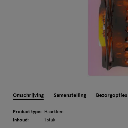
Omschrijving
Samenstelling
Bezorgopties
Product type:
Haarklem
Inhoud:
1 stuk