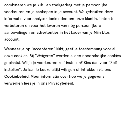
combineren we je klik- en zoekgedrag met je persoonlijke
voorkeuren en je aankopen in je account. We gebruiken deze
informatie voor analyse-doeleinden om onze klantinzichten te
€ 2.99
2
.
99
verbeteren en voor het leveren van nóg persoonlijkere
aanbevelingen en advertenties in het kader van je Mijn Etos
Spaar 1 Air Mile
account.
Wanneer je op “Accepteren” klikt, geef je toestemming voor al
Uitverkocht
1
onze cookies. Bij “Weigeren” worden alleen noodzakelijke cookies
Voor
geplaatst. Wil je je voorkeuren zelf instellen? Kies dan voor “Zelf
dit
instellen”. Je kan je keuze altijd wijzigen of intrekken via ons
artikel
Cookiebeleid
. Meer informatie over hoe we je gegevens
geldt
verwerken lees je in ons
Privacybeleid
.
OP=OP.
Gratis
bezorging vanaf €35
Mogelijk
is
Gratis
retour binnen 30 dagen
het
nog
Korting
op Etos eigen merk met Mijn Etos
op