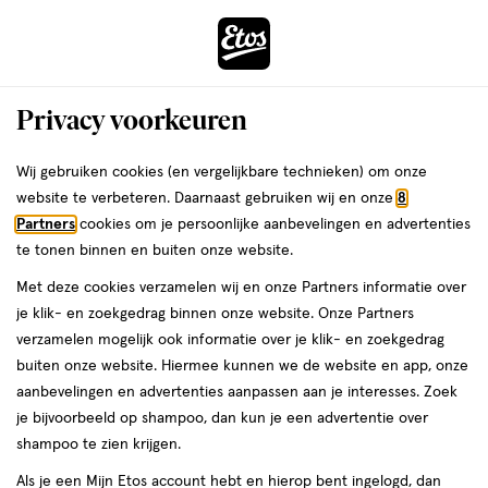
ga
Voor 22:00 uur besteld,
morgen in huis
naar
de
Menu
hoofd
Zoeken
Privacy voorkeuren
content
›
›
ga
Interactie
naar
Wij gebruiken cookies (en vergelijkbare technieken) om onze
Je
Nagel accessoires
Alles van Zenner
met
de
website te verbeteren. Daarnaast gebruiken wij en onze
8
bent
Zenner Nagelborstel Melk-wit
dit
zoekbalk
Partners
cookies om je persoonlijke aanbevelingen en advertenties
ers
Weleda
hier:
veld
ga
te tonen binnen en buiten onze website.
1
1 stuk
opent
naar
Met deze cookies verzamelen wij en onze Partners informatie over
stuk,
een
de
je klik- en zoekgedrag binnen onze website. Onze Partners
volledig
footer
toevoegen
verzamelen mogelijk ook informatie over je klik- en zoekgedrag
venster
aan
buiten onze website. Hiermee kunnen we de website en app, onze
met
verlanglijst
aanbevelingen en advertenties aanpassen aan je interesses. Zoek
geavanceerde
je bijvoorbeeld op shampoo, dan kun je een advertentie over
zoekopties
shampoo te zien krijgen.
Als je een Mijn Etos account hebt en hierop bent ingelogd, dan