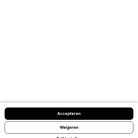
Klantenservice
Advies & Inspiratie
Etos Folder
Mijn Etos voordelen
Welkomstkorting
10% korting op véél Etos eigen merk-producten
Accepteren
Digitaal zegels sparen
Verjaardagskorting
Weigeren