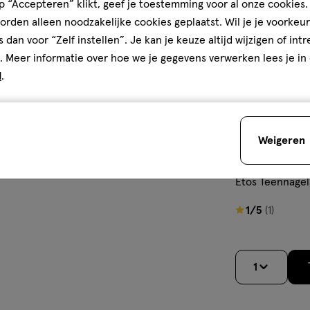
 “Accepteren” klikt, geef je toestemming voor al onze cookies. 
rden alleen noodzakelijke cookies geplaatst. Wil je je voorkeur
s dan voor “Zelf instellen”. Je kan je keuze altijd wijzigen of int
. Meer informatie over hoe we je gegevens verwerken lees je in
d
.
Weigeren
1 stuk
Etos Teennagel
1
1/5
(1)
van
5
sterren
1
op
basis