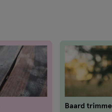
van
1
reviews
s
Baard trimme