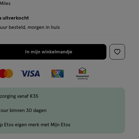
Miles
a uitverkocht
uur besteld, morgen in huis
In mijn winkelmandje
verhoog
toevoege
aantal
aan
met
verlanglijs
één
,
Bijna
zorging vanaf €35
uitverkocht!
tour binnen 30 dagen
Er
zijn
p Etos eigen merk met Mijn Etos
nog
maar