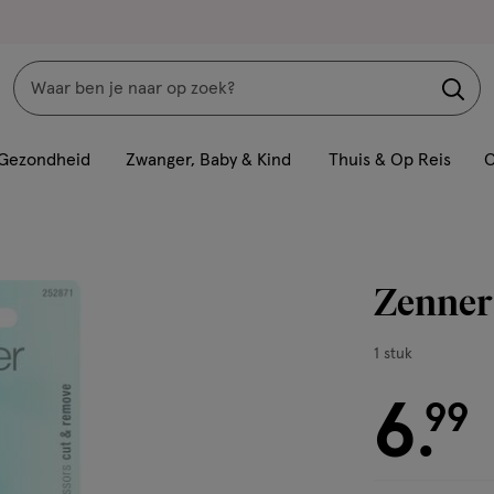
Zoeken
Interactie
met
Gezondheid
Zwanger, Baby & Kind
Thuis & Op Reis
C
dit
veld
opent
een
Zenner
volledig
venster
1
1 stuk
met
stuk,
geavanceerde
6
€ 6.99
99
.
zoekopties