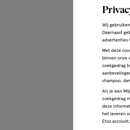
Privac
Wij gebruiken
Daarnaast ge
advertenties 
Met deze cook
binnen onze w
zoekgedrag b
aanbevelingen
shampoo, dan 
Als je een Mi
zoekgedrag me
deze informat
het leveren v
Etos account.