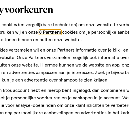
y voorkeuren
 cookies (en vergelijkbare technieken) om onze website te verb
bruiken wij en onze
8 Partners
cookies om je persoonlijke aanb
te tonen binnen en buiten onze website.
1 stuk
ies verzamelen wij en onze Partners informatie over je klik- e
ebsite. Onze Partners verzamelen mogelijk ook informatie over 
Etos Nagelscha
uiten onze website. Hiermee kunnen we de website en app, on
 en advertenties aanpassen aan je interesses. Zoek je bijvoorb
1
kun je een advertentie over shampoo te zien krijgen.
jn Etos account hebt en hierop bent ingelogd, dan combineren w
t je persoonlijke voorkeuren en je aankopen in je account. W
Bijna 
ie voor analyse-doeleinden om onze klantinzichten te verbeter
toevoegen
an nóg persoonlijkere aanbevelingen en advertenties in het kade
aan
verlanglijst