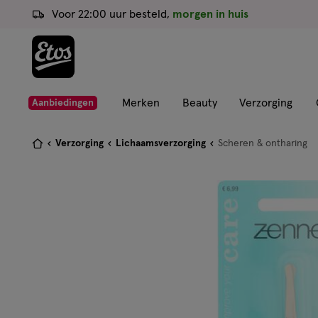
ga
Voor 22:00 uur besteld,
morgen in huis
naar
de
hoofd
content
ga
Merken
Beauty
Verzorging
Aanbiedingen
naar
de
Je
Verzorging
Lichaamsverzorging
Scheren & ontharing
zoekbalk
bent
ga
hier:
naar
de
footer