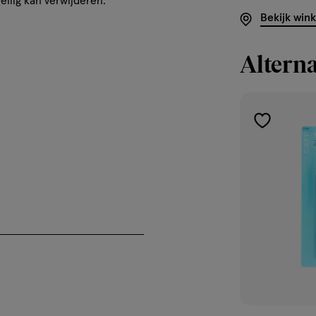
eilig kan verwijderen.
Bekijk win
Alterna
toevoegen
aan
verlanglijst