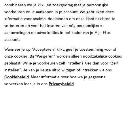
combineren we je klik- en zoekgedrag met je persoonlijke
Centrum
voorkeuren en je aankopen in je account. We gebruiken deze
informatie voor analyse-doeleinden om onze klantinzichten te
producten
verbeteren en voor het leveren van nóg persoonlijkere
1+1
1+1
aanbevelingen en advertenties in het kader van je Mijn Etos
toevoegen
toevoegen
gratis
gratis
account.
aan
aan
verlanglijst
verlanglijst
Wanneer je op “Accepteren” klikt, geef je toestemming voor al
onze cookies. Bij “Weigeren” worden alleen noodzakelijke cookies
geplaatst. Wil je je voorkeuren zelf instellen? Kies dan voor “Zelf
instellen”. Je kan je keuze altijd wijzigen of intrekken via ons
Cookiebeleid
. Meer informatie over hoe we je gegevens
verwerken lees je in ons
Privacybeleid
.
€ 22.49
22
.
€ 22.49
22
.
49
49
60 stuks
60 stuks
Centrum Men 50+
Centrum Women 50+
Multivitaminen Tabletten 60
Multivitaminen Tabletten 60
stuks
stuks
Toevoegen
Toevoegen
2
2
verhoog aantal met één
,
Bijna uitverkocht!
verhoog aanta
Er zi