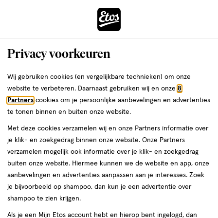
ga
Voor 22:00 uur besteld, maandag in huis
naar
de
Menu
hoofd
Zoeken
Privacy voorkeuren
content
›
›
ga
Interactie
naar
Wij gebruiken cookies (en vergelijkbare technieken) om onze
Je
Gezondheid
Vitamines & supplementen
Vitamines
met
de
website te verbeteren. Daarnaast gebruiken wij en onze
8
bent
Centrum Vitamines
dit
zoekbalk
Partners
cookies om je persoonlijke aanbevelingen en advertenties
ers
Weleda
hier:
veld
ga
te tonen binnen en buiten onze website.
opent
naar
Multivitamines
Kindervitamines
Vitamine D
Vitamine C
Vitamine
Met deze cookies verzamelen wij en onze Partners informatie over
een
de
je klik- en zoekgedrag binnen onze website. Onze Partners
volledig
footer
verzamelen mogelijk ook informatie over je klik- en zoekgedrag
venster
buiten onze website. Hiermee kunnen we de website en app, onze
met
aanbevelingen en advertenties aanpassen aan je interesses. Zoek
geavanceerde
je bijvoorbeeld op shampoo, dan kun je een advertentie over
zoekopties
Filteren
(8)
Sorteer
1
shampoo te zien krijgen.
Als je een Mijn Etos account hebt en hierop bent ingelogd, dan