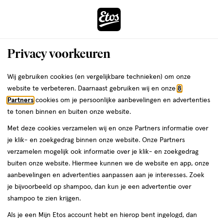
ga
Voor 22:00 uur besteld, maandag in huis
naar
de
Menu
hoofd
Zoeken
Privacy voorkeuren
content
›
›
ga
Interactie
naar
Wij gebruiken cookies (en vergelijkbare technieken) om onze
Je
Winkels
Dronten
met
de
website te verbeteren. Daarnaast gebruiken wij en onze
8
bent
dit
zoekbalk
Etos winkels in Dronten
Partners
cookies om je persoonlijke aanbevelingen en advertenties
ers
Weleda
hier:
veld
ga
te tonen binnen en buiten onze website.
opent
naar
Op zoek naar een Etos-winkel bij jou in de buurt? Hieronder vind je
Met deze cookies verzamelen wij en onze Partners informatie over
een
de
een overzicht van onze winkels in Dronten. Heb je een vraag of wil
je klik- en zoekgedrag binnen onze website. Onze Partners
volledig
footer
je persoonlijk advies? Dan helpen we je graag verder. Bekijk onze
verzamelen mogelijk ook informatie over je klik- en zoekgedrag
venster
winkels in Dronten met actuele openingstijden. In welke Etos-
buiten onze website. Hiermee kunnen we de website en app, onze
met
winkel zien we jou binnenkort?
aanbevelingen en advertenties aanpassen aan je interesses. Zoek
geavanceerde
je bijvoorbeeld op shampoo, dan kun je een advertentie over
Drogist in Dronten
zoekopties
shampoo te zien krijgen.
Etos is al meer dan 100 jaar de vertrouwde drogist voor alle
Als je een Mijn Etos account hebt en hierop bent ingelogd, dan