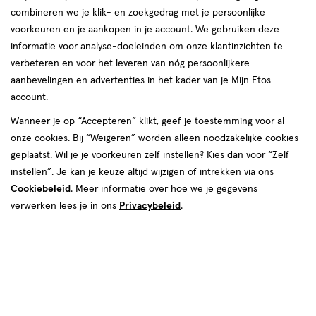
Etos
Beursstraat 8
Nederlandse vrouwen, mannen en hun gezin. We helpen jou graag
combineren we je klik- en zoekgedrag met je persoonlijke
winkel,
8253 GG, Dronten
om je goed in je vel te voelen, elke dag weer. In onze winkels krijg
voorkeuren en je aankopen in je account. We gebruiken deze
Afstand:
032-1-311371
1.9 km
Beursstraat
je altijd persoonlijk en professioneel advies van onze
informatie voor analyse-doeleinden om onze klantinzichten te
1.9
gediplomeerde drogisten. Kom dus gerust langs in een van onze
8
verbeteren en voor het leveren van nóg persoonlijkere
Bekijk openingstijden
km
winkels in Dronten!
aanbevelingen en advertenties in het kader van je Mijn Etos
Deze week
account.
Openingstijden Etos-winkels in
Meer over deze winkel
08 aug
Zaterdag
09:00
-
17:30
Wanneer je op “Accepteren” klikt, geef je toestemming voor al
09 aug
Zondag
Gesloten
Dronten
onze cookies. Bij “Weigeren” worden alleen noodzakelijke cookies
Volgende week
geplaatst. Wil je je voorkeuren zelf instellen? Kies dan voor “Zelf
Vind hieronder de Etos-winkel in Dronten die jij zoekt! Benieuwd
Etos
Het Havenplein 9
instellen”. Je kan je keuze altijd wijzigen of intrekken via ons
10 aug
Maandag
08:30
-
18:00
naar de openingstijden? Klik op de winkel voor de openingstijden
winkel,
8254 KH, Dronten
11 aug
Dinsdag
08:30
-
18:00
Cookiebeleid
. Meer informatie over hoe we je gegevens
en andere details. Tot snel in een van onze winkels in Dronten!
Afstand:
032-1-311121
1.1 km
Het
12 aug
Woensdag
08:30
-
18:00
verwerken lees je in ons
Privacybeleid
.
1.1
Havenplein
13 aug
Donderdag
08:30
-
18:00
Bekijk openingstijden
km
14 aug
Vrijdag
08:30
-
18:00
9
Deze week
15 aug
Zaterdag
09:00
-
17:30
Meer over deze winkel
08 aug
Zaterdag
09:00
-
17:00
16 aug
Zondag
Gesloten
09 aug
Zondag
Gesloten
Volgende week