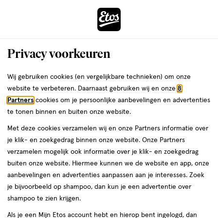
ga
Voor 22:00 uur besteld,
morgen in huis
naar
de
Menu
hoofd
Zoeken
Privacy voorkeuren
content
›
›
ga
Interactie
naar
Wij gebruiken cookies (en vergelijkbare technieken) om onze
Je
Winkels
Dronten
Etos Beursstraat Dronten
met
de
website te verbeteren. Daarnaast gebruiken wij en onze
8
bent
dit
zoekbalk
Etos Beursstraat Dronten
Partners
cookies om je persoonlijke aanbevelingen en advertenties
ers
Weleda
hier:
veld
ga
te tonen binnen en buiten onze website.
opent
naar
Bekijk de openingstijden en contactgegevens van Etos Beursstraat
Met deze cookies verzamelen wij en onze Partners informatie over
een
de
8. Hieronder vind je alle details van deze Etos-winkel. Heb je een
je klik- en zoekgedrag binnen onze website. Onze Partners
volledig
footer
vraag of wil je persoonlijk advies? Kom dan gerust langs. Wat je
verzamelen mogelijk ook informatie over je klik- en zoekgedrag
venster
vraag ook is, we helpen je verder.
buiten onze website. Hiermee kunnen we de website en app, onze
met
aanbevelingen en advertenties aanpassen aan je interesses. Zoek
geavanceerde
je bijvoorbeeld op shampoo, dan kun je een advertentie over
Openingstijden
zoekopties
shampoo te zien krijgen.
Deze week
Volgende week
Als je een Mijn Etos account hebt en hierop bent ingelogd, dan