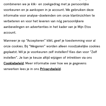
combineren we je klik- en zoekgedrag met je persoonlijke
09 aug
Zondag
Gesloten
voorkeuren en je aankopen in je account. We gebruiken deze
informatie voor analyse-doeleinden om onze klantinzichten te
Contactgegevens
verbeteren en voor het leveren van nóg persoonlijkere
aanbevelingen en advertenties in het kader van je Mijn Etos
Beursstraat 8
account.
8253 GG, Dronten
Wanneer je op “Accepteren” klikt, geef je toestemming voor al
032-1-311371
onze cookies. Bij “Weigeren” worden alleen noodzakelijke cookies
geplaatst. Wil je je voorkeuren zelf instellen? Kies dan voor “Zelf
instellen”. Je kan je keuze altijd wijzigen of intrekken via ons
Etos Folder
Cookiebeleid
. Meer informatie over hoe we je gegevens
Ontdek alle folder
verwerken lees je in ons
Privacybeleid
.
aanbiedingen van deze week!
Shop alle acties