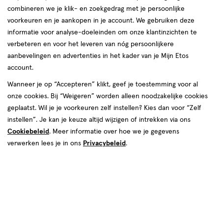
combineren we je klik- en zoekgedrag met je persoonlijke
08 aug
Zaterdag
Gesloten
voorkeuren en je aankopen in je account. We gebruiken deze
09 aug
Zondag
Gesloten
informatie voor analyse-doeleinden om onze klantinzichten te
verbeteren en voor het leveren van nóg persoonlijkere
Contactgegevens
aanbevelingen en advertenties in het kader van je Mijn Etos
account.
Tender 2
Wanneer je op “Accepteren” klikt, geef je toestemming voor al
1687 JB, Wognum
onze cookies. Bij “Weigeren” worden alleen noodzakelijke cookies
025-1-730040
geplaatst. Wil je je voorkeuren zelf instellen? Kies dan voor “Zelf
instellen”. Je kan je keuze altijd wijzigen of intrekken via ons
Cookiebeleid
. Meer informatie over hoe we je gegevens
Etos Folder
verwerken lees je in ons
Privacybeleid
.
Ontdek alle folder
aanbiedingen van deze week!
Shop alle acties