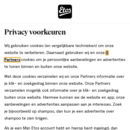
ga
Voor 22:00 uur besteld, maandag in huis
naar
de
Menu
hoofd
Zoeken
Privacy voorkeuren
content
›
›
ga
Interactie
naar
Wij gebruiken cookies (en vergelijkbare technieken) om onze
Je
Winkels
Wognum
Etos Tender Wognum
met
de
website te verbeteren. Daarnaast gebruiken wij en onze
8
bent
dit
zoekbalk
Etos Tender Wognum
Partners
cookies om je persoonlijke aanbevelingen en advertenties
ers
Weleda
hier:
veld
ga
te tonen binnen en buiten onze website.
opent
naar
Bekijk de openingstijden en contactgegevens van Etos Tender 2.
Met deze cookies verzamelen wij en onze Partners informatie over
een
de
Hieronder vind je alle details van deze Etos-winkel. Heb je een
je klik- en zoekgedrag binnen onze website. Onze Partners
volledig
footer
vraag of wil je persoonlijk advies? Kom dan gerust langs. Wat je
verzamelen mogelijk ook informatie over je klik- en zoekgedrag
venster
vraag ook is, we helpen je verder.
buiten onze website. Hiermee kunnen we de website en app, onze
met
aanbevelingen en advertenties aanpassen aan je interesses. Zoek
geavanceerde
je bijvoorbeeld op shampoo, dan kun je een advertentie over
Openingstijden
zoekopties
shampoo te zien krijgen.
Deze week
Volgende week
Als je een Mijn Etos account hebt en hierop bent ingelogd, dan