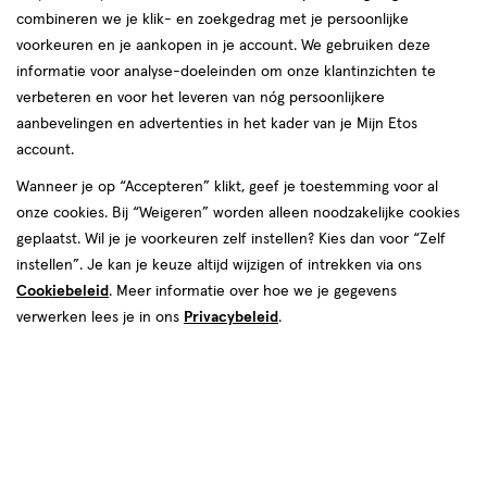
Etos
Tender 2
Nederlandse vrouwen, mannen en hun gezin. We helpen jou graag
combineren we je klik- en zoekgedrag met je persoonlijke
winkel,
1687 JB, Wognum
om je goed in je vel te voelen, elke dag weer. In onze winkels krijg
voorkeuren en je aankopen in je account. We gebruiken deze
Afstand:
025-1-730040
1.6 km
Tender
je altijd persoonlijk en professioneel advies van onze
informatie voor analyse-doeleinden om onze klantinzichten te
1.6
gediplomeerde drogisten. Kom dus gerust langs in een van onze
2
verbeteren en voor het leveren van nóg persoonlijkere
Bekijk openingstijden
km
winkels in Wognum!
aanbevelingen en advertenties in het kader van je Mijn Etos
Deze week
account.
Openingstijden Etos-winkels in
Meer over deze winkel
07 aug
Vrijdag
Gesloten
Wanneer je op “Accepteren” klikt, geef je toestemming voor al
08 aug
Zaterdag
Gesloten
Wognum
onze cookies. Bij “Weigeren” worden alleen noodzakelijke cookies
09 aug
Zondag
Gesloten
geplaatst. Wil je je voorkeuren zelf instellen? Kies dan voor “Zelf
Vind hieronder de Etos-winkel in Wognum die jij zoekt! Benieuwd
Volgende week
instellen”. Je kan je keuze altijd wijzigen of intrekken via ons
500+ winkels
, altijd in de buurt
naar de openingstijden? Klik op de winkel voor de openingstijden
10 aug
Maandag
Gesloten
Cookiebeleid
. Meer informatie over hoe we je gegevens
en andere details. Tot snel in een van onze winkels in Wognum!
Trending
producten en merken
11 aug
Dinsdag
Gesloten
verwerken lees je in ons
Privacybeleid
.
Gratis
bezorging vanaf €35
12 aug
Woensdag
Gesloten
Gratis
retourneren
13 aug
Donderdag
Gesloten
14 aug
Vrijdag
Gesloten
Meer voordeel
met Mijn Etos
15 aug
Zaterdag
Gesloten
16 aug
Zondag
Gesloten