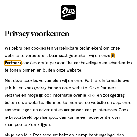
ga
Voor 22:00 uur besteld,
morgen in huis
naar
de
Menu
hoofd
Zoeken
Privacy voorkeuren
content
›
›
ga
Interactie
naar
Wij gebruiken cookies (en vergelijkbare technieken) om onze
Je
Winkels
Wognum
met
de
website te verbeteren. Daarnaast gebruiken wij en onze
8
bent
dit
zoekbalk
Etos winkels in Wognum
Partners
cookies om je persoonlijke aanbevelingen en advertenties
ers
Weleda
hier:
veld
ga
te tonen binnen en buiten onze website.
opent
naar
Op zoek naar een Etos-winkel bij jou in de buurt? Hieronder vind je
Met deze cookies verzamelen wij en onze Partners informatie over
een
de
een overzicht van onze winkels in Wognum. Heb je een vraag of wil
je klik- en zoekgedrag binnen onze website. Onze Partners
volledig
footer
je persoonlijk advies? Dan helpen we je graag verder. Bekijk onze
verzamelen mogelijk ook informatie over je klik- en zoekgedrag
venster
winkels in Wognum met actuele openingstijden. In welke Etos-
buiten onze website. Hiermee kunnen we de website en app, onze
met
winkel zien we jou binnenkort?
aanbevelingen en advertenties aanpassen aan je interesses. Zoek
geavanceerde
je bijvoorbeeld op shampoo, dan kun je een advertentie over
Drogist in Wognum
zoekopties
shampoo te zien krijgen.
Etos is al meer dan 100 jaar de vertrouwde drogist voor alle
Als je een Mijn Etos account hebt en hierop bent ingelogd, dan